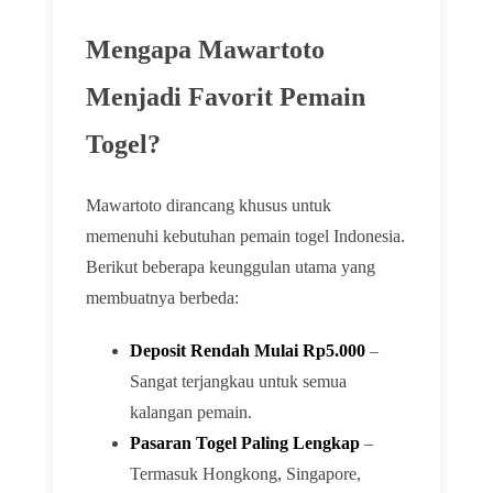
Mengapa Mawartoto
Menjadi Favorit Pemain
Togel?
Mawartoto dirancang khusus untuk
memenuhi kebutuhan pemain togel Indonesia.
Berikut beberapa keunggulan utama yang
membuatnya berbeda:
Deposit Rendah Mulai Rp5.000
–
Sangat terjangkau untuk semua
kalangan pemain.
Pasaran Togel Paling Lengkap
–
Termasuk Hongkong, Singapore,