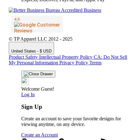
© TP Apparel LLC 2012 - 2025
United States - $ USD
Product Safety
Intellectual Property Policy
CA: Do Not Sell
My Personal Information
Privacy Policy
Terms
Welcome Guest!
Log In
Sign Up
Create an account to save your favorite designs for
viewing anytime, on any device.
Create an Account