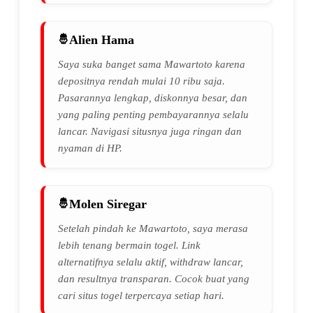
Alien Hama
Saya suka banget sama Mawartoto karena
depositnya rendah mulai 10 ribu saja.
Pasarannya lengkap, diskonnya besar, dan
yang paling penting pembayarannya selalu
lancar. Navigasi situsnya juga ringan dan
nyaman di HP.
Molen Siregar
Setelah pindah ke Mawartoto, saya merasa
lebih tenang bermain togel. Link
alternatifnya selalu aktif, withdraw lancar,
dan resultnya transparan. Cocok buat yang
cari situs togel terpercaya setiap hari.