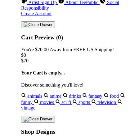
Artist Sign Up
About TeePublic
Social
Responsibility
Create Account
Cart Preview (0)
You're
$70.00
Away from
FREE US Shipping!
$0
$70
Your Cart is empty...
Discover something you'll love!
animals
anime
drinks
fantasy
food
funny
movies
sci-fi
sports
television
vintage
Shop Designs