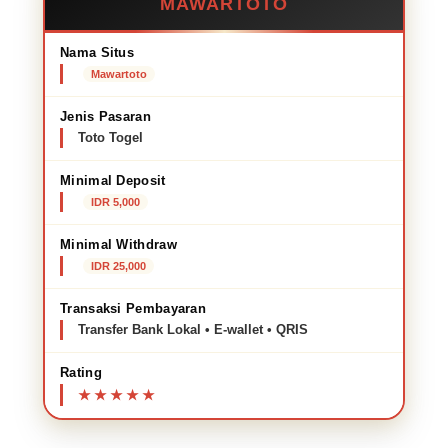
MAWARTOTO
Nama Situs
Mawartoto
Jenis Pasaran
Toto Togel
Minimal Deposit
IDR 5,000
Minimal Withdraw
IDR 25,000
Transaksi Pembayaran
Transfer Bank Lokal • E-wallet • QRIS
Rating