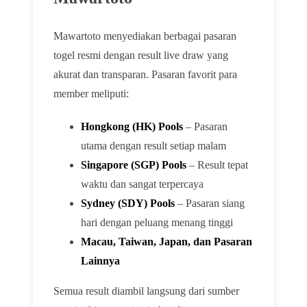
Mawartoto menyediakan berbagai pasaran
togel resmi dengan result live draw yang
akurat dan transparan. Pasaran favorit para
member meliputi:
Hongkong (HK) Pools
– Pasaran
utama dengan result setiap malam
Singapore (SGP) Pools
– Result tepat
waktu dan sangat terpercaya
Sydney (SDY) Pools
– Pasaran siang
hari dengan peluang menang tinggi
Macau, Taiwan, Japan, dan Pasaran
Lainnya
Semua result diambil langsung dari sumber