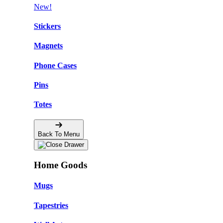
New!
Stickers
Magnets
Phone Cases
Pins
Totes
Back To Menu
Home Goods
Mugs
Tapestries