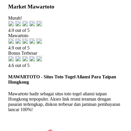
Market Mawartoto
Murah!
4.9 out of 5
Mawartoto
4.9 out of 5
Bonus Terbesar
4.6 out of 5
MAWARTOTO - Situs Toto Togel Aliansi Para Taipan
Hongkong
Mawartoto hadir sebagai situs toto togel aliansi taipan
Hongkong terpopuler. Akses link resmi teraman dengan
pasaran terlengkap, diskon terbesar dan jaminan pembayaran
lancar 100%!