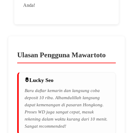
Anda!
Ulasan Pengguna Mawartoto
Lucky Seo
Baru daftar kemarin dan langsung coba
deposit 10 ribu. Alhamdulillah langsung
dapat kemenangan di pasaran Hongkong.
Proses WD juga sangat cepat, masuk
rekening dalam waktu kurang dari 10 menit.
Sangat recommended!