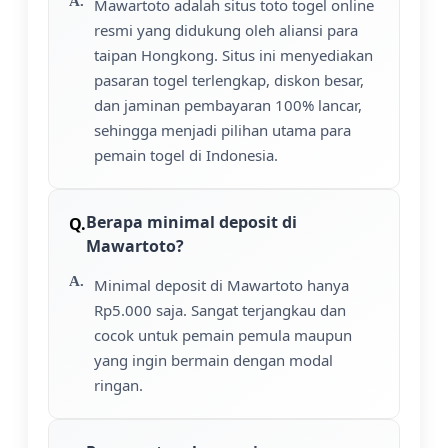
Mawartoto adalah situs toto togel online
resmi yang didukung oleh aliansi para
taipan Hongkong. Situs ini menyediakan
pasaran togel terlengkap, diskon besar,
dan jaminan pembayaran 100% lancar,
sehingga menjadi pilihan utama para
pemain togel di Indonesia.
Berapa minimal deposit di
Mawartoto?
Minimal deposit di Mawartoto hanya
Rp5.000 saja. Sangat terjangkau dan
cocok untuk pemain pemula maupun
yang ingin bermain dengan modal
ringan.