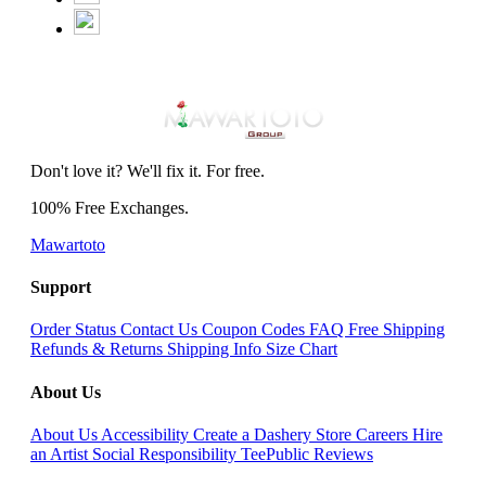
Don't love it? We'll fix it. For free.
100% Free Exchanges.
Mawartoto
Support
Order Status
Contact Us
Coupon Codes
FAQ
Free Shipping
Refunds & Returns
Shipping Info
Size Chart
About Us
About Us
Accessibility
Create a Dashery Store
Careers
Hire
an Artist
Social Responsibility
TeePublic Reviews