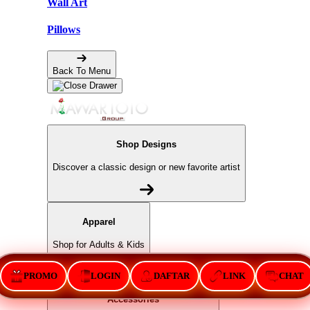
Wall Art
Pillows
Back To Menu
Shop Designs
Discover a classic design or new favorite artist
Apparel
Shop for Adults & Kids
PROMO
LOGIN
DAFTAR
LINK
CHAT
Accessories