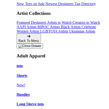
New Tees on Sale
Newest Designers
Tag Directory
Artist Collections
Featured Designers
Artists to Watch
Creators to Watch
AAPI Artists
BIPOC Artists
Black Artists
Celebrate
Women Artists
LGBTQIA Artists
Ukrainian Artists
Back To Menu
Adult Apparel
toto
Shorts
New!
Hoodies
Long Sleeve toto