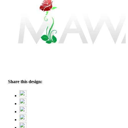
Share this design: