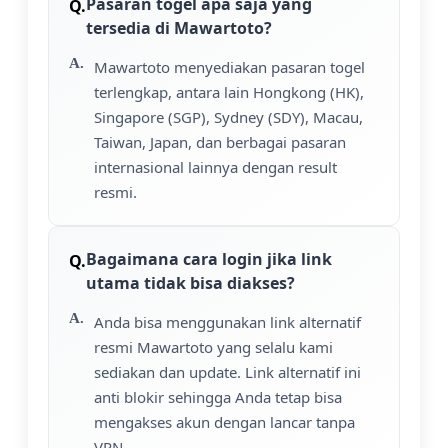
Pasaran togel apa saja yang
tersedia di Mawartoto?
Mawartoto menyediakan pasaran togel
terlengkap, antara lain Hongkong (HK),
Singapore (SGP), Sydney (SDY), Macau,
Taiwan, Japan, dan berbagai pasaran
internasional lainnya dengan result
resmi.
Bagaimana cara login jika link
utama tidak bisa diakses?
Anda bisa menggunakan link alternatif
resmi Mawartoto yang selalu kami
sediakan dan update. Link alternatif ini
anti blokir sehingga Anda tetap bisa
mengakses akun dengan lancar tanpa
VPN.