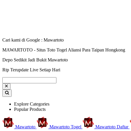
Cari kami di Google : Mawartoto
MAWARTOTO - Situs Toto Togel Aliansi Para Taipan Hongkong
Depo Sedikit Jadi Bukit Mawartoto
Rtp Terupdate Live Setiap Hari
Explore Categories
Popular Products
Mawartoto
Mawartoto Togel
Mawartoto Daftar