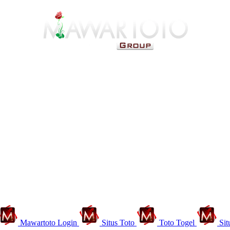
Mawartoto Login
Situs Toto
Toto Togel
Sit