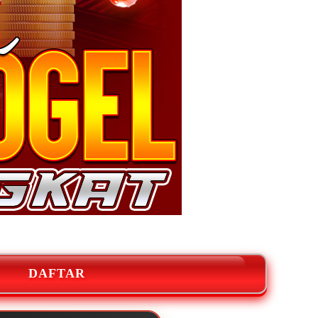
DAFTAR