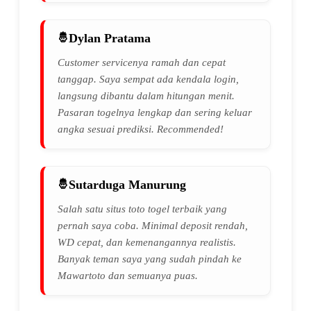
Dylan Pratama
Customer servicenya ramah dan cepat
tanggap. Saya sempat ada kendala login,
langsung dibantu dalam hitungan menit.
Pasaran togelnya lengkap dan sering keluar
angka sesuai prediksi. Recommended!
Sutarduga Manurung
Salah satu situs toto togel terbaik yang
pernah saya coba. Minimal deposit rendah,
WD cepat, dan kemenangannya realistis.
Banyak teman saya yang sudah pindah ke
Mawartoto dan semuanya puas.