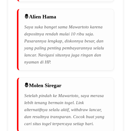
Alien Hama
Saya suka banget sama Mawartoto karena
depositnya rendah mulai 10 ribu saja.
Pasarannya lengkap, diskonnya besar, dan
yang paling penting pembayarannya selalu
lancar. Navigasi situsnya juga ringan dan
nyaman di HP.
Molen Siregar
Setelah pindah ke Mawartoto, saya merasa
lebih tenang bermain togel. Link
alternatifnya selalu aktif, withdraw lancar,
dan resultnya transparan. Cocok buat yang
cari situs togel terpercaya setiap hari.