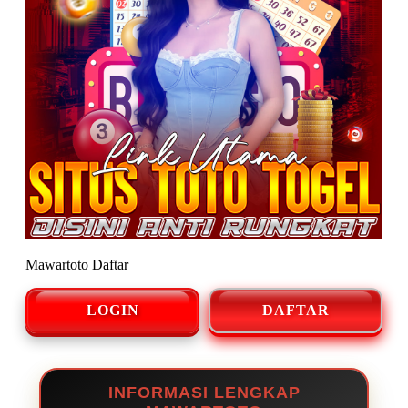
Mawartoto Daftar
LOGIN
DAFTAR
INFORMASI LENGKAP