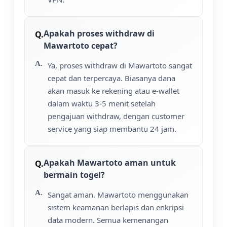
Apakah proses withdraw di
Mawartoto cepat?
Ya, proses withdraw di Mawartoto sangat
cepat dan terpercaya. Biasanya dana
akan masuk ke rekening atau e-wallet
dalam waktu 3-5 menit setelah
pengajuan withdraw, dengan customer
service yang siap membantu 24 jam.
Apakah Mawartoto aman untuk
bermain togel?
Sangat aman. Mawartoto menggunakan
sistem keamanan berlapis dan enkripsi
data modern. Semua kemenangan