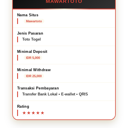
MAWARTOTO
Nama Situs
Mawartoto
Jenis Pasaran
Toto Togel
Minimal Deposit
IDR 5,000
Minimal Withdraw
IDR 25,000
Transaksi Pembayaran
Transfer Bank Lokal • E-wallet • QRIS
Rating