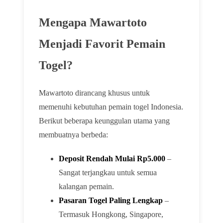
Mengapa Mawartoto
Menjadi Favorit Pemain
Togel?
Mawartoto dirancang khusus untuk
memenuhi kebutuhan pemain togel Indonesia.
Berikut beberapa keunggulan utama yang
membuatnya berbeda:
Deposit Rendah Mulai Rp5.000
–
Sangat terjangkau untuk semua
kalangan pemain.
Pasaran Togel Paling Lengkap
–
Termasuk Hongkong, Singapore,