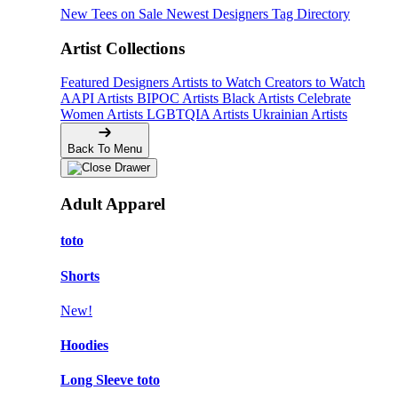
New Tees on Sale
Newest Designers
Tag Directory
Artist Collections
Featured Designers
Artists to Watch
Creators to Watch
AAPI Artists
BIPOC Artists
Black Artists
Celebrate
Women Artists
LGBTQIA Artists
Ukrainian Artists
Back To Menu
Adult Apparel
toto
Shorts
New!
Hoodies
Long Sleeve toto