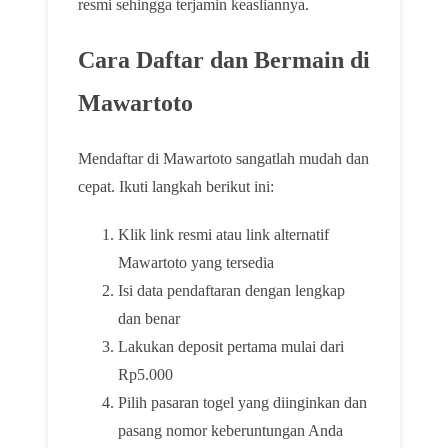
resmi sehingga terjamin keasliannya.
Cara Daftar dan Bermain di
Mawartoto
Mendaftar di Mawartoto sangatlah mudah dan
cepat. Ikuti langkah berikut ini:
Klik link resmi atau link alternatif
Mawartoto yang tersedia
Isi data pendaftaran dengan lengkap
dan benar
Lakukan deposit pertama mulai dari
Rp5.000
Pilih pasaran togel yang diinginkan dan
pasang nomor keberuntungan Anda