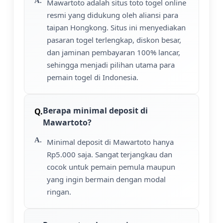
Mawartoto adalah situs toto togel online
resmi yang didukung oleh aliansi para
taipan Hongkong. Situs ini menyediakan
pasaran togel terlengkap, diskon besar,
dan jaminan pembayaran 100% lancar,
sehingga menjadi pilihan utama para
pemain togel di Indonesia.
Berapa minimal deposit di
Mawartoto?
Minimal deposit di Mawartoto hanya
Rp5.000 saja. Sangat terjangkau dan
cocok untuk pemain pemula maupun
yang ingin bermain dengan modal
ringan.