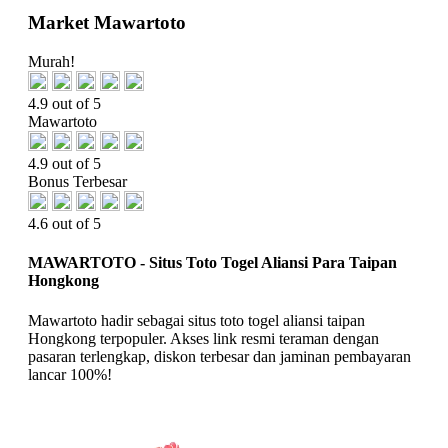
Market Mawartoto
Murah!
4.9 out of 5
Mawartoto
4.9 out of 5
Bonus Terbesar
4.6 out of 5
MAWARTOTO - Situs Toto Togel Aliansi Para Taipan
Hongkong
Mawartoto hadir sebagai situs toto togel aliansi taipan
Hongkong terpopuler. Akses link resmi teraman dengan
pasaran terlengkap, diskon terbesar dan jaminan pembayaran
lancar 100%!