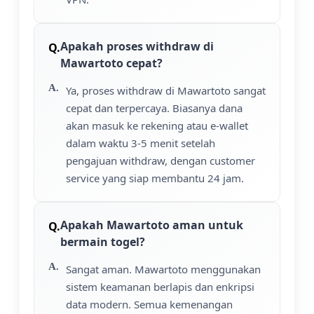
Apakah proses withdraw di
Mawartoto cepat?
Ya, proses withdraw di Mawartoto sangat
cepat dan terpercaya. Biasanya dana
akan masuk ke rekening atau e-wallet
dalam waktu 3-5 menit setelah
pengajuan withdraw, dengan customer
service yang siap membantu 24 jam.
Apakah Mawartoto aman untuk
bermain togel?
Sangat aman. Mawartoto menggunakan
sistem keamanan berlapis dan enkripsi
data modern. Semua kemenangan