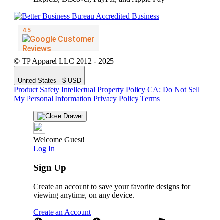
© TP Apparel LLC 2012 - 2025
United States - $ USD
Product Safety
Intellectual Property Policy
CA: Do Not Sell
My Personal Information
Privacy Policy
Terms
Welcome Guest!
Log In
Sign Up
Create an account to save your favorite designs for
viewing anytime, on any device.
Create an Account