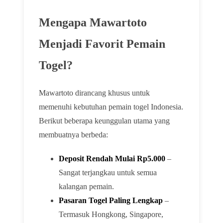
Mengapa Mawartoto
Menjadi Favorit Pemain
Togel?
Mawartoto dirancang khusus untuk
memenuhi kebutuhan pemain togel Indonesia.
Berikut beberapa keunggulan utama yang
membuatnya berbeda:
Deposit Rendah Mulai Rp5.000
–
Sangat terjangkau untuk semua
kalangan pemain.
Pasaran Togel Paling Lengkap
–
Termasuk Hongkong, Singapore,