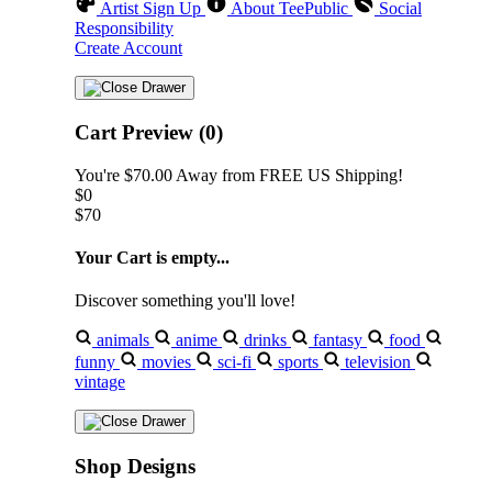
Artist Sign Up
About TeePublic
Social
Responsibility
Create Account
Cart Preview (0)
You're
$70.00
Away from
FREE US Shipping!
$0
$70
Your Cart is empty...
Discover something you'll love!
animals
anime
drinks
fantasy
food
funny
movies
sci-fi
sports
television
vintage
Shop Designs