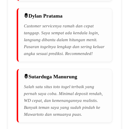
Dylan Pratama
Customer servicenya ramah dan cepat
tanggap. Saya sempat ada kendala login,
langsung dibantu dalam hitungan menit.
Pasaran togelnya lengkap dan sering keluar
angka sesuai prediksi. Recommended!
Sutarduga Manurung
Salah satu situs toto togel terbaik yang
pernah saya coba. Minimal deposit rendah,
WD cepat, dan kemenangannya realistis.
Banyak teman saya yang sudah pindah ke
Mawartoto dan semuanya puas.