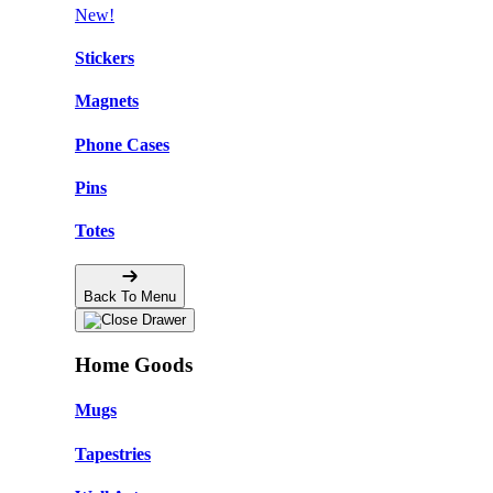
New!
Stickers
Magnets
Phone Cases
Pins
Totes
Back To Menu
Home Goods
Mugs
Tapestries