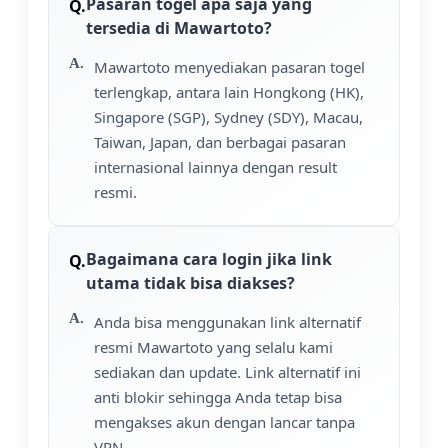
Pasaran togel apa saja yang
tersedia di Mawartoto?
Mawartoto menyediakan pasaran togel
terlengkap, antara lain Hongkong (HK),
Singapore (SGP), Sydney (SDY), Macau,
Taiwan, Japan, dan berbagai pasaran
internasional lainnya dengan result
resmi.
Bagaimana cara login jika link
utama tidak bisa diakses?
Anda bisa menggunakan link alternatif
resmi Mawartoto yang selalu kami
sediakan dan update. Link alternatif ini
anti blokir sehingga Anda tetap bisa
mengakses akun dengan lancar tanpa
VPN.