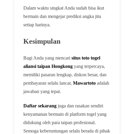
Dalam waktu singkat Anda sudah bisa ikut
bermain dan mengejar prediksi angka jitu
setiap harinya.
Kesimpulan
Bagi Anda yang mencari
situs toto togel
aliansi taipan Hongkong
yang terpercaya,
memiliki pasaran lengkap, diskon besar, dan
pembayaran selalu lancar,
Mawartoto
adalah
jawaban yang tepat.
Daftar sekarang
juga dan rasakan sendiri
kenyamanan bermain di platform togel yang
didukung oleh para taipan profesional.
Semoga keberuntungan selalu berada di pihak