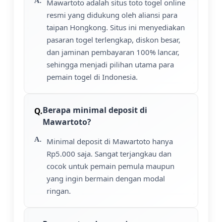
Mawartoto adalah situs toto togel online
resmi yang didukung oleh aliansi para
taipan Hongkong. Situs ini menyediakan
pasaran togel terlengkap, diskon besar,
dan jaminan pembayaran 100% lancar,
sehingga menjadi pilihan utama para
pemain togel di Indonesia.
Berapa minimal deposit di
Mawartoto?
Minimal deposit di Mawartoto hanya
Rp5.000 saja. Sangat terjangkau dan
cocok untuk pemain pemula maupun
yang ingin bermain dengan modal
ringan.