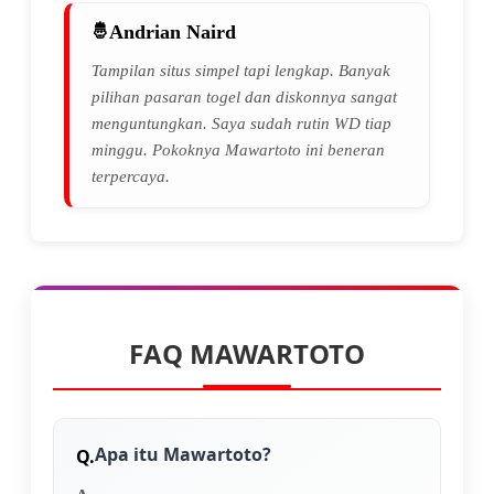
Andrian Naird
Tampilan situs simpel tapi lengkap. Banyak
pilihan pasaran togel dan diskonnya sangat
menguntungkan. Saya sudah rutin WD tiap
minggu. Pokoknya Mawartoto ini beneran
terpercaya.
FAQ MAWARTOTO
Apa itu Mawartoto?