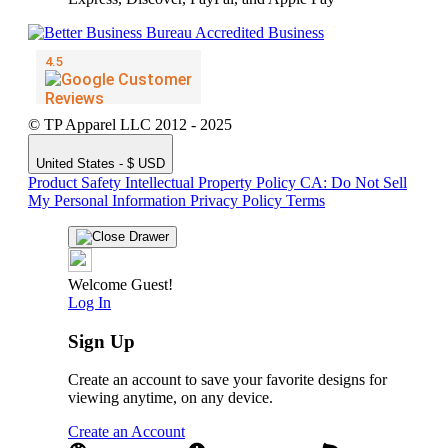
© TP Apparel LLC 2012 - 2025
United States - $ USD
Product Safety
Intellectual Property Policy
CA: Do Not Sell
My Personal Information
Privacy Policy
Terms
Welcome Guest!
Log In
Sign Up
Create an account to save your favorite designs for
viewing anytime, on any device.
Create an Account