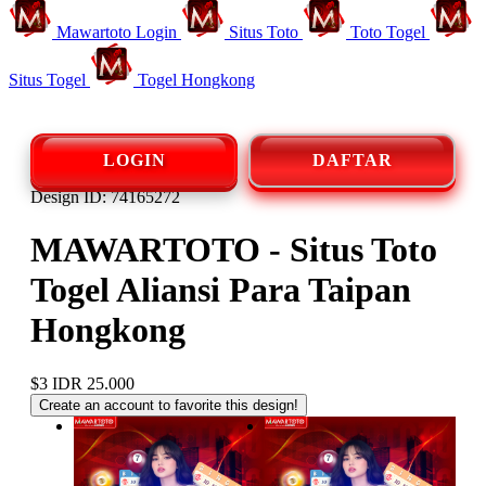
Mawartoto Login
Situs Toto
Toto Togel
Situs Togel
Togel Hongkong
LOGIN
DAFTAR
Design ID: 74165272
MAWARTOTO - Situs Toto
Togel Aliansi Para Taipan
Hongkong
$3
IDR 25.000
Create an account to favorite this design!