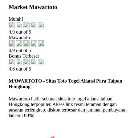
Market Mawartoto
Murah!
4.9 out of 5
Mawartoto
4.9 out of 5
Bonus Terbesar
4.6 out of 5
MAWARTOTO - Situs Toto Togel Aliansi Para Taipan
Hongkong
Mawartoto hadir sebagai situs toto togel aliansi taipan
Hongkong terpopuler. Akses link resmi teraman dengan
pasaran terlengkap, diskon terbesar dan jaminan pembayaran
lancar 100%!