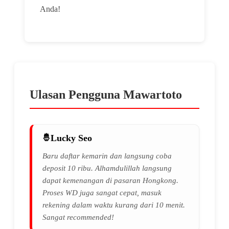
Anda!
Ulasan Pengguna Mawartoto
Lucky Seo
Baru daftar kemarin dan langsung coba
deposit 10 ribu. Alhamdulillah langsung
dapat kemenangan di pasaran Hongkong.
Proses WD juga sangat cepat, masuk
rekening dalam waktu kurang dari 10 menit.
Sangat recommended!