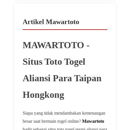
Artikel Mawartoto
MAWARTOTO -
Situs Toto Togel
Aliansi Para Taipan
Hongkong
Siapa yang tidak mendambakan kemenangan
besar saat bermain togel online?
Mawartoto
hadir sebagai situs toto togel resmi aliansi para