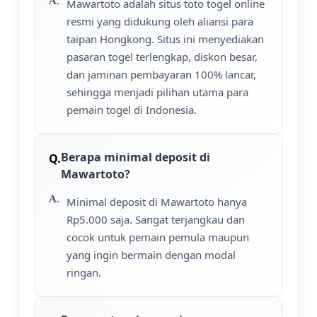
Mawartoto adalah situs toto togel online
resmi yang didukung oleh aliansi para
taipan Hongkong. Situs ini menyediakan
pasaran togel terlengkap, diskon besar,
dan jaminan pembayaran 100% lancar,
sehingga menjadi pilihan utama para
pemain togel di Indonesia.
Berapa minimal deposit di
Mawartoto?
Minimal deposit di Mawartoto hanya
Rp5.000 saja. Sangat terjangkau dan
cocok untuk pemain pemula maupun
yang ingin bermain dengan modal
ringan.