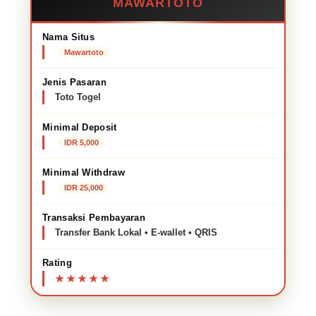
MAWARTOTO
Nama Situs
Mawartoto
Jenis Pasaran
Toto Togel
Minimal Deposit
IDR 5,000
Minimal Withdraw
IDR 25,000
Transaksi Pembayaran
Transfer Bank Lokal • E-wallet • QRIS
Rating