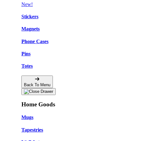
New!
Stickers
Magnets
Phone Cases
Pins
Totes
Back To Menu
Home Goods
Mugs
Tapestries