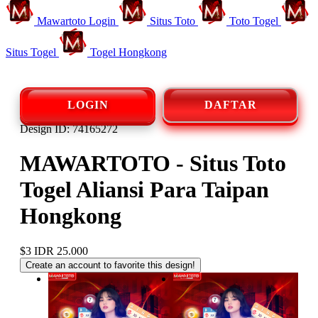
Mawartoto Login
Situs Toto
Toto Togel
Situs Togel
Togel Hongkong
LOGIN
DAFTAR
Design ID: 74165272
MAWARTOTO - Situs Toto
Togel Aliansi Para Taipan
Hongkong
$3
IDR 25.000
Create an account to favorite this design!