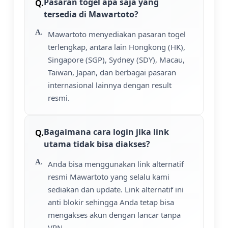
Pasaran togel apa saja yang
tersedia di Mawartoto?
Mawartoto menyediakan pasaran togel
terlengkap, antara lain Hongkong (HK),
Singapore (SGP), Sydney (SDY), Macau,
Taiwan, Japan, dan berbagai pasaran
internasional lainnya dengan result
resmi.
Bagaimana cara login jika link
utama tidak bisa diakses?
Anda bisa menggunakan link alternatif
resmi Mawartoto yang selalu kami
sediakan dan update. Link alternatif ini
anti blokir sehingga Anda tetap bisa
mengakses akun dengan lancar tanpa
VPN.