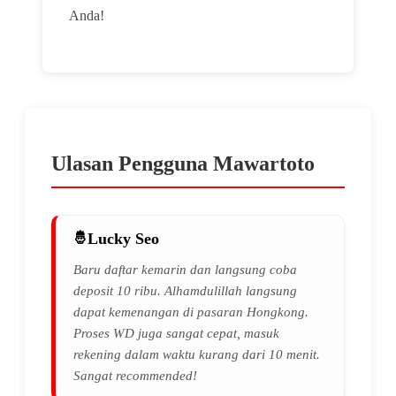
Anda!
Ulasan Pengguna Mawartoto
Lucky Seo
Baru daftar kemarin dan langsung coba
deposit 10 ribu. Alhamdulillah langsung
dapat kemenangan di pasaran Hongkong.
Proses WD juga sangat cepat, masuk
rekening dalam waktu kurang dari 10 menit.
Sangat recommended!