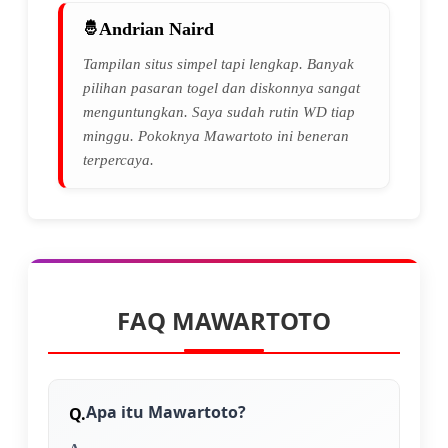
Andrian Naird
Tampilan situs simpel tapi lengkap. Banyak
pilihan pasaran togel dan diskonnya sangat
menguntungkan. Saya sudah rutin WD tiap
minggu. Pokoknya Mawartoto ini beneran
terpercaya.
FAQ MAWARTOTO
Apa itu Mawartoto?