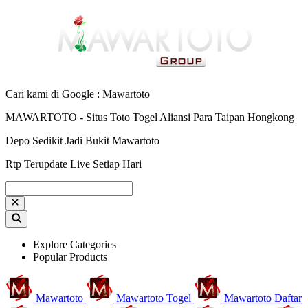
Cari kami di Google : Mawartoto
MAWARTOTO - Situs Toto Togel Aliansi Para Taipan Hongkong
Depo Sedikit Jadi Bukit Mawartoto
Rtp Terupdate Live Setiap Hari
Explore Categories
Popular Products
Mawartoto
Mawartoto Togel
Mawartoto Daftar