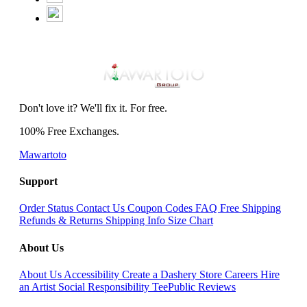
Don't love it? We'll fix it. For free.
100% Free Exchanges.
Mawartoto
Support
Order Status
Contact Us
Coupon Codes
FAQ
Free Shipping
Refunds & Returns
Shipping Info
Size Chart
About Us
About Us
Accessibility
Create a Dashery Store
Careers
Hire
an Artist
Social Responsibility
TeePublic Reviews