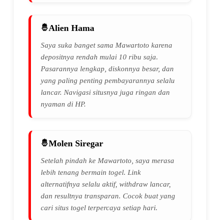
Alien Hama
Saya suka banget sama Mawartoto karena
depositnya rendah mulai 10 ribu saja.
Pasarannya lengkap, diskonnya besar, dan
yang paling penting pembayarannya selalu
lancar. Navigasi situsnya juga ringan dan
nyaman di HP.
Molen Siregar
Setelah pindah ke Mawartoto, saya merasa
lebih tenang bermain togel. Link
alternatifnya selalu aktif, withdraw lancar,
dan resultnya transparan. Cocok buat yang
cari situs togel terpercaya setiap hari.