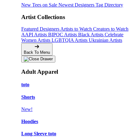
New Tees on Sale
Newest Designers
Tag Directory
Artist Collections
Featured Designers
Artists to Watch
Creators to Watch
AAPI Artists
BIPOC Artists
Black Artists
Celebrate
Women Artists
LGBTQIA Artists
Ukrainian Artists
Back To Menu
Adult Apparel
toto
Shorts
New!
Hoodies
Long Sleeve toto