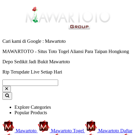
Cari kami di Google : Mawartoto
MAWARTOTO - Situs Toto Togel Aliansi Para Taipan Hongkong
Depo Sedikit Jadi Bukit Mawartoto
Rtp Terupdate Live Setiap Hari
Explore Categories
Popular Products
Mawartoto
Mawartoto Togel
Mawartoto Daftar