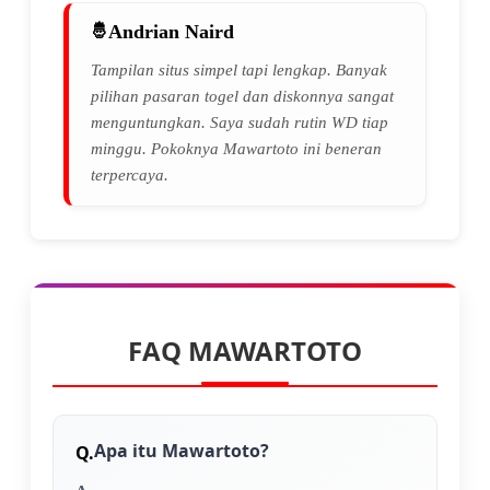
Andrian Naird
Tampilan situs simpel tapi lengkap. Banyak
pilihan pasaran togel dan diskonnya sangat
menguntungkan. Saya sudah rutin WD tiap
minggu. Pokoknya Mawartoto ini beneran
terpercaya.
FAQ MAWARTOTO
Apa itu Mawartoto?