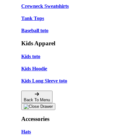
Crewneck Sweatshirts
Tank Tops
Baseball toto
Kids Apparel
Kids toto
Kids Hoodie
Kids Long Sleeve toto
Back To Menu
Accessories
Hats