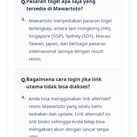
Pasaran togel apa saja yang
tersedia di Mawartoto?
Mawartoto menyediakan pasaran togel
terlengkap, antara lain Hongkong (HK),
Singapore (SGP), Sydney (SDY), Macau,
Taiwan, Japan, dan berbagai pasaran
internasional lainnya dengan result
resmi.
Bagaimana cara login jika link
utama tidak bisa diakses?
Anda bisa menggunakan link alternatif
resmi Mawartoto yang selalu kami
sediakan dan update. Link alternatif ini
anti blokir sehingga Anda tetap bisa
mengakses akun dengan lancar tanpa
VPN.