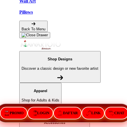
Wall Art
Pillows
Back To Menu
Shop Designs
Discover a classic design or new favorite artist
Apparel
Shop for Adults & Kids
PROMO
LOGIN
DAFTAR
LINK
CHAT
Accessories