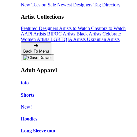
New Tees on Sale
Newest Designers
Tag Directory
Artist Collections
Featured Designers
Artists to Watch
Creators to Watch
AAPI Artists
BIPOC Artists
Black Artists
Celebrate
Women Artists
LGBTQIA Artists
Ukrainian Artists
Back To Menu
Adult Apparel
toto
Shorts
New!
Hoodies
Long Sleeve toto