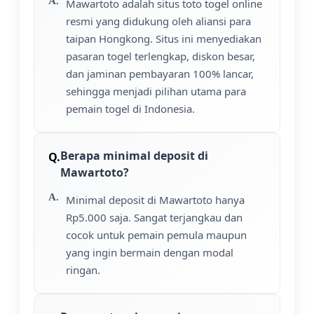
Mawartoto adalah situs toto togel online
resmi yang didukung oleh aliansi para
taipan Hongkong. Situs ini menyediakan
pasaran togel terlengkap, diskon besar,
dan jaminan pembayaran 100% lancar,
sehingga menjadi pilihan utama para
pemain togel di Indonesia.
Berapa minimal deposit di
Mawartoto?
Minimal deposit di Mawartoto hanya
Rp5.000 saja. Sangat terjangkau dan
cocok untuk pemain pemula maupun
yang ingin bermain dengan modal
ringan.