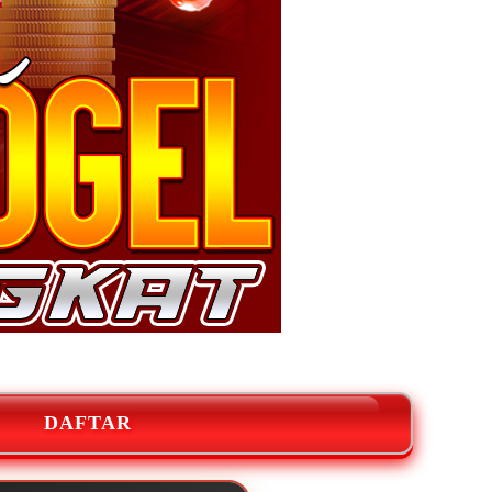
DAFTAR