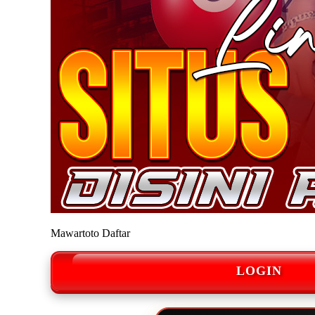
Mawartoto Daftar
LOGIN