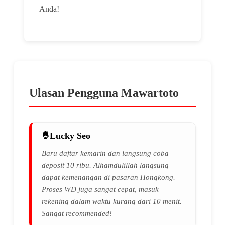
Anda!
Ulasan Pengguna Mawartoto
Lucky Seo
Baru daftar kemarin dan langsung coba
deposit 10 ribu. Alhamdulillah langsung
dapat kemenangan di pasaran Hongkong.
Proses WD juga sangat cepat, masuk
rekening dalam waktu kurang dari 10 menit.
Sangat recommended!