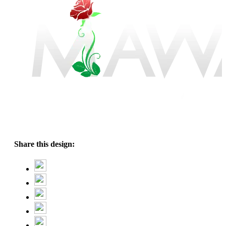
Share this design: