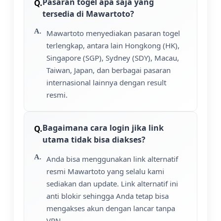
Pasaran togel apa saja yang
tersedia di Mawartoto?
Mawartoto menyediakan pasaran togel
terlengkap, antara lain Hongkong (HK),
Singapore (SGP), Sydney (SDY), Macau,
Taiwan, Japan, dan berbagai pasaran
internasional lainnya dengan result
resmi.
Bagaimana cara login jika link
utama tidak bisa diakses?
Anda bisa menggunakan link alternatif
resmi Mawartoto yang selalu kami
sediakan dan update. Link alternatif ini
anti blokir sehingga Anda tetap bisa
mengakses akun dengan lancar tanpa
VPN.