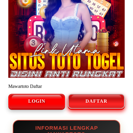
Mawartoto Daftar
LOGIN
DAFTAR
INFORMASI LENGKAP