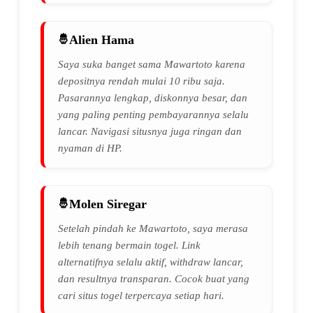
Alien Hama
Saya suka banget sama Mawartoto karena
depositnya rendah mulai 10 ribu saja.
Pasarannya lengkap, diskonnya besar, dan
yang paling penting pembayarannya selalu
lancar. Navigasi situsnya juga ringan dan
nyaman di HP.
Molen Siregar
Setelah pindah ke Mawartoto, saya merasa
lebih tenang bermain togel. Link
alternatifnya selalu aktif, withdraw lancar,
dan resultnya transparan. Cocok buat yang
cari situs togel terpercaya setiap hari.