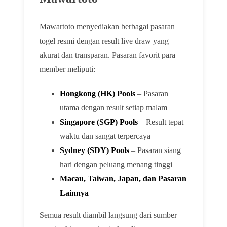
Mawartoto menyediakan berbagai pasaran
togel resmi dengan result live draw yang
akurat dan transparan. Pasaran favorit para
member meliputi:
Hongkong (HK) Pools
– Pasaran
utama dengan result setiap malam
Singapore (SGP) Pools
– Result tepat
waktu dan sangat terpercaya
Sydney (SDY) Pools
– Pasaran siang
hari dengan peluang menang tinggi
Macau, Taiwan, Japan, dan Pasaran
Lainnya
Semua result diambil langsung dari sumber