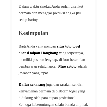
Dalam waktu singkat Anda sudah bisa ikut
bermain dan mengejar prediksi angka jitu
setiap harinya.
Kesimpulan
Bagi Anda yang mencari
situs toto togel
aliansi taipan Hongkong
yang terpercaya,
memiliki pasaran lengkap, diskon besar, dan
pembayaran selalu lancar,
Mawartoto
adalah
jawaban yang tepat.
Daftar sekarang
juga dan rasakan sendiri
kenyamanan bermain di platform togel yang
didukung oleh para taipan profesional.
Semoga keberuntungan selalu berada di pihak