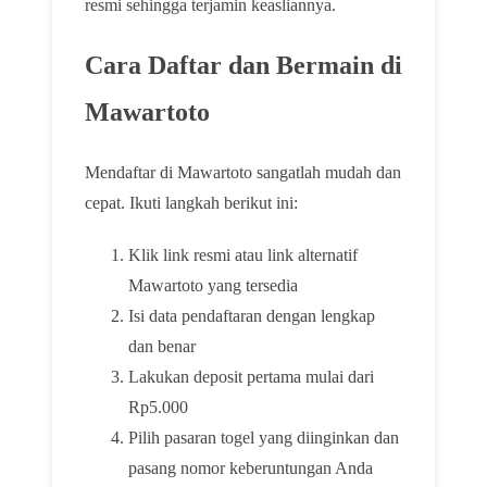
resmi sehingga terjamin keasliannya.
Cara Daftar dan Bermain di
Mawartoto
Mendaftar di Mawartoto sangatlah mudah dan
cepat. Ikuti langkah berikut ini:
Klik link resmi atau link alternatif
Mawartoto yang tersedia
Isi data pendaftaran dengan lengkap
dan benar
Lakukan deposit pertama mulai dari
Rp5.000
Pilih pasaran togel yang diinginkan dan
pasang nomor keberuntungan Anda