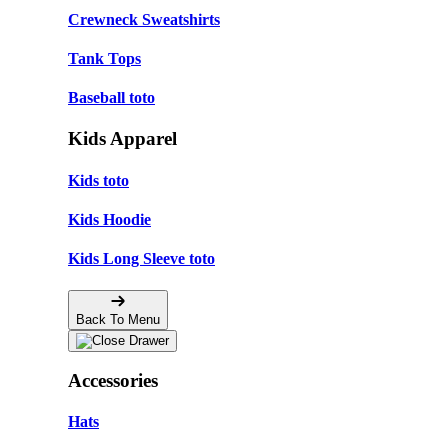
Crewneck Sweatshirts
Tank Tops
Baseball toto
Kids Apparel
Kids toto
Kids Hoodie
Kids Long Sleeve toto
Back To Menu
Accessories
Hats