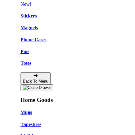
New!
Stickers
Magnets
Phone Cases
Pins
Totes
Back To Menu
Home Goods
Mugs
Tapestries