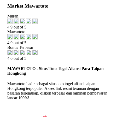
Market Mawartoto
Murah!
4.9 out of 5
Mawartoto
4.9 out of 5
Bonus Terbesar
4.6 out of 5
MAWARTOTO - Situs Toto Togel Aliansi Para Taipan
Hongkong
Mawartoto hadir sebagai situs toto togel aliansi taipan
Hongkong terpopuler. Akses link resmi teraman dengan
pasaran terlengkap, diskon terbesar dan jaminan pembayaran
lancar 100%!