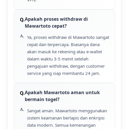
Apakah proses withdraw di
Mawartoto cepat?
Ya, proses withdraw di Mawartoto sangat
cepat dan terpercaya. Biasanya dana
akan masuk ke rekening atau e-wallet
dalam waktu 3-5 menit setelah
pengajuan withdraw, dengan customer
service yang siap membantu 24 jam.
Apakah Mawartoto aman untuk
bermain togel?
Sangat aman. Mawartoto menggunakan
sistem keamanan berlapis dan enkripsi
data modern. Semua kemenangan