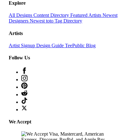
Explore
All Designs
Content Directory
Featured Artists
Newest
Designers
Newest toto
Tag Directory
Artists
Artist Signup
Design Guide
TeePublic Blog
Follow Us
We Accept