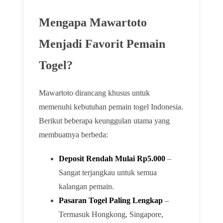
Mengapa Mawartoto
Menjadi Favorit Pemain
Togel?
Mawartoto dirancang khusus untuk
memenuhi kebutuhan pemain togel Indonesia.
Berikut beberapa keunggulan utama yang
membuatnya berbeda:
Deposit Rendah Mulai Rp5.000
–
Sangat terjangkau untuk semua
kalangan pemain.
Pasaran Togel Paling Lengkap
–
Termasuk Hongkong, Singapore,