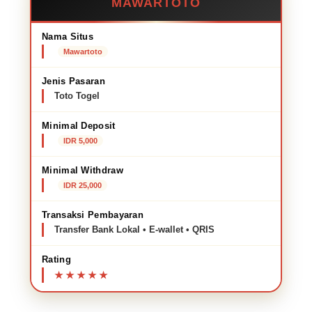
MAWARTOTO
Nama Situs
Mawartoto
Jenis Pasaran
Toto Togel
Minimal Deposit
IDR 5,000
Minimal Withdraw
IDR 25,000
Transaksi Pembayaran
Transfer Bank Lokal • E-wallet • QRIS
Rating