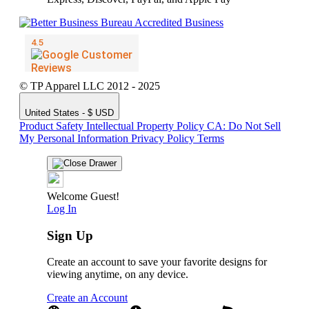
© TP Apparel LLC 2012 - 2025
United States - $ USD
Product Safety
Intellectual Property Policy
CA: Do Not Sell
My Personal Information
Privacy Policy
Terms
Welcome Guest!
Log In
Sign Up
Create an account to save your favorite designs for
viewing anytime, on any device.
Create an Account