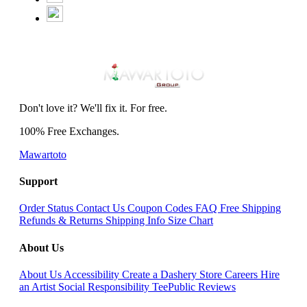
Don't love it? We'll fix it. For free.
100% Free Exchanges.
Mawartoto
Support
Order Status
Contact Us
Coupon Codes
FAQ
Free Shipping
Refunds & Returns
Shipping Info
Size Chart
About Us
About Us
Accessibility
Create a Dashery Store
Careers
Hire
an Artist
Social Responsibility
TeePublic Reviews