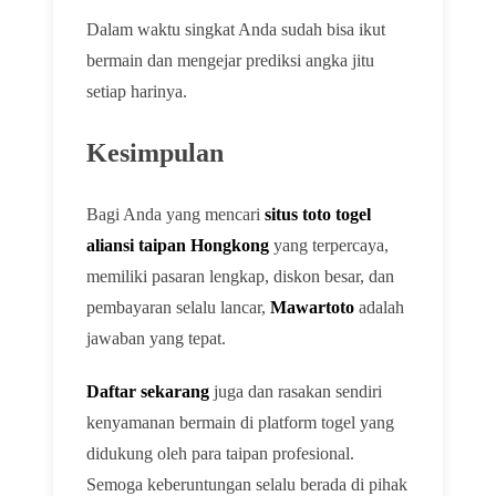
Dalam waktu singkat Anda sudah bisa ikut
bermain dan mengejar prediksi angka jitu
setiap harinya.
Kesimpulan
Bagi Anda yang mencari
situs toto togel
aliansi taipan Hongkong
yang terpercaya,
memiliki pasaran lengkap, diskon besar, dan
pembayaran selalu lancar,
Mawartoto
adalah
jawaban yang tepat.
Daftar sekarang
juga dan rasakan sendiri
kenyamanan bermain di platform togel yang
didukung oleh para taipan profesional.
Semoga keberuntungan selalu berada di pihak