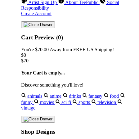
Artist Sign Up
About TeePublic
Social
Responsibility
Create Account
Cart Preview (0)
You're
$70.00
Away from
FREE US Shipping!
$0
$70
Your Cart is empty...
Discover something you'll love!
animals
anime
drinks
fantasy
food
funny
movies
sci-fi
sports
television
vintage
Shop Designs