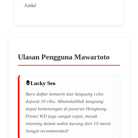
Anda!
Ulasan Pengguna Mawartoto
Lucky Seo
Baru daftar kemarin dan langsung coba
deposit 10 ribu. Alhamdulillah langsung
dapat kemenangan di pasaran Hongkong.
Proses WD juga sangat cepat, masuk
rekening dalam waktu kurang dari 10 menit.
Sangat recommended!