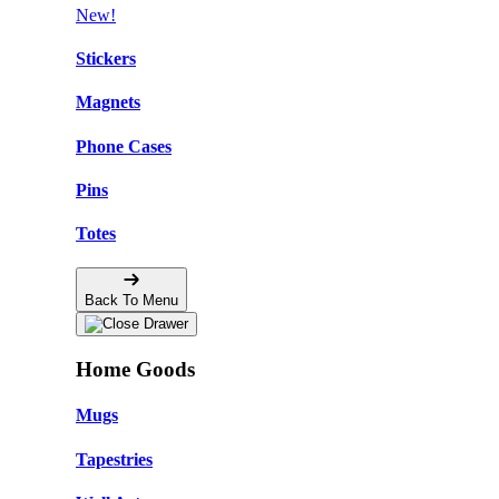
New!
Stickers
Magnets
Phone Cases
Pins
Totes
Back To Menu
Home Goods
Mugs
Tapestries