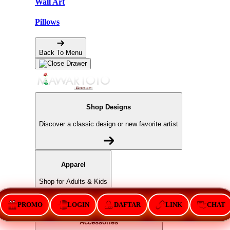
Wall Art
Pillows
Back To Menu
Shop Designs
Discover a classic design or new favorite artist
Apparel
Shop for Adults & Kids
PROMO
LOGIN
DAFTAR
LINK
CHAT
Accessories