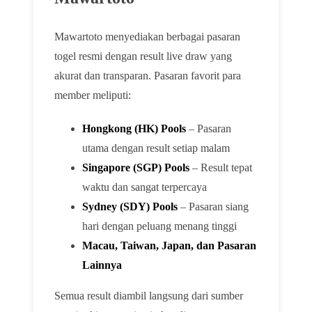
Mawartoto menyediakan berbagai pasaran
togel resmi dengan result live draw yang
akurat dan transparan. Pasaran favorit para
member meliputi:
Hongkong (HK) Pools
– Pasaran
utama dengan result setiap malam
Singapore (SGP) Pools
– Result tepat
waktu dan sangat terpercaya
Sydney (SDY) Pools
– Pasaran siang
hari dengan peluang menang tinggi
Macau, Taiwan, Japan, dan Pasaran
Lainnya
Semua result diambil langsung dari sumber