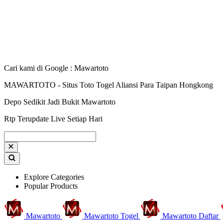
Cari kami di Google : Mawartoto
MAWARTOTO - Situs Toto Togel Aliansi Para Taipan Hongkong
Depo Sedikit Jadi Bukit Mawartoto
Rtp Terupdate Live Setiap Hari
Explore Categories
Popular Products
Mawartoto
Mawartoto Togel
Mawartoto Daftar