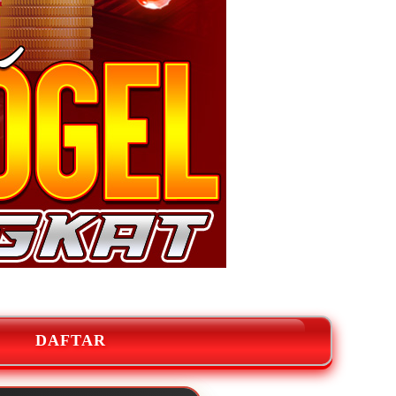
DAFTAR