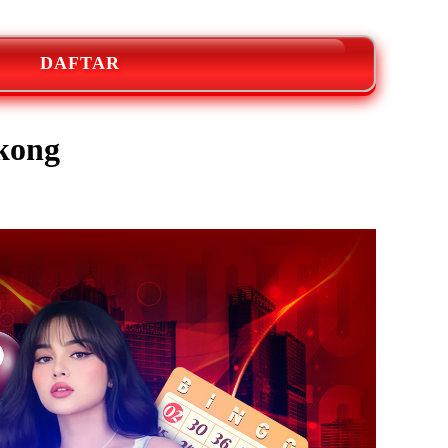
DAFTAR
kong