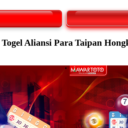
ogel Aliansi Para Taipan Hong