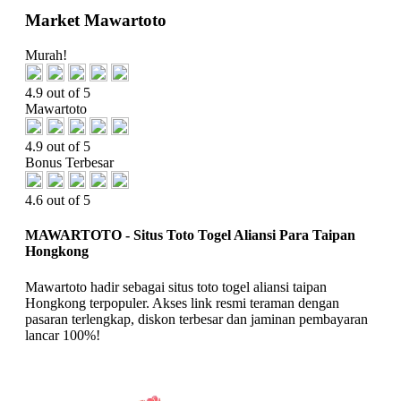
Market Mawartoto
Murah!
4.9 out of 5
Mawartoto
4.9 out of 5
Bonus Terbesar
4.6 out of 5
MAWARTOTO - Situs Toto Togel Aliansi Para Taipan
Hongkong
Mawartoto hadir sebagai situs toto togel aliansi taipan
Hongkong terpopuler. Akses link resmi teraman dengan
pasaran terlengkap, diskon terbesar dan jaminan pembayaran
lancar 100%!