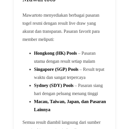
Mawartoto menyediakan berbagai pasaran
togel resmi dengan result live draw yang
akurat dan transparan. Pasaran favorit para
member meliputi:
Hongkong (HK) Pools
– Pasaran
utama dengan result setiap malam
Singapore (SGP) Pools
– Result tepat
waktu dan sangat terpercaya
Sydney (SDY) Pools
– Pasaran siang
hari dengan peluang menang tinggi
Macau, Taiwan, Japan, dan Pasaran
Lainnya
Semua result diambil langsung dari sumber