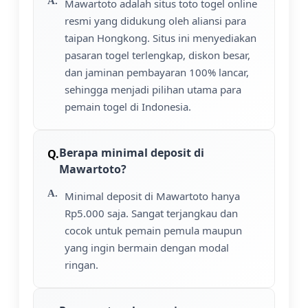
Mawartoto adalah situs toto togel online
resmi yang didukung oleh aliansi para
taipan Hongkong. Situs ini menyediakan
pasaran togel terlengkap, diskon besar,
dan jaminan pembayaran 100% lancar,
sehingga menjadi pilihan utama para
pemain togel di Indonesia.
Berapa minimal deposit di
Mawartoto?
Minimal deposit di Mawartoto hanya
Rp5.000 saja. Sangat terjangkau dan
cocok untuk pemain pemula maupun
yang ingin bermain dengan modal
ringan.