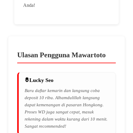
Anda!
Ulasan Pengguna Mawartoto
Lucky Seo
Baru daftar kemarin dan langsung coba
deposit 10 ribu. Alhamdulillah langsung
dapat kemenangan di pasaran Hongkong.
Proses WD juga sangat cepat, masuk
rekening dalam waktu kurang dari 10 menit.
Sangat recommended!