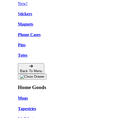
New!
Stickers
Magnets
Phone Cases
Pins
Totes
Back To Menu
Home Goods
Mugs
Tapestries