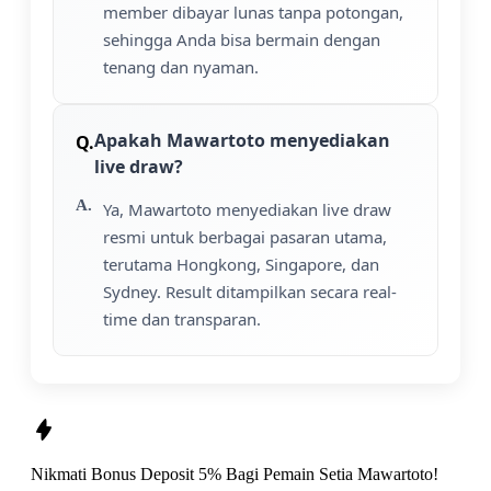
member dibayar lunas tanpa potongan,
sehingga Anda bisa bermain dengan
tenang dan nyaman.
Apakah Mawartoto menyediakan
live draw?
Ya, Mawartoto menyediakan live draw
resmi untuk berbagai pasaran utama,
terutama Hongkong, Singapore, dan
Sydney. Result ditampilkan secara real-
time dan transparan.
Nikmati
Bonus Deposit 5%
Bagi Pemain Setia
Mawartoto!