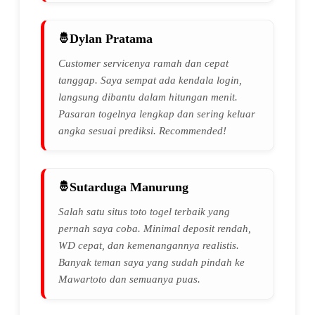
Dylan Pratama
Customer servicenya ramah dan cepat
tanggap. Saya sempat ada kendala login,
langsung dibantu dalam hitungan menit.
Pasaran togelnya lengkap dan sering keluar
angka sesuai prediksi. Recommended!
Sutarduga Manurung
Salah satu situs toto togel terbaik yang
pernah saya coba. Minimal deposit rendah,
WD cepat, dan kemenangannya realistis.
Banyak teman saya yang sudah pindah ke
Mawartoto dan semuanya puas.