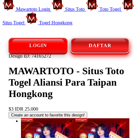
Mawartoto Login
Situs Toto
Toto Togel
Situs Togel
Togel Hongkong
LOGIN
DAFTAR
Design ID: 74165272
MAWARTOTO - Situs Toto
Togel Aliansi Para Taipan
Hongkong
$3
IDR 25.000
Create an account to favorite this design!