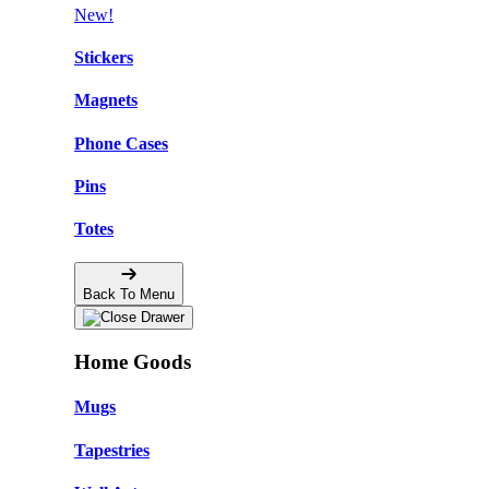
New!
Stickers
Magnets
Phone Cases
Pins
Totes
Back To Menu
Home Goods
Mugs
Tapestries