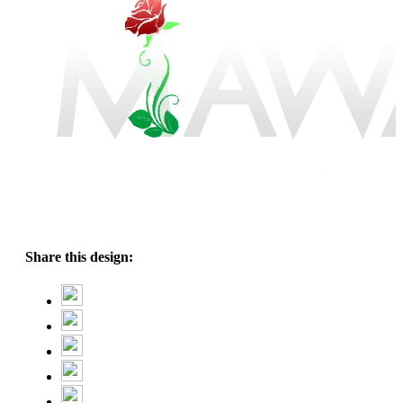
Share this design: