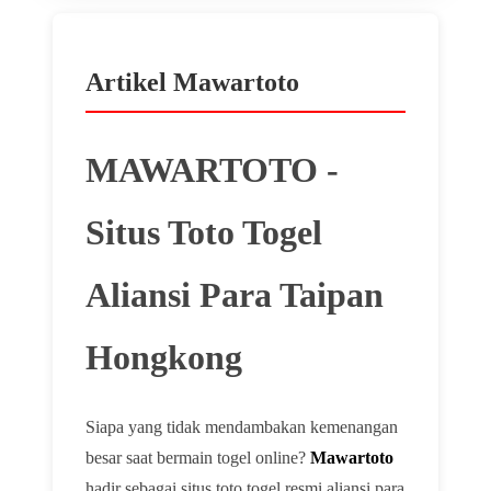
Artikel Mawartoto
MAWARTOTO -
Situs Toto Togel
Aliansi Para Taipan
Hongkong
Siapa yang tidak mendambakan kemenangan
besar saat bermain togel online?
Mawartoto
hadir sebagai situs toto togel resmi aliansi para