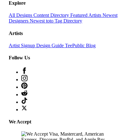
Explore
All Designs
Content Directory
Featured Artists
Newest
Designers
Newest toto
Tag Directory
Artists
Artist Signup
Design Guide
TeePublic Blog
Follow Us
We Accept