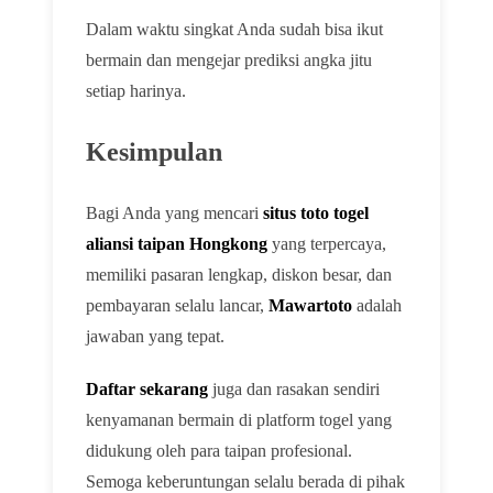
Dalam waktu singkat Anda sudah bisa ikut
bermain dan mengejar prediksi angka jitu
setiap harinya.
Kesimpulan
Bagi Anda yang mencari
situs toto togel
aliansi taipan Hongkong
yang terpercaya,
memiliki pasaran lengkap, diskon besar, dan
pembayaran selalu lancar,
Mawartoto
adalah
jawaban yang tepat.
Daftar sekarang
juga dan rasakan sendiri
kenyamanan bermain di platform togel yang
didukung oleh para taipan profesional.
Semoga keberuntungan selalu berada di pihak