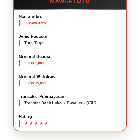
MAWARTOTO
Nama Situs
Mawartoto
Jenis Pasaran
Toto Togel
Minimal Deposit
IDR 5,000
Minimal Withdraw
IDR 25,000
Transaksi Pembayaran
Transfer Bank Lokal • E-wallet • QRIS
Rating