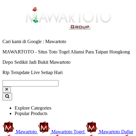
Cari kami di Google : Mawartoto
MAWARTOTO - Situs Toto Togel Aliansi Para Taipan Hongkong
Depo Sedikit Jadi Bukit Mawartoto
Rtp Terupdate Live Setiap Hari
Explore Categories
Popular Products
Mawartoto
Mawartoto Togel
Mawartoto Daftar