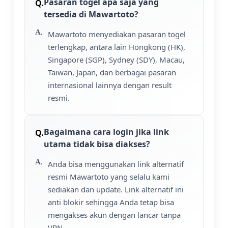
Pasaran togel apa saja yang
tersedia di Mawartoto?
Mawartoto menyediakan pasaran togel
terlengkap, antara lain Hongkong (HK),
Singapore (SGP), Sydney (SDY), Macau,
Taiwan, Japan, dan berbagai pasaran
internasional lainnya dengan result
resmi.
Bagaimana cara login jika link
utama tidak bisa diakses?
Anda bisa menggunakan link alternatif
resmi Mawartoto yang selalu kami
sediakan dan update. Link alternatif ini
anti blokir sehingga Anda tetap bisa
mengakses akun dengan lancar tanpa
VPN.