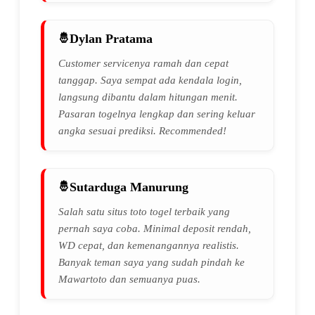
Dylan Pratama
Customer servicenya ramah dan cepat
tanggap. Saya sempat ada kendala login,
langsung dibantu dalam hitungan menit.
Pasaran togelnya lengkap dan sering keluar
angka sesuai prediksi. Recommended!
Sutarduga Manurung
Salah satu situs toto togel terbaik yang
pernah saya coba. Minimal deposit rendah,
WD cepat, dan kemenangannya realistis.
Banyak teman saya yang sudah pindah ke
Mawartoto dan semuanya puas.