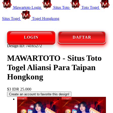
Mawartoto Login
Situs Toto
Toto Togel
Situs Togel
Togel Hongkong
LOGIN
DAFTAR
Design ID: 74165272
MAWARTOTO - Situs Toto
Togel Aliansi Para Taipan
Hongkong
$3
IDR 25.000
Create an account to favorite this design!