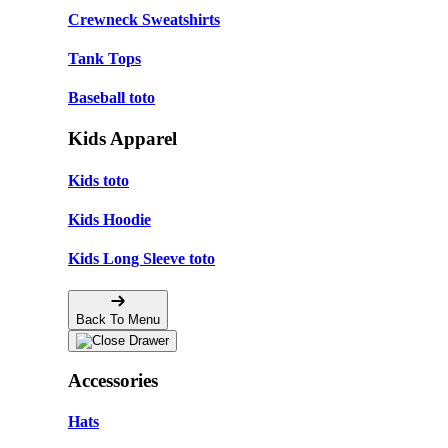
Crewneck Sweatshirts
Tank Tops
Baseball toto
Kids Apparel
Kids toto
Kids Hoodie
Kids Long Sleeve toto
Back To Menu
Accessories
Hats