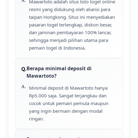
Mawartoto adalah situs toto togel online
resmi yang didukung oleh aliansi para
taipan Hongkong. Situs ini menyediakan
pasaran togel terlengkap, diskon besar,
dan jaminan pembayaran 100% lancar,
sehingga menjadi pilihan utama para
pemain togel di Indonesia.
Berapa minimal deposit di
Mawartoto?
Minimal deposit di Mawartoto hanya
Rp5.000 saja. Sangat terjangkau dan
cocok untuk pemain pemula maupun
yang ingin bermain dengan modal
ringan.