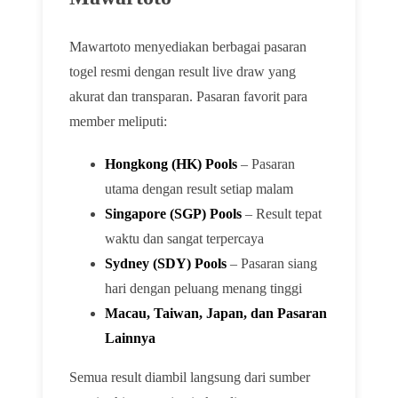
Mawartoto menyediakan berbagai pasaran
togel resmi dengan result live draw yang
akurat dan transparan. Pasaran favorit para
member meliputi:
Hongkong (HK) Pools
– Pasaran
utama dengan result setiap malam
Singapore (SGP) Pools
– Result tepat
waktu dan sangat terpercaya
Sydney (SDY) Pools
– Pasaran siang
hari dengan peluang menang tinggi
Macau, Taiwan, Japan, dan Pasaran
Lainnya
Semua result diambil langsung dari sumber