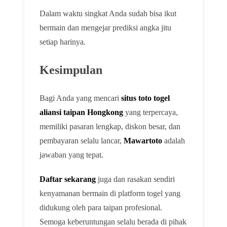
Dalam waktu singkat Anda sudah bisa ikut
bermain dan mengejar prediksi angka jitu
setiap harinya.
Kesimpulan
Bagi Anda yang mencari
situs toto togel
aliansi taipan Hongkong
yang terpercaya,
memiliki pasaran lengkap, diskon besar, dan
pembayaran selalu lancar,
Mawartoto
adalah
jawaban yang tepat.
Daftar sekarang
juga dan rasakan sendiri
kenyamanan bermain di platform togel yang
didukung oleh para taipan profesional.
Semoga keberuntungan selalu berada di pihak