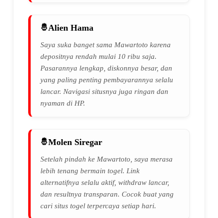
Alien Hama
Saya suka banget sama Mawartoto karena
depositnya rendah mulai 10 ribu saja.
Pasarannya lengkap, diskonnya besar, dan
yang paling penting pembayarannya selalu
lancar. Navigasi situsnya juga ringan dan
nyaman di HP.
Molen Siregar
Setelah pindah ke Mawartoto, saya merasa
lebih tenang bermain togel. Link
alternatifnya selalu aktif, withdraw lancar,
dan resultnya transparan. Cocok buat yang
cari situs togel terpercaya setiap hari.