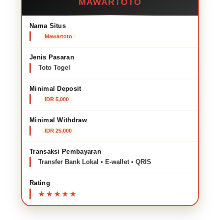
MAWARTOTO
Nama Situs
Mawartoto
Jenis Pasaran
Toto Togel
Minimal Deposit
IDR 5,000
Minimal Withdraw
IDR 25,000
Transaksi Pembayaran
Transfer Bank Lokal • E-wallet • QRIS
Rating