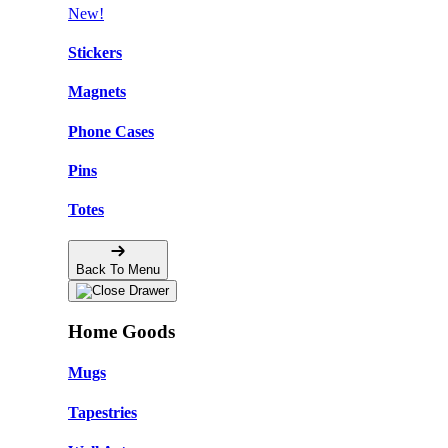
New!
Stickers
Magnets
Phone Cases
Pins
Totes
Back To Menu
Home Goods
Mugs
Tapestries