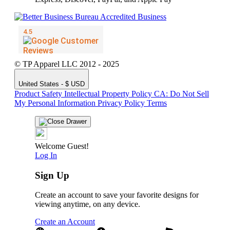
© TP Apparel LLC 2012 - 2025
United States - $ USD
Product Safety
Intellectual Property Policy
CA: Do Not Sell
My Personal Information
Privacy Policy
Terms
Welcome Guest!
Log In
Sign Up
Create an account to save your favorite designs for
viewing anytime, on any device.
Create an Account