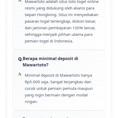
Mawartoto adalah situs toto togel online
resmi yang didukung oleh aliansi para
taipan Hongkong. Situs ini menyediakan
pasaran togel terlengkap, diskon besar,
dan jaminan pembayaran 100% lancar,
sehingga menjadi pilihan utama para
pemain togel di Indonesia.
Berapa minimal deposit di
Mawartoto?
Minimal deposit di Mawartoto hanya
Rp5.000 saja. Sangat terjangkau dan
cocok untuk pemain pemula maupun
yang ingin bermain dengan modal
ringan.