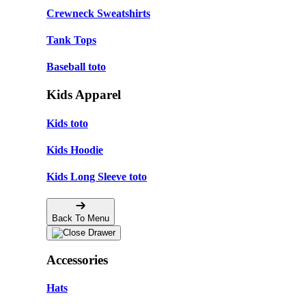
Crewneck Sweatshirts
Tank Tops
Baseball toto
Kids Apparel
Kids toto
Kids Hoodie
Kids Long Sleeve toto
Back To Menu
Accessories
Hats