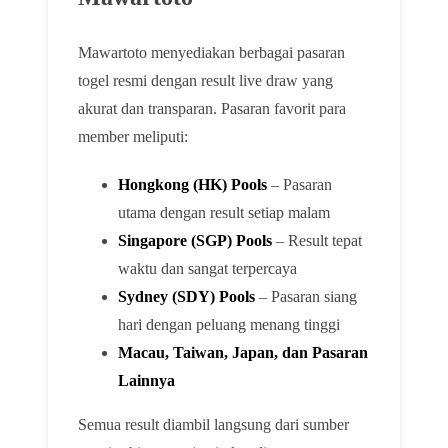
Mawartoto menyediakan berbagai pasaran
togel resmi dengan result live draw yang
akurat dan transparan. Pasaran favorit para
member meliputi:
Hongkong (HK) Pools
– Pasaran
utama dengan result setiap malam
Singapore (SGP) Pools
– Result tepat
waktu dan sangat terpercaya
Sydney (SDY) Pools
– Pasaran siang
hari dengan peluang menang tinggi
Macau, Taiwan, Japan, dan Pasaran
Lainnya
Semua result diambil langsung dari sumber