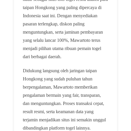
taipan Hongkong yang paling dipercaya di
Indonesia saat ini. Dengan menyediakan
pasaran terlengkap, diskon paling
menguntungkan, serta jaminan pembayaran
yang selalu lancar 100%, Mawartoto terus
menjadi pilihan utama ribuan pemain togel
dari berbagai daerah.
Didukung langsung oleh jaringan taipan
Hongkong yang sudah puluhan tahun
berpengalaman, Mawartoto memberikan
pengalaman bermain yang fair, transparan,
dan menguntungkan. Proses transaksi cepat,
result resmi, serta keamanan data yang
terjamin menjadikan situs ini semakin unggul
dibandingkan platform togel lainnya.