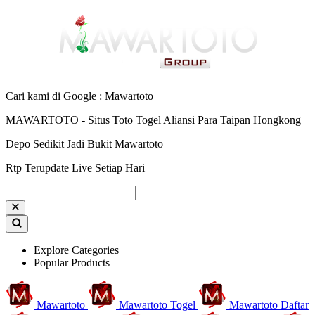
Cari kami di Google : Mawartoto
MAWARTOTO - Situs Toto Togel Aliansi Para Taipan Hongkong
Depo Sedikit Jadi Bukit Mawartoto
Rtp Terupdate Live Setiap Hari
Explore Categories
Popular Products
Mawartoto
Mawartoto Togel
Mawartoto Daftar