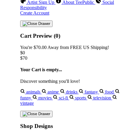
Artist Sign Up
About TeePublic
Social
Responsibility
Create Account
Cart Preview (0)
You're
$70.00
Away from
FREE US Shipping!
$0
$70
Your Cart is empty...
Discover something you'll love!
animals
anime
drinks
fantasy
food
funny
movies
sci-fi
sports
television
vintage
Shop Designs