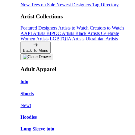
New Tees on Sale
Newest Designers
Tag Directory
Artist Collections
Featured Designers
Artists to Watch
Creators to Watch
AAPI Artists
BIPOC Artists
Black Artists
Celebrate
Women Artists
LGBTQIA Artists
Ukrainian Artists
Back To Menu
Adult Apparel
toto
Shorts
New!
Hoodies
Long Sleeve toto