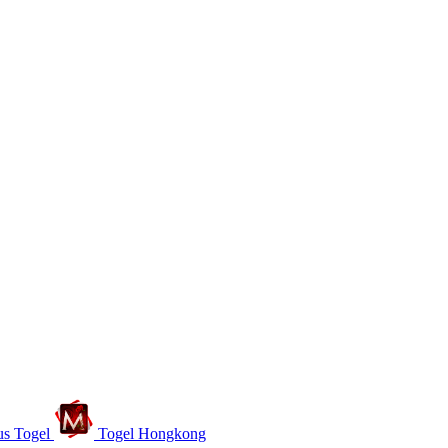
us Togel
Togel Hongkong