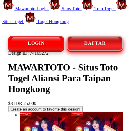
Mawartoto Login
Situs Toto
Toto Togel
Situs Togel
Togel Hongkong
LOGIN
DAFTAR
Design ID: 74165272
MAWARTOTO - Situs Toto
Togel Aliansi Para Taipan
Hongkong
$3
IDR 25.000
Create an account to favorite this design!