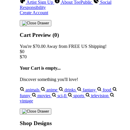
Artist Sign Up
About TeePublic
Social
Responsibility
Create Account
Cart Preview (0)
You're
$70.00
Away from
FREE US Shipping!
$0
$70
Your Cart is empty...
Discover something you'll love!
animals
anime
drinks
fantasy
food
funny
movies
sci-fi
sports
television
vintage
Shop Designs