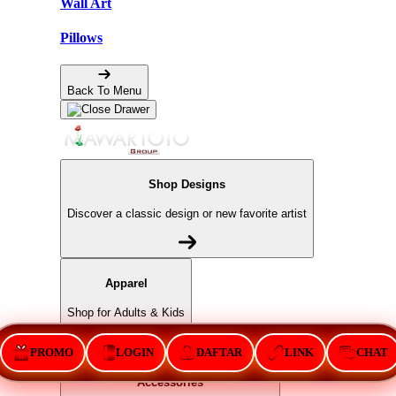
Wall Art
Pillows
Back To Menu
Shop Designs
Discover a classic design or new favorite artist
Apparel
Shop for Adults & Kids
PROMO
LOGIN
DAFTAR
LINK
CHAT
Accessories