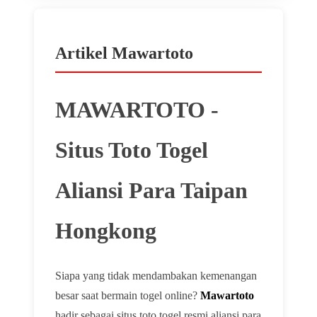
Artikel Mawartoto
MAWARTOTO -
Situs Toto Togel
Aliansi Para Taipan
Hongkong
Siapa yang tidak mendambakan kemenangan
besar saat bermain togel online?
Mawartoto
hadir sebagai situs toto togel resmi aliansi para