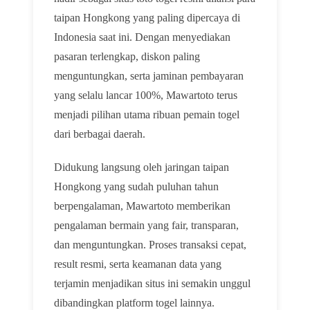
taipan Hongkong yang paling dipercaya di
Indonesia saat ini. Dengan menyediakan
pasaran terlengkap, diskon paling
menguntungkan, serta jaminan pembayaran
yang selalu lancar 100%, Mawartoto terus
menjadi pilihan utama ribuan pemain togel
dari berbagai daerah.
Didukung langsung oleh jaringan taipan
Hongkong yang sudah puluhan tahun
berpengalaman, Mawartoto memberikan
pengalaman bermain yang fair, transparan,
dan menguntungkan. Proses transaksi cepat,
result resmi, serta keamanan data yang
terjamin menjadikan situs ini semakin unggul
dibandingkan platform togel lainnya.