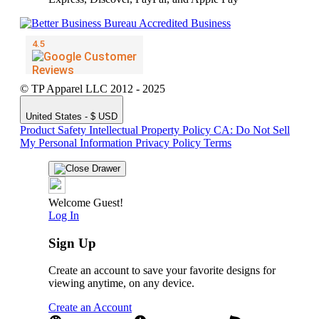
© TP Apparel LLC 2012 - 2025
United States - $ USD
Product Safety
Intellectual Property Policy
CA: Do Not Sell
My Personal Information
Privacy Policy
Terms
Welcome Guest!
Log In
Sign Up
Create an account to save your favorite designs for
viewing anytime, on any device.
Create an Account