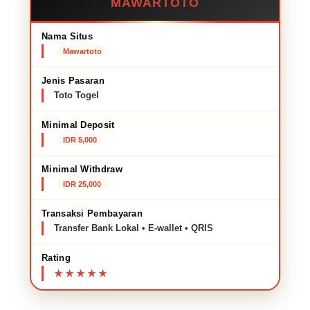
MAWARTOTO
Nama Situs
Mawartoto
Jenis Pasaran
Toto Togel
Minimal Deposit
IDR 5,000
Minimal Withdraw
IDR 25,000
Transaksi Pembayaran
Transfer Bank Lokal • E-wallet • QRIS
Rating