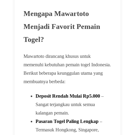
Mengapa Mawartoto
Menjadi Favorit Pemain
Togel?
Mawartoto dirancang khusus untuk
memenuhi kebutuhan pemain togel Indonesia.
Berikut beberapa keunggulan utama yang
membuatnya berbeda:
Deposit Rendah Mulai Rp5.000
–
Sangat terjangkau untuk semua
kalangan pemain.
Pasaran Togel Paling Lengkap
–
Termasuk Hongkong, Singapore,