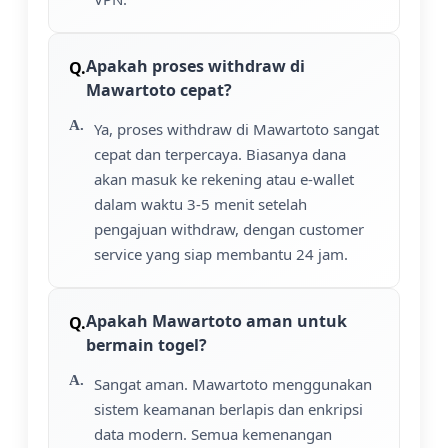
Apakah proses withdraw di
Mawartoto cepat?
Ya, proses withdraw di Mawartoto sangat
cepat dan terpercaya. Biasanya dana
akan masuk ke rekening atau e-wallet
dalam waktu 3-5 menit setelah
pengajuan withdraw, dengan customer
service yang siap membantu 24 jam.
Apakah Mawartoto aman untuk
bermain togel?
Sangat aman. Mawartoto menggunakan
sistem keamanan berlapis dan enkripsi
data modern. Semua kemenangan