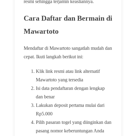
resmi sehingga terjamin keasliannya.
Cara Daftar dan Bermain di
Mawartoto
Mendaftar di Mawartoto sangatlah mudah dan
cepat. Ikuti langkah berikut ini:
Klik link resmi atau link alternatif
Mawartoto yang tersedia
Isi data pendaftaran dengan lengkap
dan benar
Lakukan deposit pertama mulai dari
Rp5.000
Pilih pasaran togel yang diinginkan dan
pasang nomor keberuntungan Anda