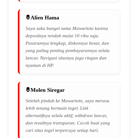
Alien Hama
Saya suka banget sama Mawartoto karena
depositnya rendah mulai 10 ribu saja.
Pasarannya lengkap, diskonnya besar, dan
yang paling penting pembayarannya selalu
lancar. Navigasi situsnya juga ringan dan
nyaman di HP.
Molen Siregar
Setelah pindah ke Mawartoto, saya merasa
lebih tenang bermain togel. Link
alternatifnya selalu aktif, withdraw lancar,
dan resultnya transparan. Cocok buat yang
cari situs togel terpercaya setiap hari.