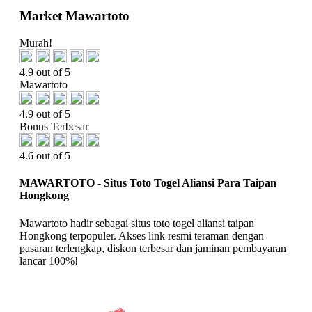
Market Mawartoto
Murah!
4.9 out of 5
Mawartoto
4.9 out of 5
Bonus Terbesar
4.6 out of 5
MAWARTOTO - Situs Toto Togel Aliansi Para Taipan
Hongkong
Mawartoto hadir sebagai situs toto togel aliansi taipan
Hongkong terpopuler. Akses link resmi teraman dengan
pasaran terlengkap, diskon terbesar dan jaminan pembayaran
lancar 100%!