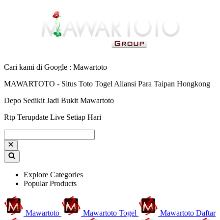
Cari kami di Google : Mawartoto
MAWARTOTO - Situs Toto Togel Aliansi Para Taipan Hongkong
Depo Sedikit Jadi Bukit Mawartoto
Rtp Terupdate Live Setiap Hari
Explore Categories
Popular Products
Mawartoto
Mawartoto Togel
Mawartoto Daftar