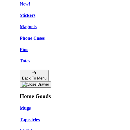
New!
Stickers
Magnets
Phone Cases
Pins
Totes
Back To Menu
Home Goods
Mugs
Tapestries