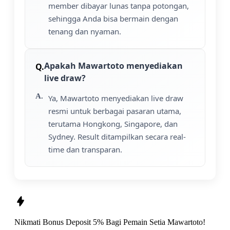
member dibayar lunas tanpa potongan,
sehingga Anda bisa bermain dengan
tenang dan nyaman.
Apakah Mawartoto menyediakan
live draw?
Ya, Mawartoto menyediakan live draw
resmi untuk berbagai pasaran utama,
terutama Hongkong, Singapore, dan
Sydney. Result ditampilkan secara real-
time dan transparan.
Nikmati
Bonus Deposit 5%
Bagi Pemain Setia
Mawartoto!