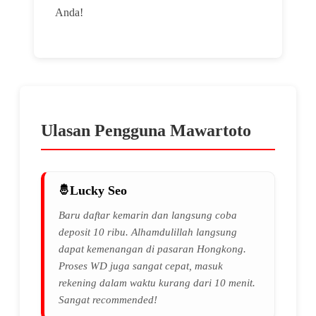
Anda!
Ulasan Pengguna Mawartoto
Lucky Seo
Baru daftar kemarin dan langsung coba
deposit 10 ribu. Alhamdulillah langsung
dapat kemenangan di pasaran Hongkong.
Proses WD juga sangat cepat, masuk
rekening dalam waktu kurang dari 10 menit.
Sangat recommended!