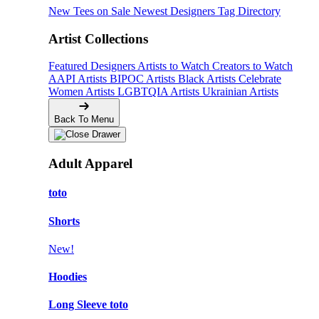
New Tees on Sale
Newest Designers
Tag Directory
Artist Collections
Featured Designers
Artists to Watch
Creators to Watch
AAPI Artists
BIPOC Artists
Black Artists
Celebrate
Women Artists
LGBTQIA Artists
Ukrainian Artists
Back To Menu
Adult Apparel
toto
Shorts
New!
Hoodies
Long Sleeve toto