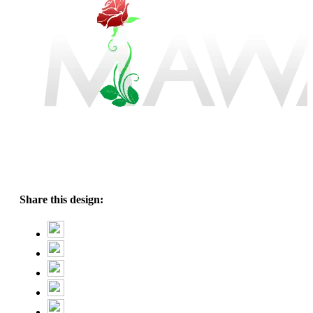
Share this design: