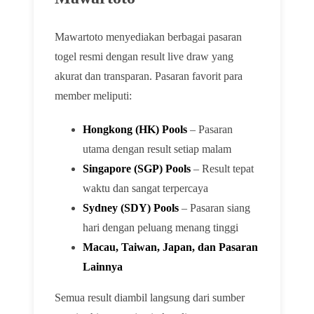
Mawartoto menyediakan berbagai pasaran
togel resmi dengan result live draw yang
akurat dan transparan. Pasaran favorit para
member meliputi:
Hongkong (HK) Pools
– Pasaran
utama dengan result setiap malam
Singapore (SGP) Pools
– Result tepat
waktu dan sangat terpercaya
Sydney (SDY) Pools
– Pasaran siang
hari dengan peluang menang tinggi
Macau, Taiwan, Japan, dan Pasaran
Lainnya
Semua result diambil langsung dari sumber