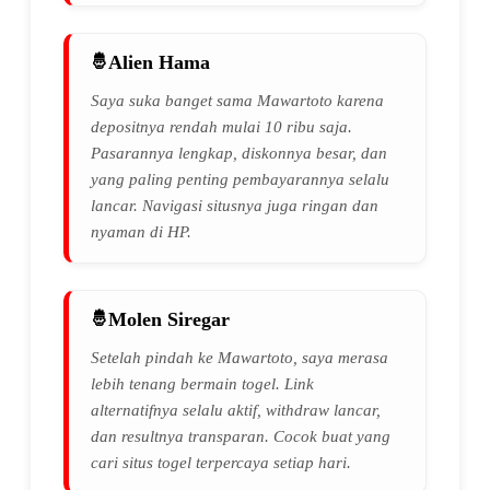
Alien Hama
Saya suka banget sama Mawartoto karena
depositnya rendah mulai 10 ribu saja.
Pasarannya lengkap, diskonnya besar, dan
yang paling penting pembayarannya selalu
lancar. Navigasi situsnya juga ringan dan
nyaman di HP.
Molen Siregar
Setelah pindah ke Mawartoto, saya merasa
lebih tenang bermain togel. Link
alternatifnya selalu aktif, withdraw lancar,
dan resultnya transparan. Cocok buat yang
cari situs togel terpercaya setiap hari.