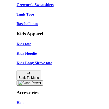
Crewneck Sweatshirts
Tank Tops
Baseball toto
Kids Apparel
Kids toto
Kids Hoodie
Kids Long Sleeve toto
Back To Menu
Accessories
Hats