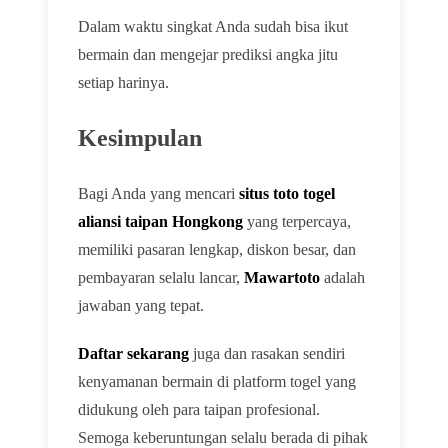
Dalam waktu singkat Anda sudah bisa ikut
bermain dan mengejar prediksi angka jitu
setiap harinya.
Kesimpulan
Bagi Anda yang mencari
situs toto togel
aliansi taipan Hongkong
yang terpercaya,
memiliki pasaran lengkap, diskon besar, dan
pembayaran selalu lancar,
Mawartoto
adalah
jawaban yang tepat.
Daftar sekarang
juga dan rasakan sendiri
kenyamanan bermain di platform togel yang
didukung oleh para taipan profesional.
Semoga keberuntungan selalu berada di pihak