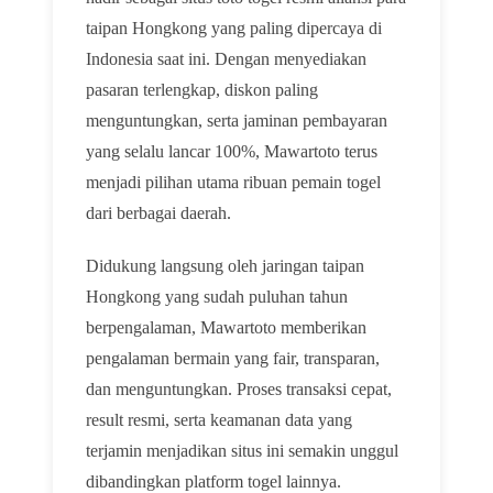
taipan Hongkong yang paling dipercaya di
Indonesia saat ini. Dengan menyediakan
pasaran terlengkap, diskon paling
menguntungkan, serta jaminan pembayaran
yang selalu lancar 100%, Mawartoto terus
menjadi pilihan utama ribuan pemain togel
dari berbagai daerah.
Didukung langsung oleh jaringan taipan
Hongkong yang sudah puluhan tahun
berpengalaman, Mawartoto memberikan
pengalaman bermain yang fair, transparan,
dan menguntungkan. Proses transaksi cepat,
result resmi, serta keamanan data yang
terjamin menjadikan situs ini semakin unggul
dibandingkan platform togel lainnya.