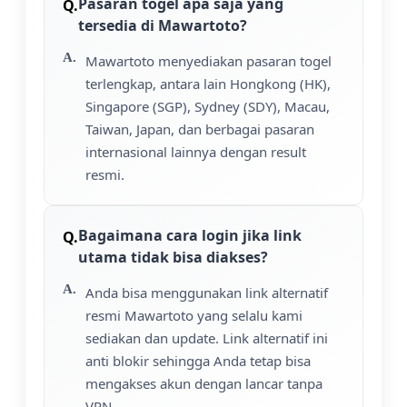
Pasaran togel apa saja yang
tersedia di Mawartoto?
Mawartoto menyediakan pasaran togel
terlengkap, antara lain Hongkong (HK),
Singapore (SGP), Sydney (SDY), Macau,
Taiwan, Japan, dan berbagai pasaran
internasional lainnya dengan result
resmi.
Bagaimana cara login jika link
utama tidak bisa diakses?
Anda bisa menggunakan link alternatif
resmi Mawartoto yang selalu kami
sediakan dan update. Link alternatif ini
anti blokir sehingga Anda tetap bisa
mengakses akun dengan lancar tanpa
VPN.