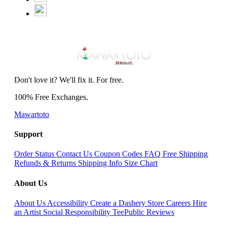
Don't love it? We'll fix it. For free.
100% Free Exchanges.
Mawartoto
Support
Order Status
Contact Us
Coupon Codes
FAQ
Free Shipping
Refunds & Returns
Shipping Info
Size Chart
About Us
About Us
Accessibility
Create a Dashery Store
Careers
Hire
an Artist
Social Responsibility
TeePublic Reviews