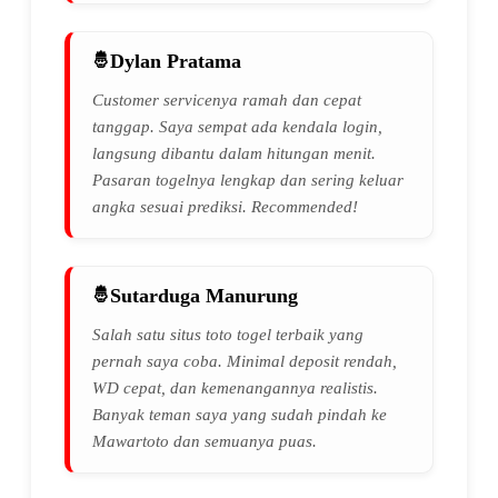
Dylan Pratama
Customer servicenya ramah dan cepat
tanggap. Saya sempat ada kendala login,
langsung dibantu dalam hitungan menit.
Pasaran togelnya lengkap dan sering keluar
angka sesuai prediksi. Recommended!
Sutarduga Manurung
Salah satu situs toto togel terbaik yang
pernah saya coba. Minimal deposit rendah,
WD cepat, dan kemenangannya realistis.
Banyak teman saya yang sudah pindah ke
Mawartoto dan semuanya puas.