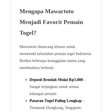
Mengapa Mawartoto
Menjadi Favorit Pemain
Togel?
Mawartoto dirancang khusus untuk
memenuhi kebutuhan pemain togel Indonesia.
Berikut beberapa keunggulan utama yang
membuatnya berbeda:
Deposit Rendah Mulai Rp5.000
–
Sangat terjangkau untuk semua
kalangan pemain.
Pasaran Togel Paling Lengkap
–
Termasuk Hongkong, Singapore,