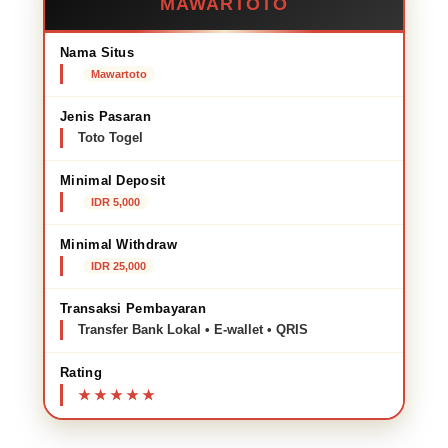
MAWARTOTO
Nama Situs
Mawartoto
Jenis Pasaran
Toto Togel
Minimal Deposit
IDR 5,000
Minimal Withdraw
IDR 25,000
Transaksi Pembayaran
Transfer Bank Lokal • E-wallet • QRIS
Rating