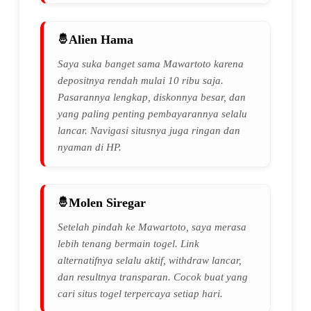
Alien Hama
Saya suka banget sama Mawartoto karena
depositnya rendah mulai 10 ribu saja.
Pasarannya lengkap, diskonnya besar, dan
yang paling penting pembayarannya selalu
lancar. Navigasi situsnya juga ringan dan
nyaman di HP.
Molen Siregar
Setelah pindah ke Mawartoto, saya merasa
lebih tenang bermain togel. Link
alternatifnya selalu aktif, withdraw lancar,
dan resultnya transparan. Cocok buat yang
cari situs togel terpercaya setiap hari.