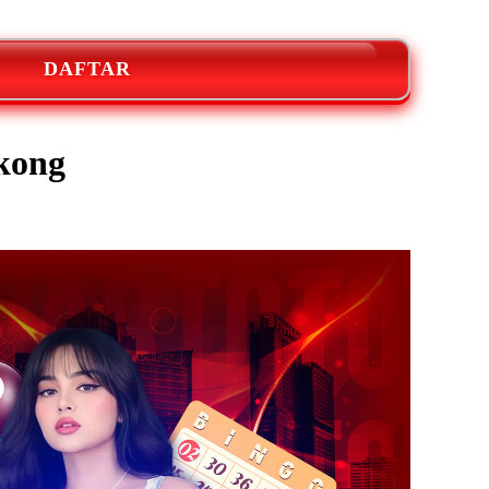
DAFTAR
kong