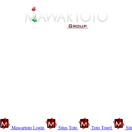
Mawartoto Login
Situs Toto
Toto Togel
Sit