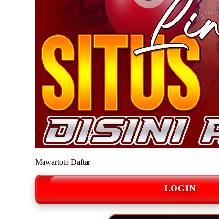
Mawartoto Daftar
LOGIN