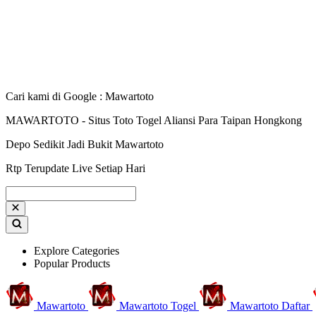
Cari kami di Google : Mawartoto
MAWARTOTO - Situs Toto Togel Aliansi Para Taipan Hongkong
Depo Sedikit Jadi Bukit Mawartoto
Rtp Terupdate Live Setiap Hari
Explore Categories
Popular Products
Mawartoto
Mawartoto Togel
Mawartoto Daftar