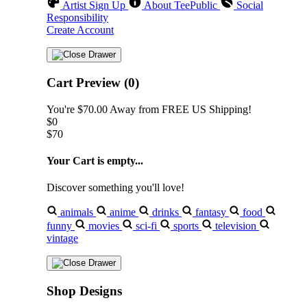
Artist Sign Up
About TeePublic
Social
Responsibility
Create Account
Cart Preview (0)
You're
$70.00
Away from
FREE US Shipping!
$0
$70
Your Cart is empty...
Discover something you'll love!
animals
anime
drinks
fantasy
food
funny
movies
sci-fi
sports
television
vintage
Shop Designs