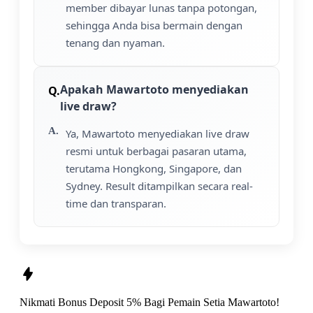
member dibayar lunas tanpa potongan,
sehingga Anda bisa bermain dengan
tenang dan nyaman.
Apakah Mawartoto menyediakan
live draw?
Ya, Mawartoto menyediakan live draw
resmi untuk berbagai pasaran utama,
terutama Hongkong, Singapore, dan
Sydney. Result ditampilkan secara real-
time dan transparan.
Nikmati
Bonus Deposit 5%
Bagi Pemain Setia
Mawartoto!