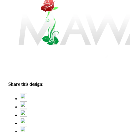
Share this design: