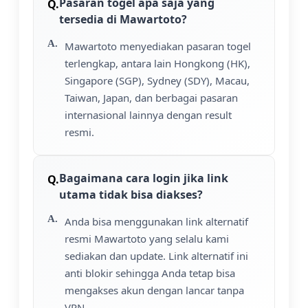
Pasaran togel apa saja yang
tersedia di Mawartoto?
Mawartoto menyediakan pasaran togel
terlengkap, antara lain Hongkong (HK),
Singapore (SGP), Sydney (SDY), Macau,
Taiwan, Japan, dan berbagai pasaran
internasional lainnya dengan result
resmi.
Bagaimana cara login jika link
utama tidak bisa diakses?
Anda bisa menggunakan link alternatif
resmi Mawartoto yang selalu kami
sediakan dan update. Link alternatif ini
anti blokir sehingga Anda tetap bisa
mengakses akun dengan lancar tanpa
VPN.