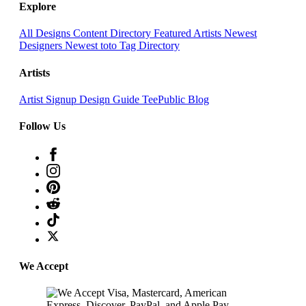
Explore
All Designs
Content Directory
Featured Artists
Newest
Designers
Newest toto
Tag Directory
Artists
Artist Signup
Design Guide
TeePublic Blog
Follow Us
We Accept