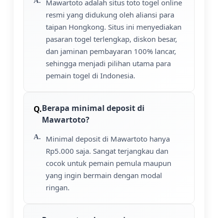
Mawartoto adalah situs toto togel online
resmi yang didukung oleh aliansi para
taipan Hongkong. Situs ini menyediakan
pasaran togel terlengkap, diskon besar,
dan jaminan pembayaran 100% lancar,
sehingga menjadi pilihan utama para
pemain togel di Indonesia.
Berapa minimal deposit di
Mawartoto?
Minimal deposit di Mawartoto hanya
Rp5.000 saja. Sangat terjangkau dan
cocok untuk pemain pemula maupun
yang ingin bermain dengan modal
ringan.