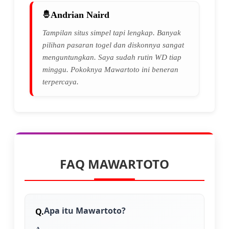
Andrian Naird
Tampilan situs simpel tapi lengkap. Banyak
pilihan pasaran togel dan diskonnya sangat
menguntungkan. Saya sudah rutin WD tiap
minggu. Pokoknya Mawartoto ini beneran
terpercaya.
FAQ MAWARTOTO
Apa itu Mawartoto?