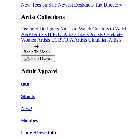
New Tees on Sale
Newest Designers
Tag Directory
Artist Collections
Featured Designers
Artists to Watch
Creators to Watch
AAPI Artists
BIPOC Artists
Black Artists
Celebrate
Women Artists
LGBTQIA Artists
Ukrainian Artists
Back To Menu
Adult Apparel
toto
Shorts
New!
Hoodies
Long Sleeve toto