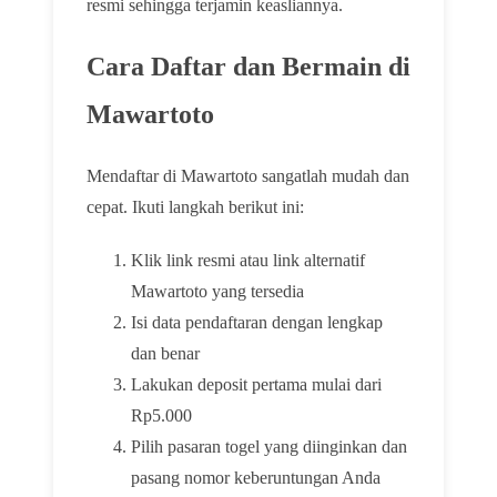
resmi sehingga terjamin keasliannya.
Cara Daftar dan Bermain di
Mawartoto
Mendaftar di Mawartoto sangatlah mudah dan
cepat. Ikuti langkah berikut ini:
Klik link resmi atau link alternatif
Mawartoto yang tersedia
Isi data pendaftaran dengan lengkap
dan benar
Lakukan deposit pertama mulai dari
Rp5.000
Pilih pasaran togel yang diinginkan dan
pasang nomor keberuntungan Anda