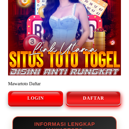
Mawartoto Daftar
LOGIN
DAFTAR
INFORMASI LENGKAP