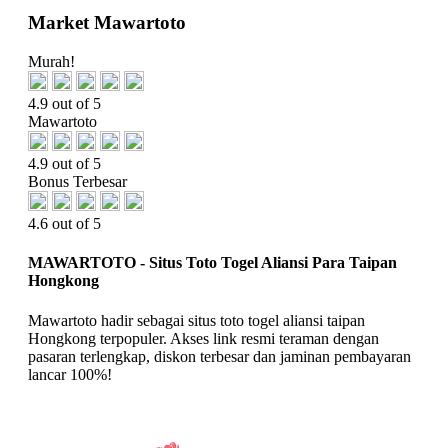
Market Mawartoto
Murah!
4.9 out of 5
Mawartoto
4.9 out of 5
Bonus Terbesar
4.6 out of 5
MAWARTOTO - Situs Toto Togel Aliansi Para Taipan
Hongkong
Mawartoto hadir sebagai situs toto togel aliansi taipan
Hongkong terpopuler. Akses link resmi teraman dengan
pasaran terlengkap, diskon terbesar dan jaminan pembayaran
lancar 100%!