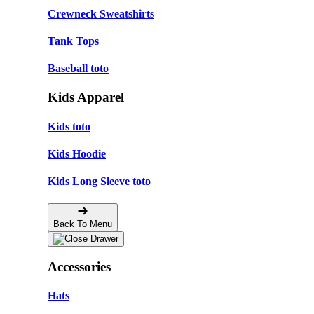
Crewneck Sweatshirts
Tank Tops
Baseball toto
Kids Apparel
Kids toto
Kids Hoodie
Kids Long Sleeve toto
Back To Menu
Accessories
Hats