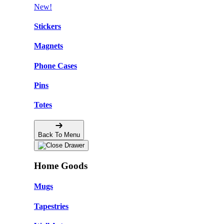
New!
Stickers
Magnets
Phone Cases
Pins
Totes
Back To Menu
Home Goods
Mugs
Tapestries