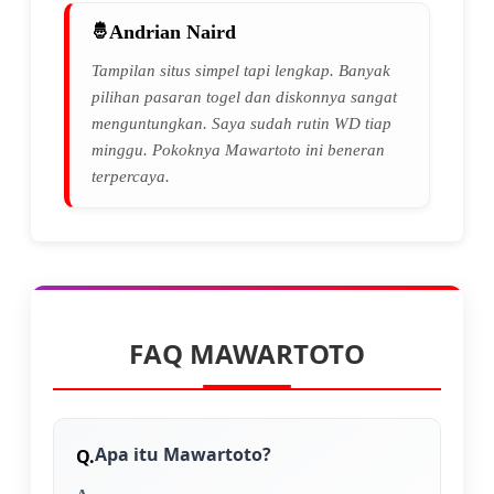
Andrian Naird
Tampilan situs simpel tapi lengkap. Banyak
pilihan pasaran togel dan diskonnya sangat
menguntungkan. Saya sudah rutin WD tiap
minggu. Pokoknya Mawartoto ini beneran
terpercaya.
FAQ MAWARTOTO
Apa itu Mawartoto?