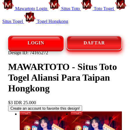
Mawartoto Login
Situs Toto
Toto Togel
Situs Togel
Togel Hongkong
LOGIN
DAFTAR
Design ID: 74165272
MAWARTOTO - Situs Toto
Togel Aliansi Para Taipan
Hongkong
$3
IDR 25.000
Create an account to favorite this design!