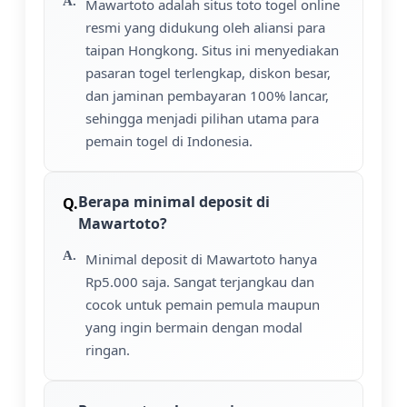
Mawartoto adalah situs toto togel online
resmi yang didukung oleh aliansi para
taipan Hongkong. Situs ini menyediakan
pasaran togel terlengkap, diskon besar,
dan jaminan pembayaran 100% lancar,
sehingga menjadi pilihan utama para
pemain togel di Indonesia.
Berapa minimal deposit di
Mawartoto?
Minimal deposit di Mawartoto hanya
Rp5.000 saja. Sangat terjangkau dan
cocok untuk pemain pemula maupun
yang ingin bermain dengan modal
ringan.