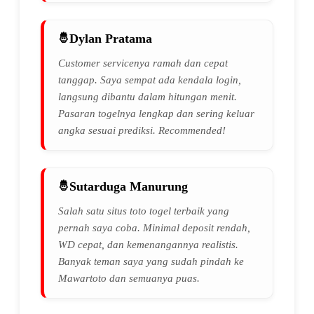
Dylan Pratama
Customer servicenya ramah dan cepat
tanggap. Saya sempat ada kendala login,
langsung dibantu dalam hitungan menit.
Pasaran togelnya lengkap dan sering keluar
angka sesuai prediksi. Recommended!
Sutarduga Manurung
Salah satu situs toto togel terbaik yang
pernah saya coba. Minimal deposit rendah,
WD cepat, dan kemenangannya realistis.
Banyak teman saya yang sudah pindah ke
Mawartoto dan semuanya puas.