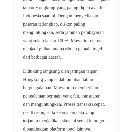
taipan Hongkong yang paling dipercaya di
Indonesia saat ini. Dengan menyediakan
pasaran terlengkap, diskon paling
menguntungkan, serta jaminan pembayaran
yang selalu lancar 100%, Mawartoto terus
menjadi pilihan utama ribuan pemain togel
dari berbagai daerah.
Didukung langsung oleh jaringan taipan
Hongkong yang sudah puluhan tahun
berpengalaman, Mawartoto memberikan
pengalaman bermain yang fair, transparan,
dan menguntungkan. Proses transaksi cepat,
result resmi, serta keamanan data yang
terjamin menjadikan situs ini semakin unggul
dibandingkan platform togel lainnya.