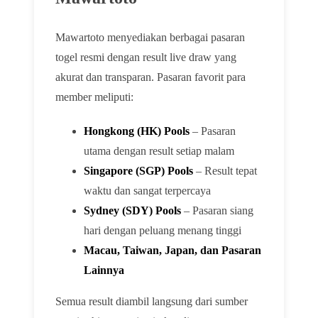
Mawartoto menyediakan berbagai pasaran
togel resmi dengan result live draw yang
akurat dan transparan. Pasaran favorit para
member meliputi:
Hongkong (HK) Pools
– Pasaran
utama dengan result setiap malam
Singapore (SGP) Pools
– Result tepat
waktu dan sangat terpercaya
Sydney (SDY) Pools
– Pasaran siang
hari dengan peluang menang tinggi
Macau, Taiwan, Japan, dan Pasaran
Lainnya
Semua result diambil langsung dari sumber