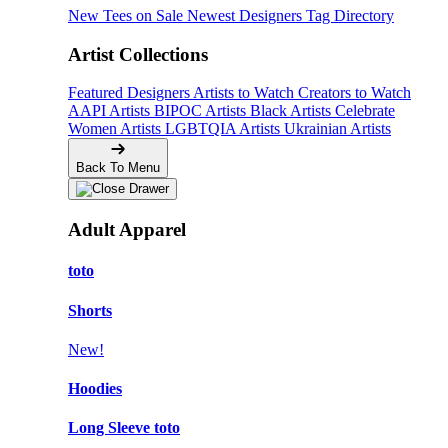
New Tees on Sale
Newest Designers
Tag Directory
Artist Collections
Featured Designers
Artists to Watch
Creators to Watch
AAPI Artists
BIPOC Artists
Black Artists
Celebrate
Women Artists
LGBTQIA Artists
Ukrainian Artists
Back To Menu
Adult Apparel
toto
Shorts
New!
Hoodies
Long Sleeve toto