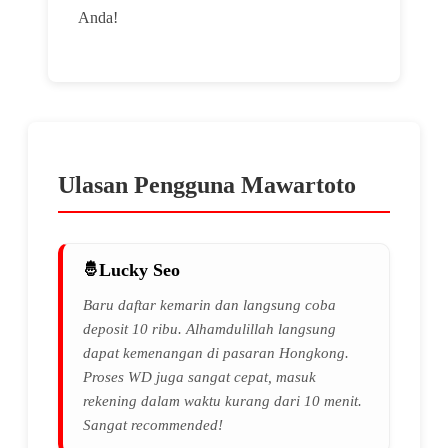
Anda!
Ulasan Pengguna Mawartoto
Lucky Seo
Baru daftar kemarin dan langsung coba
deposit 10 ribu. Alhamdulillah langsung
dapat kemenangan di pasaran Hongkong.
Proses WD juga sangat cepat, masuk
rekening dalam waktu kurang dari 10 menit.
Sangat recommended!