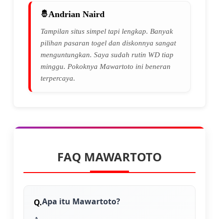
Andrian Naird
Tampilan situs simpel tapi lengkap. Banyak
pilihan pasaran togel dan diskonnya sangat
menguntungkan. Saya sudah rutin WD tiap
minggu. Pokoknya Mawartoto ini beneran
terpercaya.
FAQ MAWARTOTO
Apa itu Mawartoto?