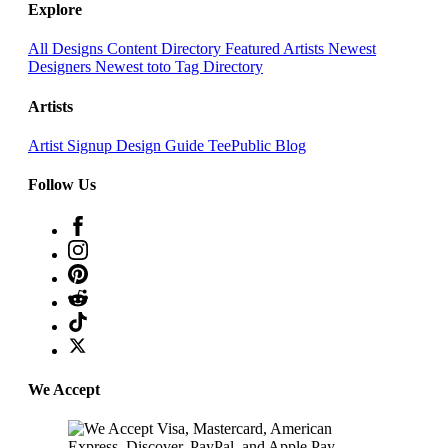
Explore
All Designs
Content Directory
Featured Artists
Newest
Designers
Newest toto
Tag Directory
Artists
Artist Signup
Design Guide
TeePublic Blog
Follow Us
We Accept