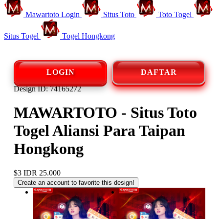
Mawartoto Login
Situs Toto
Toto Togel
Situs Togel
Togel Hongkong
LOGIN
DAFTAR
Design ID: 74165272
MAWARTOTO - Situs Toto
Togel Aliansi Para Taipan
Hongkong
$3
IDR 25.000
Create an account to favorite this design!