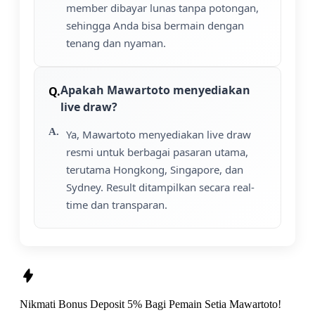
member dibayar lunas tanpa potongan,
sehingga Anda bisa bermain dengan
tenang dan nyaman.
Apakah Mawartoto menyediakan
live draw?
Ya, Mawartoto menyediakan live draw
resmi untuk berbagai pasaran utama,
terutama Hongkong, Singapore, dan
Sydney. Result ditampilkan secara real-
time dan transparan.
Nikmati
Bonus Deposit 5%
Bagi Pemain Setia
Mawartoto!