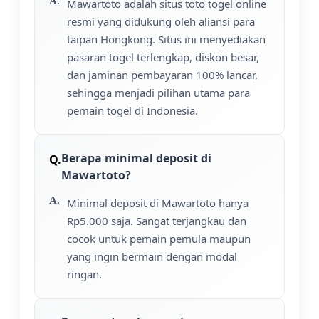
Mawartoto adalah situs toto togel online
resmi yang didukung oleh aliansi para
taipan Hongkong. Situs ini menyediakan
pasaran togel terlengkap, diskon besar,
dan jaminan pembayaran 100% lancar,
sehingga menjadi pilihan utama para
pemain togel di Indonesia.
Berapa minimal deposit di
Mawartoto?
Minimal deposit di Mawartoto hanya
Rp5.000 saja. Sangat terjangkau dan
cocok untuk pemain pemula maupun
yang ingin bermain dengan modal
ringan.