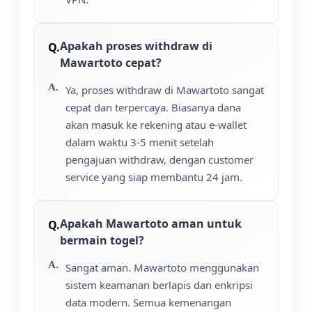
Apakah proses withdraw di
Mawartoto cepat?
Ya, proses withdraw di Mawartoto sangat
cepat dan terpercaya. Biasanya dana
akan masuk ke rekening atau e-wallet
dalam waktu 3-5 menit setelah
pengajuan withdraw, dengan customer
service yang siap membantu 24 jam.
Apakah Mawartoto aman untuk
bermain togel?
Sangat aman. Mawartoto menggunakan
sistem keamanan berlapis dan enkripsi
data modern. Semua kemenangan