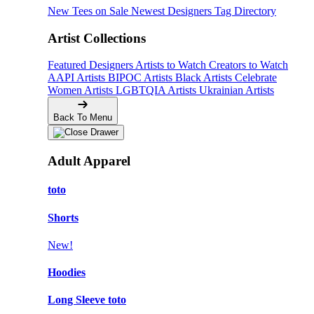
New Tees on Sale
Newest Designers
Tag Directory
Artist Collections
Featured Designers
Artists to Watch
Creators to Watch
AAPI Artists
BIPOC Artists
Black Artists
Celebrate
Women Artists
LGBTQIA Artists
Ukrainian Artists
Back To Menu
Adult Apparel
toto
Shorts
New!
Hoodies
Long Sleeve toto