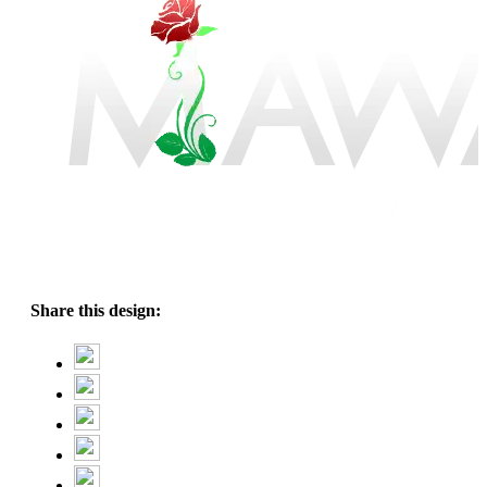
Share this design: