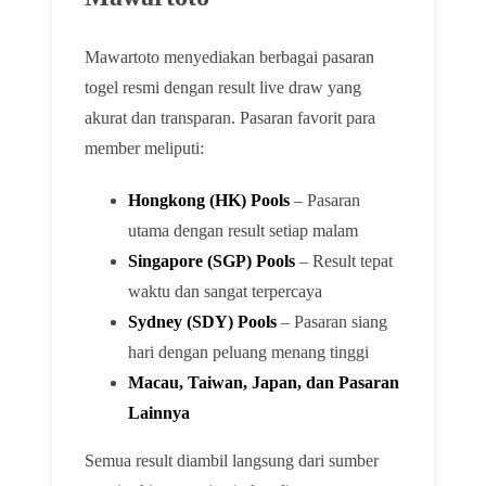
Mawartoto menyediakan berbagai pasaran
togel resmi dengan result live draw yang
akurat dan transparan. Pasaran favorit para
member meliputi:
Hongkong (HK) Pools
– Pasaran
utama dengan result setiap malam
Singapore (SGP) Pools
– Result tepat
waktu dan sangat terpercaya
Sydney (SDY) Pools
– Pasaran siang
hari dengan peluang menang tinggi
Macau, Taiwan, Japan, dan Pasaran
Lainnya
Semua result diambil langsung dari sumber