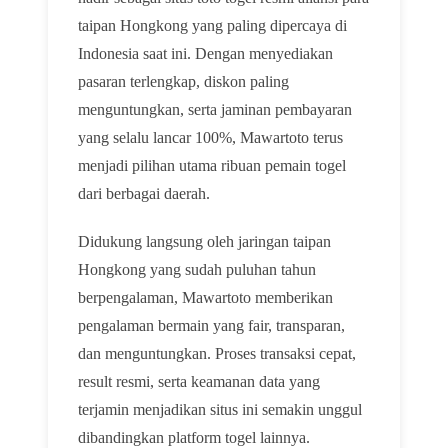
taipan Hongkong yang paling dipercaya di
Indonesia saat ini. Dengan menyediakan
pasaran terlengkap, diskon paling
menguntungkan, serta jaminan pembayaran
yang selalu lancar 100%, Mawartoto terus
menjadi pilihan utama ribuan pemain togel
dari berbagai daerah.
Didukung langsung oleh jaringan taipan
Hongkong yang sudah puluhan tahun
berpengalaman, Mawartoto memberikan
pengalaman bermain yang fair, transparan,
dan menguntungkan. Proses transaksi cepat,
result resmi, serta keamanan data yang
terjamin menjadikan situs ini semakin unggul
dibandingkan platform togel lainnya.