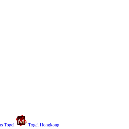
us Togel
Togel Hongkong