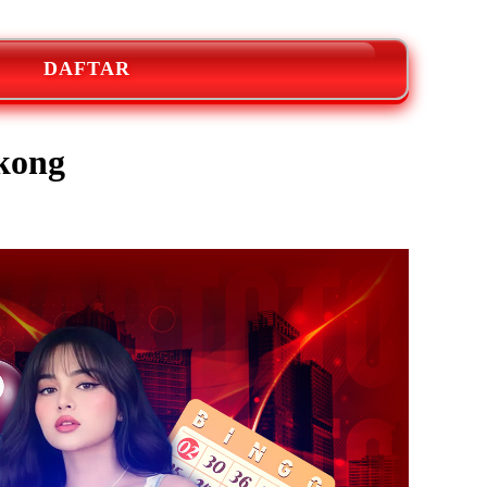
DAFTAR
kong