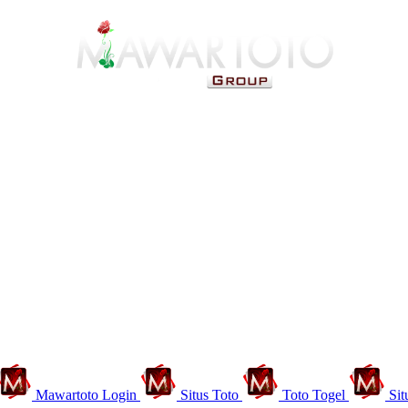
Mawartoto Login
Situs Toto
Toto Togel
Sit