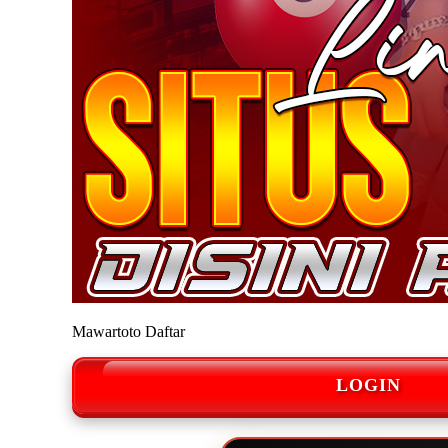
Mawartoto Daftar
LOGIN