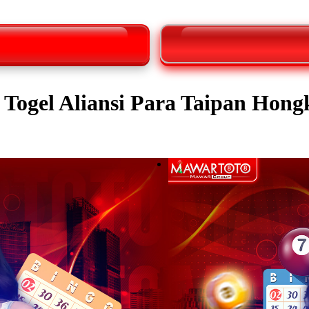
ogel Aliansi Para Taipan Hong