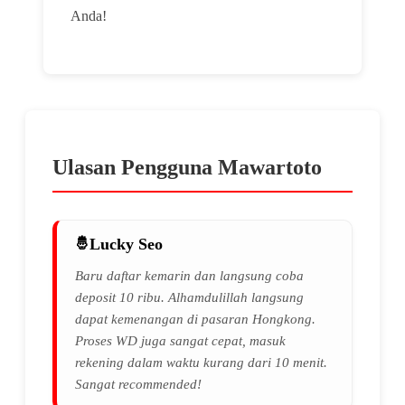
Anda!
Ulasan Pengguna Mawartoto
Lucky Seo
Baru daftar kemarin dan langsung coba
deposit 10 ribu. Alhamdulillah langsung
dapat kemenangan di pasaran Hongkong.
Proses WD juga sangat cepat, masuk
rekening dalam waktu kurang dari 10 menit.
Sangat recommended!