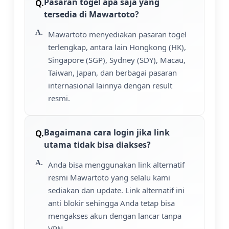
Pasaran togel apa saja yang
tersedia di Mawartoto?
Mawartoto menyediakan pasaran togel
terlengkap, antara lain Hongkong (HK),
Singapore (SGP), Sydney (SDY), Macau,
Taiwan, Japan, dan berbagai pasaran
internasional lainnya dengan result
resmi.
Bagaimana cara login jika link
utama tidak bisa diakses?
Anda bisa menggunakan link alternatif
resmi Mawartoto yang selalu kami
sediakan dan update. Link alternatif ini
anti blokir sehingga Anda tetap bisa
mengakses akun dengan lancar tanpa
VPN.