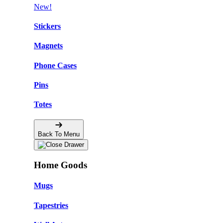
New!
Stickers
Magnets
Phone Cases
Pins
Totes
Back To Menu
Home Goods
Mugs
Tapestries