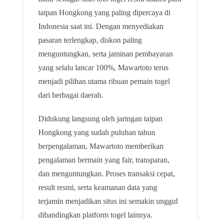
taipan Hongkong yang paling dipercaya di
Indonesia saat ini. Dengan menyediakan
pasaran terlengkap, diskon paling
menguntungkan, serta jaminan pembayaran
yang selalu lancar 100%, Mawartoto terus
menjadi pilihan utama ribuan pemain togel
dari berbagai daerah.
Didukung langsung oleh jaringan taipan
Hongkong yang sudah puluhan tahun
berpengalaman, Mawartoto memberikan
pengalaman bermain yang fair, transparan,
dan menguntungkan. Proses transaksi cepat,
result resmi, serta keamanan data yang
terjamin menjadikan situs ini semakin unggul
dibandingkan platform togel lainnya.