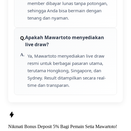
member dibayar lunas tanpa potongan,
sehingga Anda bisa bermain dengan
tenang dan nyaman.
Apakah Mawartoto menyediakan
live draw?
Ya, Mawartoto menyediakan live draw
resmi untuk berbagai pasaran utama,
terutama Hongkong, Singapore, dan
Sydney. Result ditampilkan secara real-
time dan transparan.
Nikmati
Bonus Deposit 5%
Bagi Pemain Setia
Mawartoto!