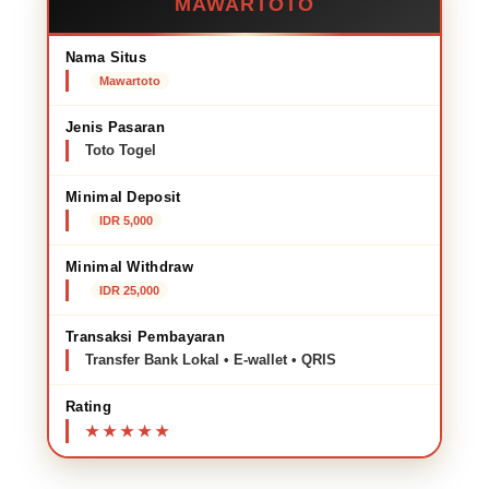
MAWARTOTO
Nama Situs
Mawartoto
Jenis Pasaran
Toto Togel
Minimal Deposit
IDR 5,000
Minimal Withdraw
IDR 25,000
Transaksi Pembayaran
Transfer Bank Lokal • E-wallet • QRIS
Rating