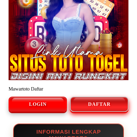
Mawartoto Daftar
LOGIN
DAFTAR
INFORMASI LENGKAP