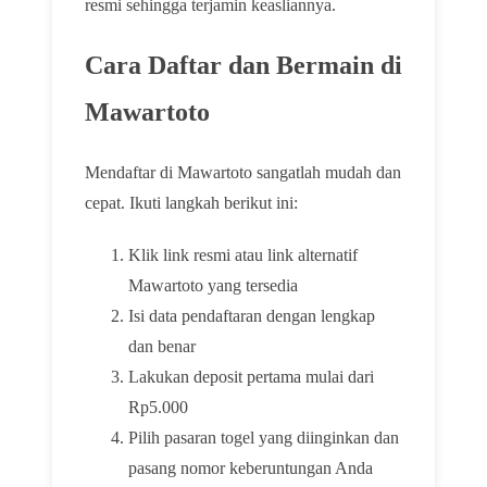
resmi sehingga terjamin keasliannya.
Cara Daftar dan Bermain di
Mawartoto
Mendaftar di Mawartoto sangatlah mudah dan
cepat. Ikuti langkah berikut ini:
Klik link resmi atau link alternatif
Mawartoto yang tersedia
Isi data pendaftaran dengan lengkap
dan benar
Lakukan deposit pertama mulai dari
Rp5.000
Pilih pasaran togel yang diinginkan dan
pasang nomor keberuntungan Anda