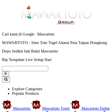
Cari kami di Google : Mawartoto
MAWARTOTO - Situs Toto Togel Aliansi Para Taipan Hongkong
Depo Sedikit Jadi Bukit Mawartoto
Rtp Terupdate Live Setiap Hari
Explore Categories
Popular Products
Mawartoto
Mawartoto Togel
Mawartoto Daftar