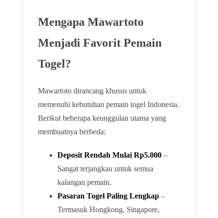
Mengapa Mawartoto
Menjadi Favorit Pemain
Togel?
Mawartoto dirancang khusus untuk
memenuhi kebutuhan pemain togel Indonesia.
Berikut beberapa keunggulan utama yang
membuatnya berbeda:
Deposit Rendah Mulai Rp5.000
–
Sangat terjangkau untuk semua
kalangan pemain.
Pasaran Togel Paling Lengkap
–
Termasuk Hongkong, Singapore,