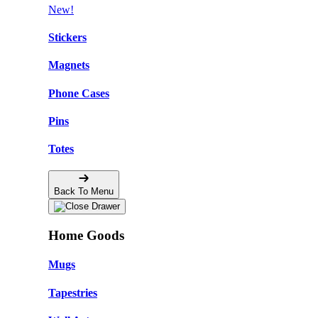
New!
Stickers
Magnets
Phone Cases
Pins
Totes
Back To Menu
Home Goods
Mugs
Tapestries