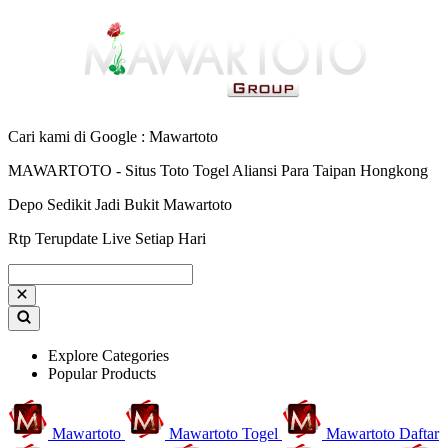
Cari kami di Google : Mawartoto
MAWARTOTO - Situs Toto Togel Aliansi Para Taipan Hongkong
Depo Sedikit Jadi Bukit Mawartoto
Rtp Terupdate Live Setiap Hari
Explore Categories
Popular Products
Mawartoto
Mawartoto Togel
Mawartoto Daftar