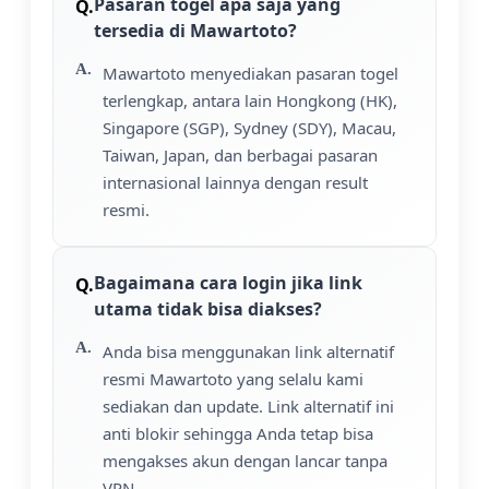
Pasaran togel apa saja yang
tersedia di Mawartoto?
Mawartoto menyediakan pasaran togel
terlengkap, antara lain Hongkong (HK),
Singapore (SGP), Sydney (SDY), Macau,
Taiwan, Japan, dan berbagai pasaran
internasional lainnya dengan result
resmi.
Bagaimana cara login jika link
utama tidak bisa diakses?
Anda bisa menggunakan link alternatif
resmi Mawartoto yang selalu kami
sediakan dan update. Link alternatif ini
anti blokir sehingga Anda tetap bisa
mengakses akun dengan lancar tanpa
VPN.