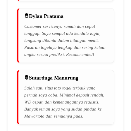
Dylan Pratama
Customer servicenya ramah dan cepat
tanggap. Saya sempat ada kendala login,
langsung dibantu dalam hitungan menit.
Pasaran togelnya lengkap dan sering keluar
angka sesuai prediksi. Recommended!
Sutarduga Manurung
Salah satu situs toto togel terbaik yang
pernah saya coba. Minimal deposit rendah,
WD cepat, dan kemenangannya realistis.
Banyak teman saya yang sudah pindah ke
Mawartoto dan semuanya puas.