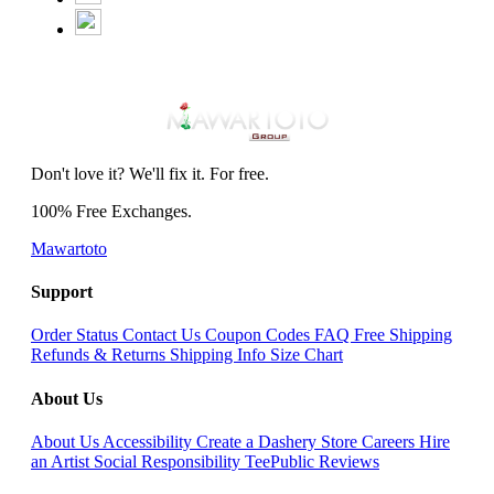
Don't love it? We'll fix it. For free.
100% Free Exchanges.
Mawartoto
Support
Order Status
Contact Us
Coupon Codes
FAQ
Free Shipping
Refunds & Returns
Shipping Info
Size Chart
About Us
About Us
Accessibility
Create a Dashery Store
Careers
Hire
an Artist
Social Responsibility
TeePublic Reviews