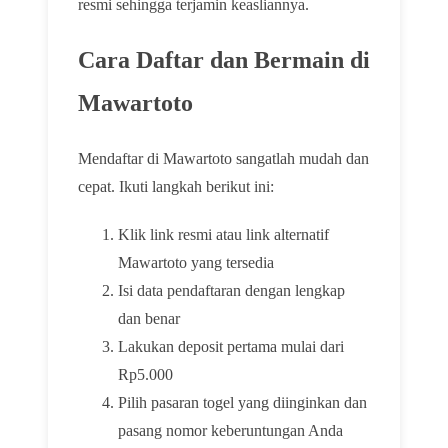
resmi sehingga terjamin keasliannya.
Cara Daftar dan Bermain di
Mawartoto
Mendaftar di Mawartoto sangatlah mudah dan
cepat. Ikuti langkah berikut ini:
Klik link resmi atau link alternatif
Mawartoto yang tersedia
Isi data pendaftaran dengan lengkap
dan benar
Lakukan deposit pertama mulai dari
Rp5.000
Pilih pasaran togel yang diinginkan dan
pasang nomor keberuntungan Anda