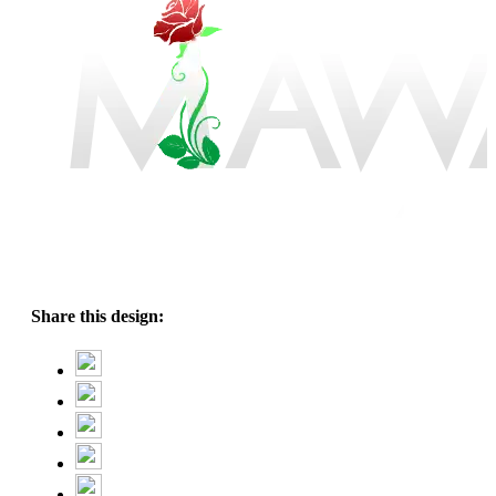
Share this design: