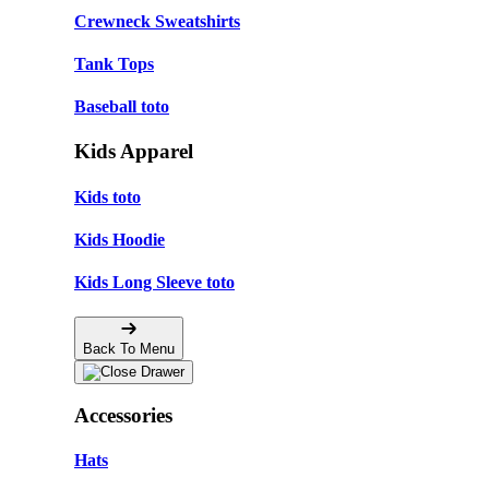
Crewneck Sweatshirts
Tank Tops
Baseball toto
Kids Apparel
Kids toto
Kids Hoodie
Kids Long Sleeve toto
Back To Menu
Accessories
Hats