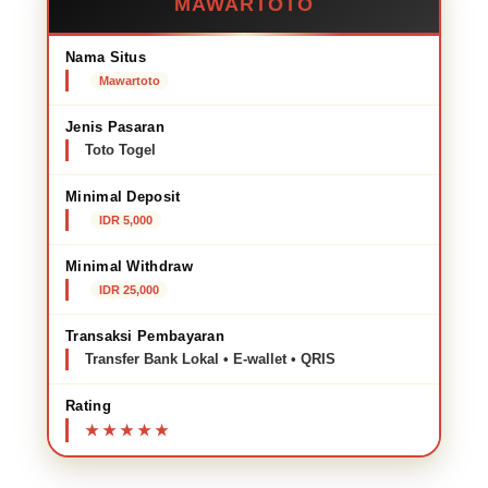
MAWARTOTO
Nama Situs
Mawartoto
Jenis Pasaran
Toto Togel
Minimal Deposit
IDR 5,000
Minimal Withdraw
IDR 25,000
Transaksi Pembayaran
Transfer Bank Lokal • E-wallet • QRIS
Rating