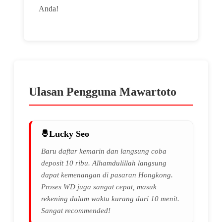
Anda!
Ulasan Pengguna Mawartoto
Lucky Seo
Baru daftar kemarin dan langsung coba
deposit 10 ribu. Alhamdulillah langsung
dapat kemenangan di pasaran Hongkong.
Proses WD juga sangat cepat, masuk
rekening dalam waktu kurang dari 10 menit.
Sangat recommended!