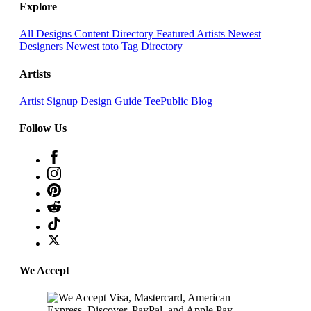
Explore
All Designs
Content Directory
Featured Artists
Newest
Designers
Newest toto
Tag Directory
Artists
Artist Signup
Design Guide
TeePublic Blog
Follow Us
We Accept