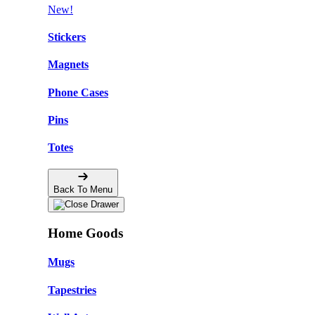
New!
Stickers
Magnets
Phone Cases
Pins
Totes
Back To Menu
Home Goods
Mugs
Tapestries