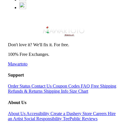
Don't love it? We'll fix it. For free.
100% Free Exchanges.
Mawartoto
Support
Order Status
Contact Us
Coupon Codes
FAQ
Free Shipping
Refunds & Returns
Shipping Info
Size Chart
About Us
About Us
Accessibility
Create a Dashery Store
Careers
Hire
an Artist
Social Responsibility
TeePublic Reviews