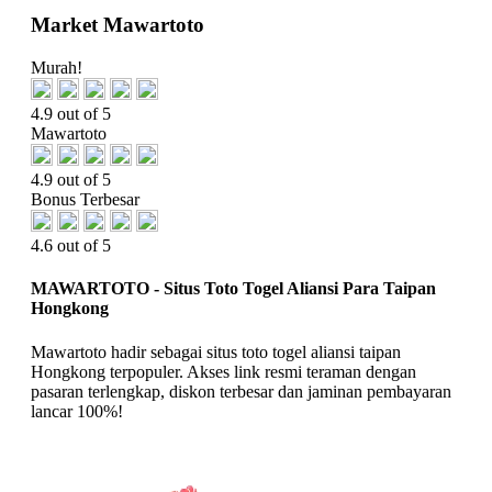
Market Mawartoto
Murah!
4.9 out of 5
Mawartoto
4.9 out of 5
Bonus Terbesar
4.6 out of 5
MAWARTOTO - Situs Toto Togel Aliansi Para Taipan
Hongkong
Mawartoto hadir sebagai situs toto togel aliansi taipan
Hongkong terpopuler. Akses link resmi teraman dengan
pasaran terlengkap, diskon terbesar dan jaminan pembayaran
lancar 100%!