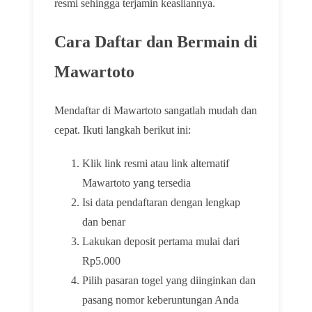
resmi sehingga terjamin keasliannya.
Cara Daftar dan Bermain di
Mawartoto
Mendaftar di Mawartoto sangatlah mudah dan
cepat. Ikuti langkah berikut ini:
Klik link resmi atau link alternatif
Mawartoto yang tersedia
Isi data pendaftaran dengan lengkap
dan benar
Lakukan deposit pertama mulai dari
Rp5.000
Pilih pasaran togel yang diinginkan dan
pasang nomor keberuntungan Anda