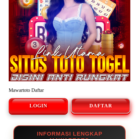
Mawartoto Daftar
LOGIN
DAFTAR
INFORMASI LENGKAP