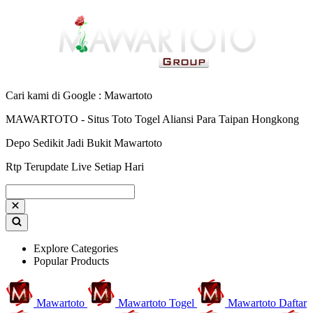
Cari kami di Google : Mawartoto
MAWARTOTO - Situs Toto Togel Aliansi Para Taipan Hongkong
Depo Sedikit Jadi Bukit Mawartoto
Rtp Terupdate Live Setiap Hari
Explore Categories
Popular Products
Mawartoto
Mawartoto Togel
Mawartoto Daftar