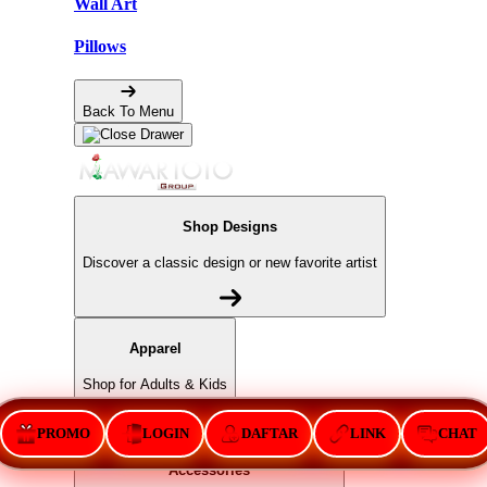
Wall Art
Pillows
Back To Menu
Shop Designs
Discover a classic design or new favorite artist
Apparel
Shop for Adults & Kids
PROMO
LOGIN
DAFTAR
LINK
CHAT
Accessories