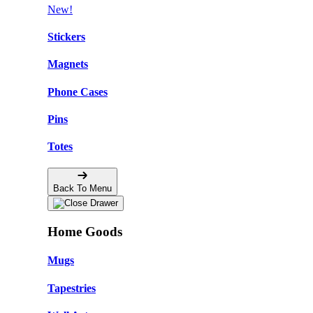
New!
Stickers
Magnets
Phone Cases
Pins
Totes
Back To Menu
Home Goods
Mugs
Tapestries