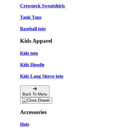
Crewneck Sweatshirts
Tank Tops
Baseball toto
Kids Apparel
Kids toto
Kids Hoodie
Kids Long Sleeve toto
Back To Menu
Accessories
Hats