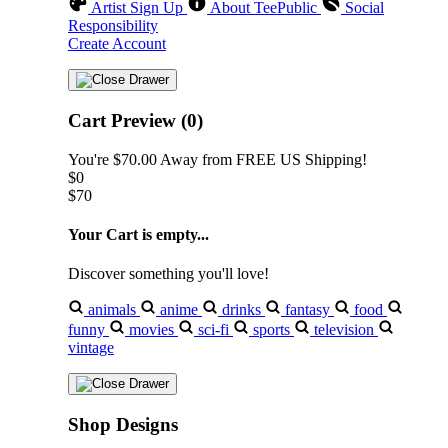
Artist Sign Up
About TeePublic
Social
Responsibility
Create Account
Cart Preview (0)
You're
$70.00
Away from
FREE US Shipping!
$0
$70
Your Cart is empty...
Discover something you'll love!
animals
anime
drinks
fantasy
food
funny
movies
sci-fi
sports
television
vintage
Shop Designs