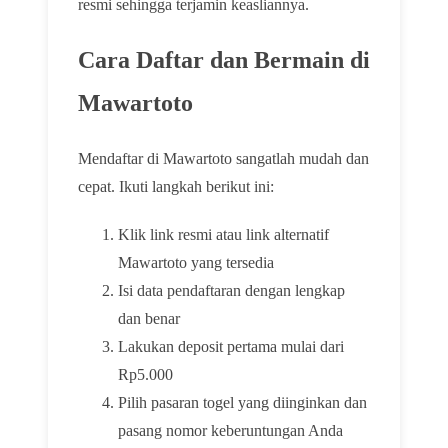
resmi sehingga terjamin keasliannya.
Cara Daftar dan Bermain di
Mawartoto
Mendaftar di Mawartoto sangatlah mudah dan
cepat. Ikuti langkah berikut ini:
Klik link resmi atau link alternatif
Mawartoto yang tersedia
Isi data pendaftaran dengan lengkap
dan benar
Lakukan deposit pertama mulai dari
Rp5.000
Pilih pasaran togel yang diinginkan dan
pasang nomor keberuntungan Anda