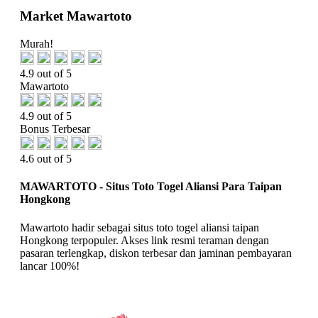
Market Mawartoto
Murah!
4.9 out of 5
Mawartoto
4.9 out of 5
Bonus Terbesar
4.6 out of 5
MAWARTOTO - Situs Toto Togel Aliansi Para Taipan
Hongkong
Mawartoto hadir sebagai situs toto togel aliansi taipan
Hongkong terpopuler. Akses link resmi teraman dengan
pasaran terlengkap, diskon terbesar dan jaminan pembayaran
lancar 100%!