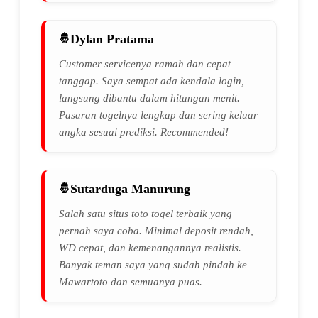
Dylan Pratama
Customer servicenya ramah dan cepat
tanggap. Saya sempat ada kendala login,
langsung dibantu dalam hitungan menit.
Pasaran togelnya lengkap dan sering keluar
angka sesuai prediksi. Recommended!
Sutarduga Manurung
Salah satu situs toto togel terbaik yang
pernah saya coba. Minimal deposit rendah,
WD cepat, dan kemenangannya realistis.
Banyak teman saya yang sudah pindah ke
Mawartoto dan semuanya puas.