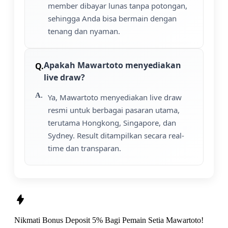
member dibayar lunas tanpa potongan,
sehingga Anda bisa bermain dengan
tenang dan nyaman.
Apakah Mawartoto menyediakan
live draw?
Ya, Mawartoto menyediakan live draw
resmi untuk berbagai pasaran utama,
terutama Hongkong, Singapore, dan
Sydney. Result ditampilkan secara real-
time dan transparan.
Nikmati
Bonus Deposit 5%
Bagi Pemain Setia
Mawartoto!