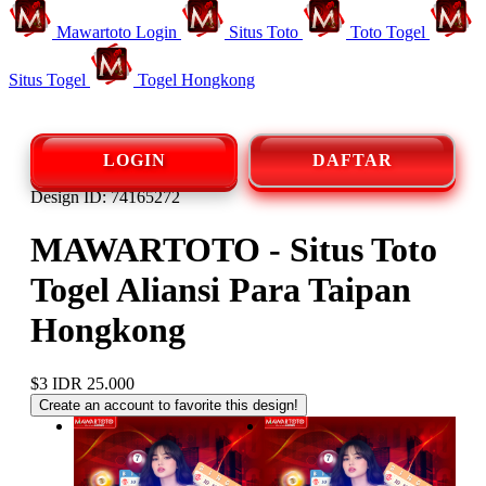
Mawartoto Login
Situs Toto
Toto Togel
Situs Togel
Togel Hongkong
LOGIN
DAFTAR
Design ID: 74165272
MAWARTOTO - Situs Toto
Togel Aliansi Para Taipan
Hongkong
$3
IDR 25.000
Create an account to favorite this design!