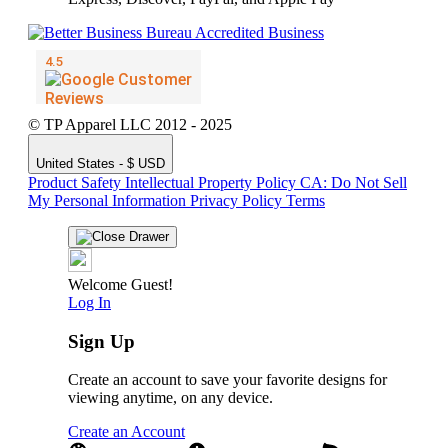
© TP Apparel LLC 2012 - 2025
United States - $ USD
Product Safety
Intellectual Property Policy
CA: Do Not Sell
My Personal Information
Privacy Policy
Terms
Welcome Guest!
Log In
Sign Up
Create an account to save your favorite designs for
viewing anytime, on any device.
Create an Account