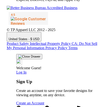
© TP Apparel LLC 2012 - 2025
United States - $ USD
Product Safety
Intellectual Property Policy
CA: Do Not Sell
My Personal Information
Privacy Policy
Terms
Welcome Guest!
Log In
Sign Up
Create an account to save your favorite designs for
viewing anytime, on any device.
Create an Account