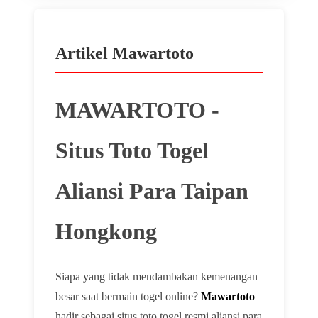
Artikel Mawartoto
MAWARTOTO -
Situs Toto Togel
Aliansi Para Taipan
Hongkong
Siapa yang tidak mendambakan kemenangan
besar saat bermain togel online?
Mawartoto
hadir sebagai situs toto togel resmi aliansi para