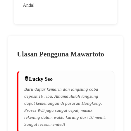
Anda!
Ulasan Pengguna Mawartoto
Lucky Seo
Baru daftar kemarin dan langsung coba
deposit 10 ribu. Alhamdulillah langsung
dapat kemenangan di pasaran Hongkong.
Proses WD juga sangat cepat, masuk
rekening dalam waktu kurang dari 10 menit.
Sangat recommended!