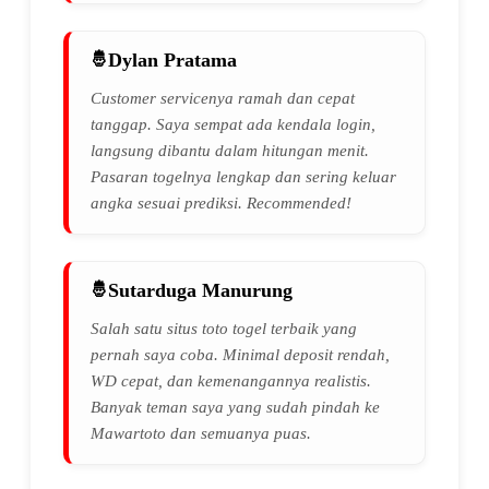
Dylan Pratama
Customer servicenya ramah dan cepat
tanggap. Saya sempat ada kendala login,
langsung dibantu dalam hitungan menit.
Pasaran togelnya lengkap dan sering keluar
angka sesuai prediksi. Recommended!
Sutarduga Manurung
Salah satu situs toto togel terbaik yang
pernah saya coba. Minimal deposit rendah,
WD cepat, dan kemenangannya realistis.
Banyak teman saya yang sudah pindah ke
Mawartoto dan semuanya puas.