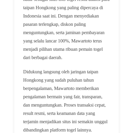
taipan Hongkong yang paling dipercaya di
Indonesia saat ini. Dengan menyediakan
pasaran terlengkap, diskon paling
menguntungkan, serta jaminan pembayaran
yang selalu lancar 100%, Mawartoto terus
menjadi pilihan utama ribuan pemain togel
dari berbagai daerah.
Didukung langsung oleh jaringan taipan
Hongkong yang sudah puluhan tahun
berpengalaman, Mawartoto memberikan
pengalaman bermain yang fair, transparan,
dan menguntungkan. Proses transaksi cepat,
result resmi, serta keamanan data yang
terjamin menjadikan situs ini semakin unggul
dibandingkan platform togel lainnya.