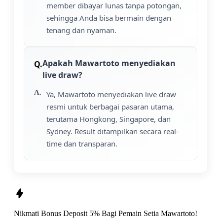
member dibayar lunas tanpa potongan,
sehingga Anda bisa bermain dengan
tenang dan nyaman.
Apakah Mawartoto menyediakan
live draw?
Ya, Mawartoto menyediakan live draw
resmi untuk berbagai pasaran utama,
terutama Hongkong, Singapore, dan
Sydney. Result ditampilkan secara real-
time dan transparan.
Nikmati
Bonus Deposit 5%
Bagi Pemain Setia
Mawartoto!