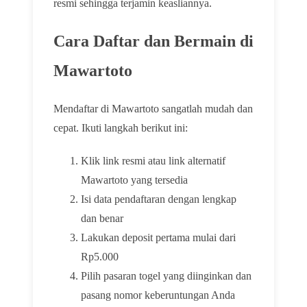
resmi sehingga terjamin keasliannya.
Cara Daftar dan Bermain di
Mawartoto
Mendaftar di Mawartoto sangatlah mudah dan
cepat. Ikuti langkah berikut ini:
Klik link resmi atau link alternatif
Mawartoto yang tersedia
Isi data pendaftaran dengan lengkap
dan benar
Lakukan deposit pertama mulai dari
Rp5.000
Pilih pasaran togel yang diinginkan dan
pasang nomor keberuntungan Anda