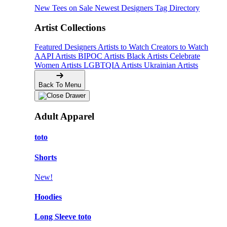
New Tees on Sale
Newest Designers
Tag Directory
Artist Collections
Featured Designers
Artists to Watch
Creators to Watch
AAPI Artists
BIPOC Artists
Black Artists
Celebrate
Women Artists
LGBTQIA Artists
Ukrainian Artists
Back To Menu
Adult Apparel
toto
Shorts
New!
Hoodies
Long Sleeve toto