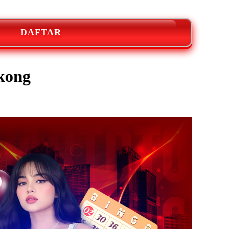
DAFTAR
kong