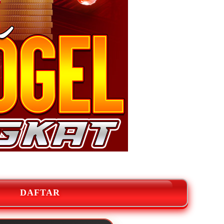
DAFTAR