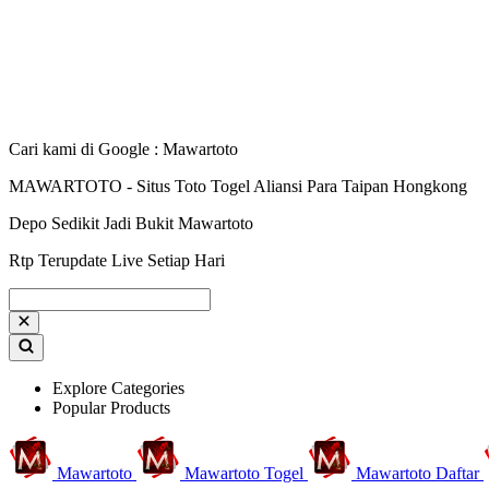
Cari kami di Google : Mawartoto
MAWARTOTO - Situs Toto Togel Aliansi Para Taipan Hongkong
Depo Sedikit Jadi Bukit Mawartoto
Rtp Terupdate Live Setiap Hari
Explore Categories
Popular Products
Mawartoto
Mawartoto Togel
Mawartoto Daftar