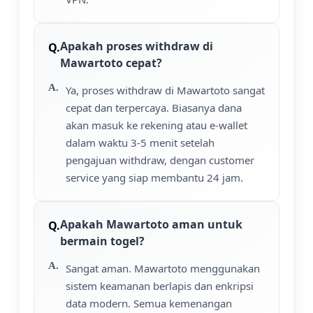
Apakah proses withdraw di
Mawartoto cepat?
Ya, proses withdraw di Mawartoto sangat
cepat dan terpercaya. Biasanya dana
akan masuk ke rekening atau e-wallet
dalam waktu 3-5 menit setelah
pengajuan withdraw, dengan customer
service yang siap membantu 24 jam.
Apakah Mawartoto aman untuk
bermain togel?
Sangat aman. Mawartoto menggunakan
sistem keamanan berlapis dan enkripsi
data modern. Semua kemenangan