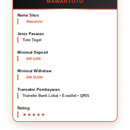
MAWARTOTO
Nama Situs
Mawartoto
Jenis Pasaran
Toto Togel
Minimal Deposit
IDR 5,000
Minimal Withdraw
IDR 25,000
Transaksi Pembayaran
Transfer Bank Lokal • E-wallet • QRIS
Rating