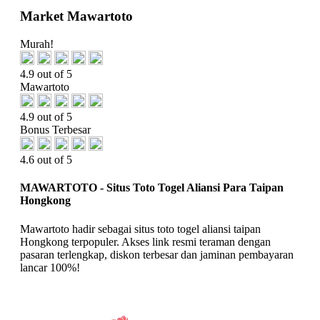
Market Mawartoto
Murah!
4.9 out of 5
Mawartoto
4.9 out of 5
Bonus Terbesar
4.6 out of 5
MAWARTOTO - Situs Toto Togel Aliansi Para Taipan
Hongkong
Mawartoto hadir sebagai situs toto togel aliansi taipan
Hongkong terpopuler. Akses link resmi teraman dengan
pasaran terlengkap, diskon terbesar dan jaminan pembayaran
lancar 100%!