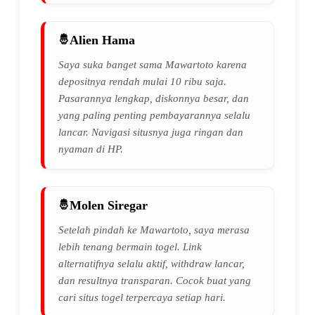
Alien Hama
Saya suka banget sama Mawartoto karena
depositnya rendah mulai 10 ribu saja.
Pasarannya lengkap, diskonnya besar, dan
yang paling penting pembayarannya selalu
lancar. Navigasi situsnya juga ringan dan
nyaman di HP.
Molen Siregar
Setelah pindah ke Mawartoto, saya merasa
lebih tenang bermain togel. Link
alternatifnya selalu aktif, withdraw lancar,
dan resultnya transparan. Cocok buat yang
cari situs togel terpercaya setiap hari.