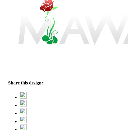
Share this design: