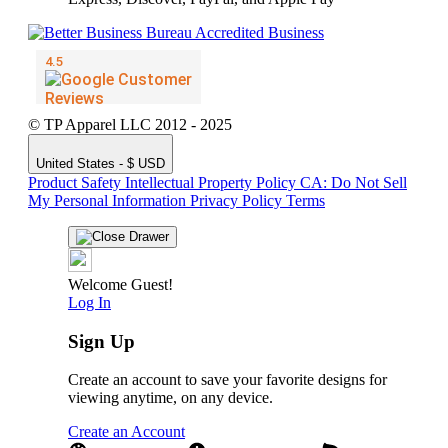
© TP Apparel LLC 2012 - 2025
United States - $ USD
Product Safety
Intellectual Property Policy
CA: Do Not Sell
My Personal Information
Privacy Policy
Terms
Welcome Guest!
Log In
Sign Up
Create an account to save your favorite designs for
viewing anytime, on any device.
Create an Account