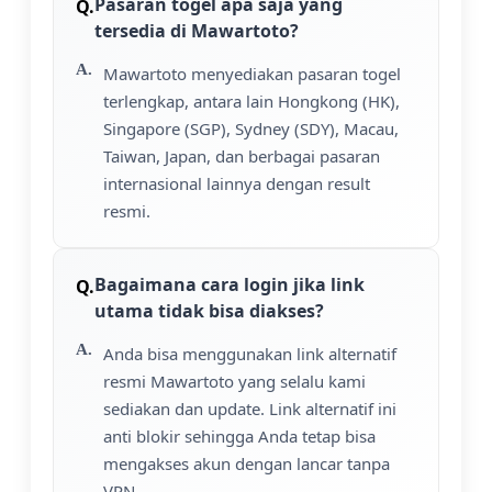
Pasaran togel apa saja yang
tersedia di Mawartoto?
Mawartoto menyediakan pasaran togel
terlengkap, antara lain Hongkong (HK),
Singapore (SGP), Sydney (SDY), Macau,
Taiwan, Japan, dan berbagai pasaran
internasional lainnya dengan result
resmi.
Bagaimana cara login jika link
utama tidak bisa diakses?
Anda bisa menggunakan link alternatif
resmi Mawartoto yang selalu kami
sediakan dan update. Link alternatif ini
anti blokir sehingga Anda tetap bisa
mengakses akun dengan lancar tanpa
VPN.