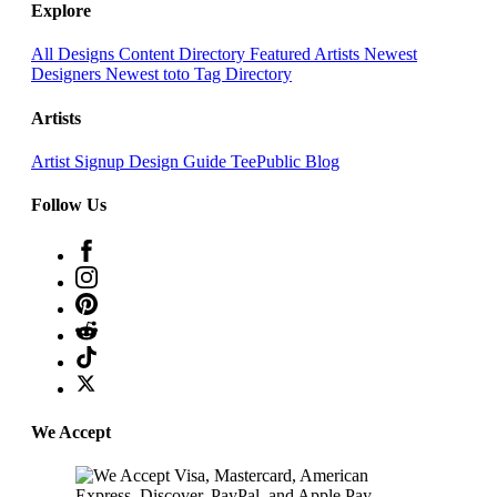
Explore
All Designs
Content Directory
Featured Artists
Newest
Designers
Newest toto
Tag Directory
Artists
Artist Signup
Design Guide
TeePublic Blog
Follow Us
We Accept