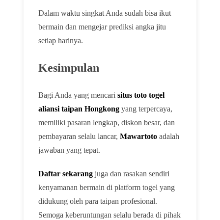
Dalam waktu singkat Anda sudah bisa ikut
bermain dan mengejar prediksi angka jitu
setiap harinya.
Kesimpulan
Bagi Anda yang mencari
situs toto togel
aliansi taipan Hongkong
yang terpercaya,
memiliki pasaran lengkap, diskon besar, dan
pembayaran selalu lancar,
Mawartoto
adalah
jawaban yang tepat.
Daftar sekarang
juga dan rasakan sendiri
kenyamanan bermain di platform togel yang
didukung oleh para taipan profesional.
Semoga keberuntungan selalu berada di pihak