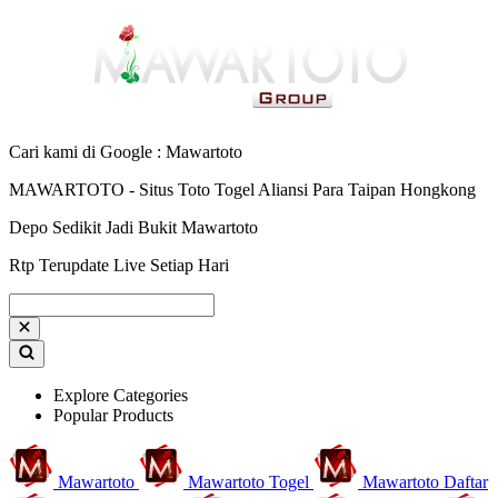
Cari kami di Google : Mawartoto
MAWARTOTO - Situs Toto Togel Aliansi Para Taipan Hongkong
Depo Sedikit Jadi Bukit Mawartoto
Rtp Terupdate Live Setiap Hari
Explore Categories
Popular Products
Mawartoto
Mawartoto Togel
Mawartoto Daftar