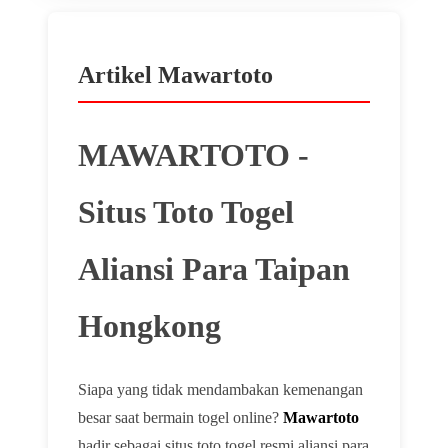
Artikel Mawartoto
MAWARTOTO -
Situs Toto Togel
Aliansi Para Taipan
Hongkong
Siapa yang tidak mendambakan kemenangan
besar saat bermain togel online?
Mawartoto
hadir sebagai situs toto togel resmi aliansi para