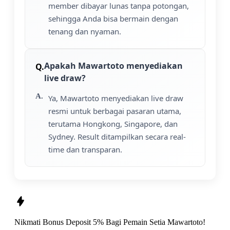
member dibayar lunas tanpa potongan,
sehingga Anda bisa bermain dengan
tenang dan nyaman.
Apakah Mawartoto menyediakan
live draw?
Ya, Mawartoto menyediakan live draw
resmi untuk berbagai pasaran utama,
terutama Hongkong, Singapore, dan
Sydney. Result ditampilkan secara real-
time dan transparan.
Nikmati
Bonus Deposit 5%
Bagi Pemain Setia
Mawartoto!