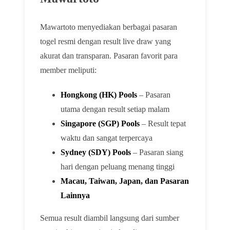
Mawartoto menyediakan berbagai pasaran
togel resmi dengan result live draw yang
akurat dan transparan. Pasaran favorit para
member meliputi:
Hongkong (HK) Pools
– Pasaran
utama dengan result setiap malam
Singapore (SGP) Pools
– Result tepat
waktu dan sangat terpercaya
Sydney (SDY) Pools
– Pasaran siang
hari dengan peluang menang tinggi
Macau, Taiwan, Japan, dan Pasaran
Lainnya
Semua result diambil langsung dari sumber