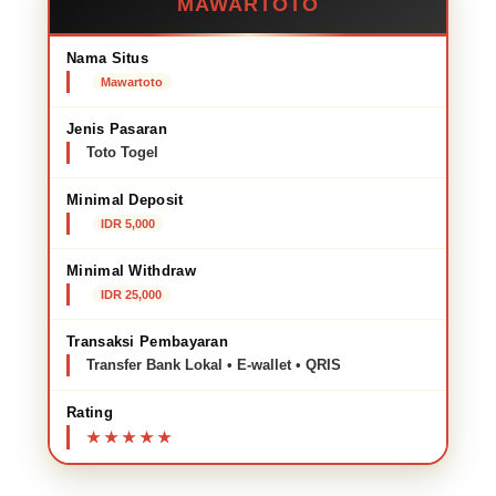
MAWARTOTO
Nama Situs
Mawartoto
Jenis Pasaran
Toto Togel
Minimal Deposit
IDR 5,000
Minimal Withdraw
IDR 25,000
Transaksi Pembayaran
Transfer Bank Lokal • E-wallet • QRIS
Rating