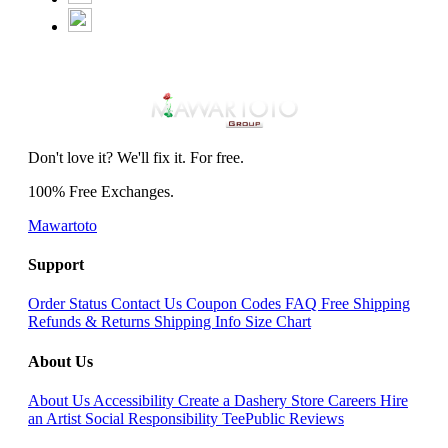
Don't love it? We'll fix it. For free.
100% Free Exchanges.
Mawartoto
Support
Order Status
Contact Us
Coupon Codes
FAQ
Free Shipping
Refunds & Returns
Shipping Info
Size Chart
About Us
About Us
Accessibility
Create a Dashery Store
Careers
Hire
an Artist
Social Responsibility
TeePublic Reviews