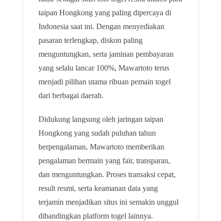
taipan Hongkong yang paling dipercaya di
Indonesia saat ini. Dengan menyediakan
pasaran terlengkap, diskon paling
menguntungkan, serta jaminan pembayaran
yang selalu lancar 100%, Mawartoto terus
menjadi pilihan utama ribuan pemain togel
dari berbagai daerah.
Didukung langsung oleh jaringan taipan
Hongkong yang sudah puluhan tahun
berpengalaman, Mawartoto memberikan
pengalaman bermain yang fair, transparan,
dan menguntungkan. Proses transaksi cepat,
result resmi, serta keamanan data yang
terjamin menjadikan situs ini semakin unggul
dibandingkan platform togel lainnya.