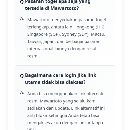
Pasaran togel apa saja yang
tersedia di Mawartoto?
Mawartoto menyediakan pasaran togel
terlengkap, antara lain Hongkong (HK),
Singapore (SGP), Sydney (SDY), Macau,
Taiwan, Japan, dan berbagai pasaran
internasional lainnya dengan result
resmi.
Bagaimana cara login jika link
utama tidak bisa diakses?
Anda bisa menggunakan link alternatif
resmi Mawartoto yang selalu kami
sediakan dan update. Link alternatif ini
anti blokir sehingga Anda tetap bisa
mengakses akun dengan lancar tanpa
VPN.