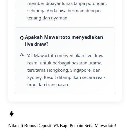
member dibayar lunas tanpa potongan,
sehingga Anda bisa bermain dengan
tenang dan nyaman.
Apakah Mawartoto menyediakan
live draw?
Ya, Mawartoto menyediakan live draw
resmi untuk berbagai pasaran utama,
terutama Hongkong, Singapore, dan
Sydney. Result ditampilkan secara real-
time dan transparan.
Nikmati
Bonus Deposit 5%
Bagi Pemain Setia
Mawartoto!