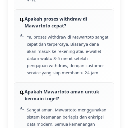
Apakah proses withdraw di
Mawartoto cepat?
Ya, proses withdraw di Mawartoto sangat
cepat dan terpercaya. Biasanya dana
akan masuk ke rekening atau e-wallet
dalam waktu 3-5 menit setelah
pengajuan withdraw, dengan customer
service yang siap membantu 24 jam.
Apakah Mawartoto aman untuk
bermain togel?
Sangat aman. Mawartoto menggunakan
sistem keamanan berlapis dan enkripsi
data modern. Semua kemenangan