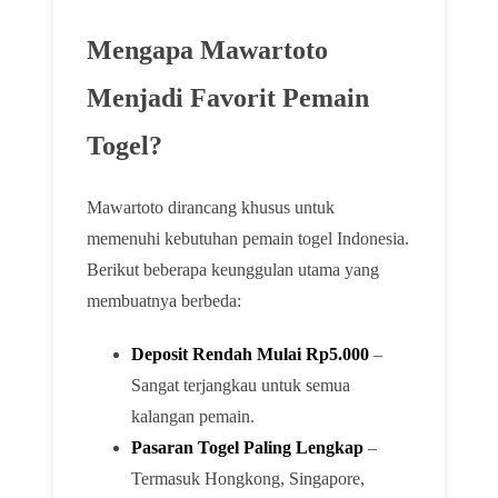
Mengapa Mawartoto
Menjadi Favorit Pemain
Togel?
Mawartoto dirancang khusus untuk
memenuhi kebutuhan pemain togel Indonesia.
Berikut beberapa keunggulan utama yang
membuatnya berbeda:
Deposit Rendah Mulai Rp5.000
–
Sangat terjangkau untuk semua
kalangan pemain.
Pasaran Togel Paling Lengkap
–
Termasuk Hongkong, Singapore,