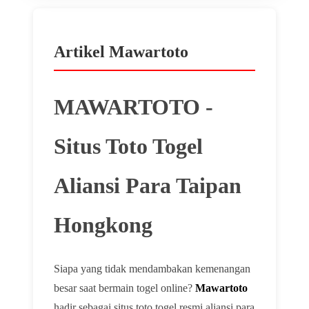
Artikel Mawartoto
MAWARTOTO -
Situs Toto Togel
Aliansi Para Taipan
Hongkong
Siapa yang tidak mendambakan kemenangan
besar saat bermain togel online?
Mawartoto
hadir sebagai situs toto togel resmi aliansi para