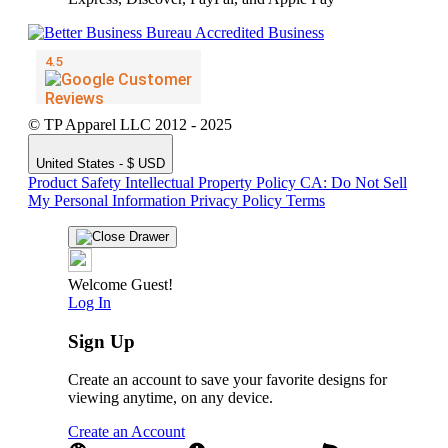
© TP Apparel LLC 2012 - 2025
United States - $ USD
Product Safety
Intellectual Property Policy
CA: Do Not Sell
My Personal Information
Privacy Policy
Terms
Welcome Guest!
Log In
Sign Up
Create an account to save your favorite designs for
viewing anytime, on any device.
Create an Account