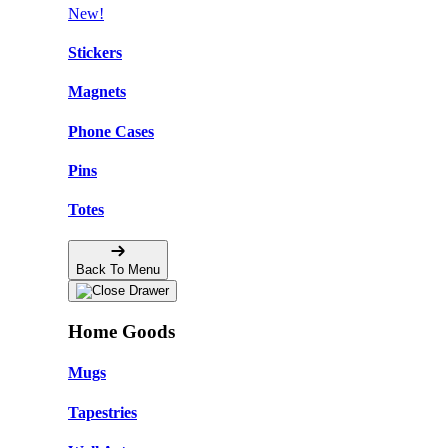
New!
Stickers
Magnets
Phone Cases
Pins
Totes
Back To Menu
Home Goods
Mugs
Tapestries