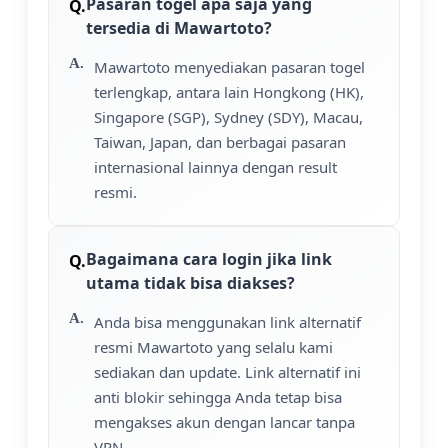
Pasaran togel apa saja yang
tersedia di Mawartoto?
Mawartoto menyediakan pasaran togel
terlengkap, antara lain Hongkong (HK),
Singapore (SGP), Sydney (SDY), Macau,
Taiwan, Japan, dan berbagai pasaran
internasional lainnya dengan result
resmi.
Bagaimana cara login jika link
utama tidak bisa diakses?
Anda bisa menggunakan link alternatif
resmi Mawartoto yang selalu kami
sediakan dan update. Link alternatif ini
anti blokir sehingga Anda tetap bisa
mengakses akun dengan lancar tanpa
VPN.