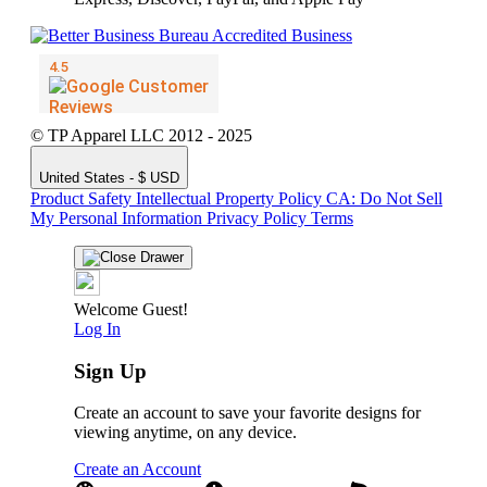
© TP Apparel LLC 2012 - 2025
United States - $ USD
Product Safety
Intellectual Property Policy
CA: Do Not Sell
My Personal Information
Privacy Policy
Terms
Welcome Guest!
Log In
Sign Up
Create an account to save your favorite designs for
viewing anytime, on any device.
Create an Account