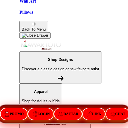
Wall Art
Pillows
Back To Menu
Shop Designs
Discover a classic design or new favorite artist
Apparel
Shop for Adults & Kids
PROMO
LOGIN
DAFTAR
LINK
CHAT
Accessories