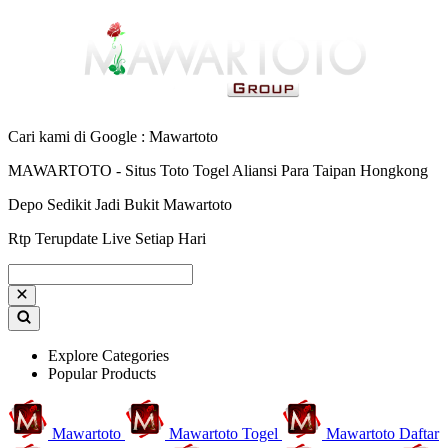
Cari kami di Google : Mawartoto
MAWARTOTO - Situs Toto Togel Aliansi Para Taipan Hongkong
Depo Sedikit Jadi Bukit Mawartoto
Rtp Terupdate Live Setiap Hari
Explore Categories
Popular Products
Mawartoto
Mawartoto Togel
Mawartoto Daftar