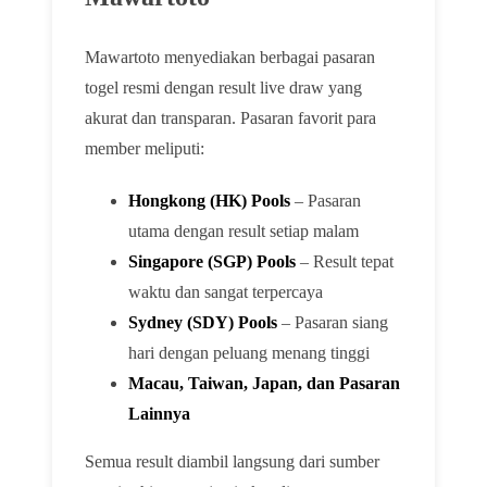
Mawartoto menyediakan berbagai pasaran
togel resmi dengan result live draw yang
akurat dan transparan. Pasaran favorit para
member meliputi:
Hongkong (HK) Pools
– Pasaran
utama dengan result setiap malam
Singapore (SGP) Pools
– Result tepat
waktu dan sangat terpercaya
Sydney (SDY) Pools
– Pasaran siang
hari dengan peluang menang tinggi
Macau, Taiwan, Japan, dan Pasaran
Lainnya
Semua result diambil langsung dari sumber