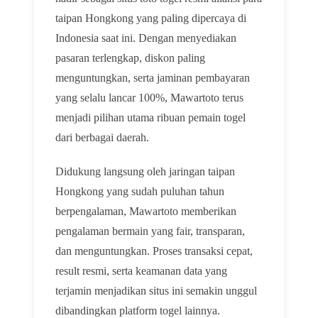
taipan Hongkong yang paling dipercaya di
Indonesia saat ini. Dengan menyediakan
pasaran terlengkap, diskon paling
menguntungkan, serta jaminan pembayaran
yang selalu lancar 100%, Mawartoto terus
menjadi pilihan utama ribuan pemain togel
dari berbagai daerah.
Didukung langsung oleh jaringan taipan
Hongkong yang sudah puluhan tahun
berpengalaman, Mawartoto memberikan
pengalaman bermain yang fair, transparan,
dan menguntungkan. Proses transaksi cepat,
result resmi, serta keamanan data yang
terjamin menjadikan situs ini semakin unggul
dibandingkan platform togel lainnya.