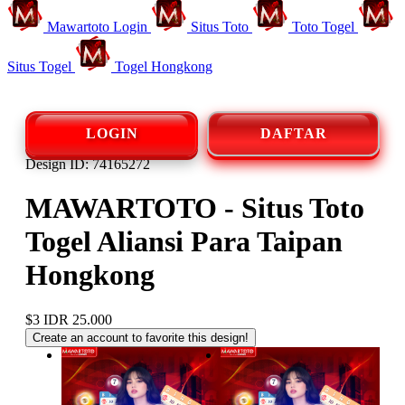
Mawartoto Login
Situs Toto
Toto Togel
Situs Togel
Togel Hongkong
LOGIN
DAFTAR
Design ID: 74165272
MAWARTOTO - Situs Toto
Togel Aliansi Para Taipan
Hongkong
$3
IDR 25.000
Create an account to favorite this design!