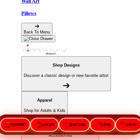
Wall Art
Pillows
Back To Menu
Shop Designs
Discover a classic design or new favorite artist
Apparel
Shop for Adults & Kids
PROMO
LOGIN
DAFTAR
LINK
CHAT
Accessories