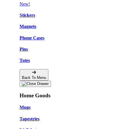
New!
Stickers
Magnets
Phone Cases
Pins
Totes
Back To Menu
Home Goods
Mugs
Tapestries