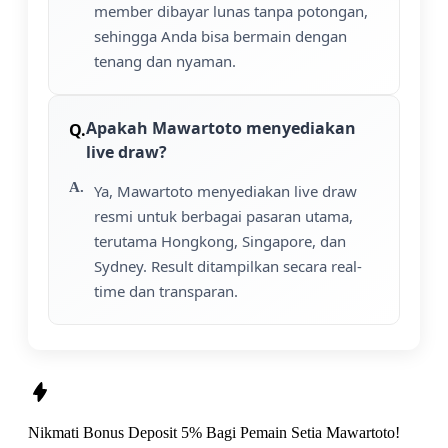
member dibayar lunas tanpa potongan,
sehingga Anda bisa bermain dengan
tenang dan nyaman.
Apakah Mawartoto menyediakan
live draw?
Ya, Mawartoto menyediakan live draw
resmi untuk berbagai pasaran utama,
terutama Hongkong, Singapore, dan
Sydney. Result ditampilkan secara real-
time dan transparan.
Nikmati
Bonus Deposit 5%
Bagi Pemain Setia
Mawartoto!