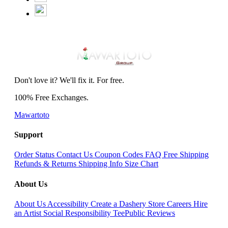
Don't love it? We'll fix it. For free.
100% Free Exchanges.
Mawartoto
Support
Order Status
Contact Us
Coupon Codes
FAQ
Free Shipping
Refunds & Returns
Shipping Info
Size Chart
About Us
About Us
Accessibility
Create a Dashery Store
Careers
Hire
an Artist
Social Responsibility
TeePublic Reviews