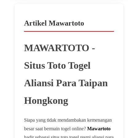
Artikel Mawartoto
MAWARTOTO -
Situs Toto Togel
Aliansi Para Taipan
Hongkong
Siapa yang tidak mendambakan kemenangan
besar saat bermain togel online?
Mawartoto
hadir sebagai situs toto togel resmi aliansi para