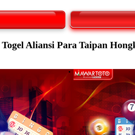
ogel Aliansi Para Taipan Hong