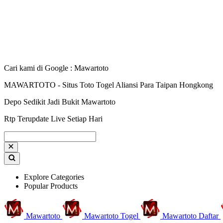
Cari kami di Google : Mawartoto
MAWARTOTO - Situs Toto Togel Aliansi Para Taipan Hongkong
Depo Sedikit Jadi Bukit Mawartoto
Rtp Terupdate Live Setiap Hari
Explore Categories
Popular Products
Mawartoto
Mawartoto Togel
Mawartoto Daftar