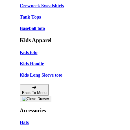
Crewneck Sweatshirts
Tank Tops
Baseball toto
Kids Apparel
Kids toto
Kids Hoodie
Kids Long Sleeve toto
Back To Menu
Accessories
Hats