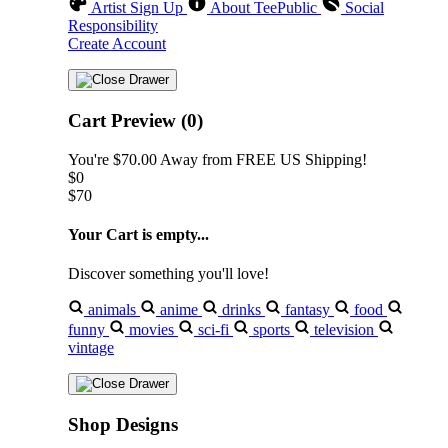
Artist Sign Up
About TeePublic
Social
Responsibility
Create Account
Cart Preview (0)
You're
$70.00
Away from
FREE US Shipping!
$0
$70
Your Cart is empty...
Discover something you'll love!
animals
anime
drinks
fantasy
food
funny
movies
sci-fi
sports
television
vintage
Shop Designs