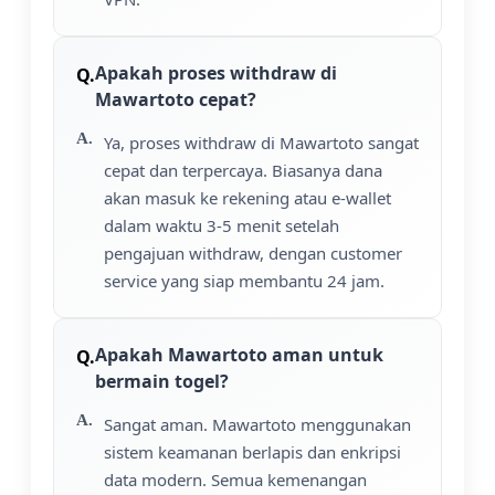
Apakah proses withdraw di
Mawartoto cepat?
Ya, proses withdraw di Mawartoto sangat
cepat dan terpercaya. Biasanya dana
akan masuk ke rekening atau e-wallet
dalam waktu 3-5 menit setelah
pengajuan withdraw, dengan customer
service yang siap membantu 24 jam.
Apakah Mawartoto aman untuk
bermain togel?
Sangat aman. Mawartoto menggunakan
sistem keamanan berlapis dan enkripsi
data modern. Semua kemenangan