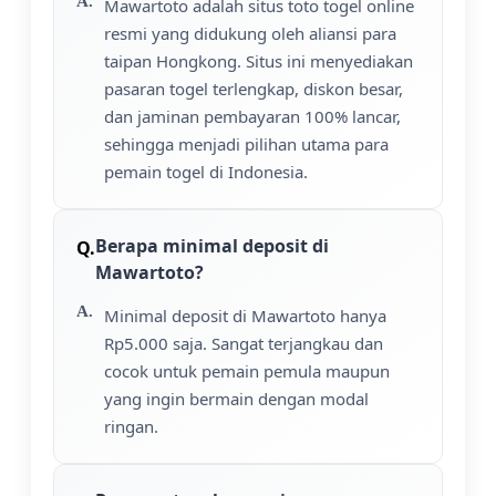
Mawartoto adalah situs toto togel online
resmi yang didukung oleh aliansi para
taipan Hongkong. Situs ini menyediakan
pasaran togel terlengkap, diskon besar,
dan jaminan pembayaran 100% lancar,
sehingga menjadi pilihan utama para
pemain togel di Indonesia.
Berapa minimal deposit di
Mawartoto?
Minimal deposit di Mawartoto hanya
Rp5.000 saja. Sangat terjangkau dan
cocok untuk pemain pemula maupun
yang ingin bermain dengan modal
ringan.