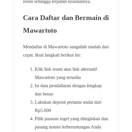
resmi sehingga terjamin keasliannya.
Cara Daftar dan Bermain di
Mawartoto
Mendaftar di Mawartoto sangatlah mudah dan
cepat. Ikuti langkah berikut ini:
Klik link resmi atau link alternatif
Mawartoto yang tersedia
Isi data pendaftaran dengan lengkap
dan benar
Lakukan deposit pertama mulai dari
Rp5.000
Pilih pasaran togel yang diinginkan dan
pasang nomor keberuntungan Anda