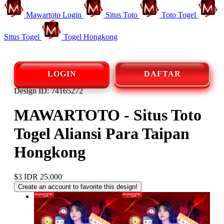
Mawartoto Login
Situs Toto
Toto Togel
Situs Togel
Togel Hongkong
LOGIN
DAFTAR
Design ID: 74165272
MAWARTOTO - Situs Toto
Togel Aliansi Para Taipan
Hongkong
$3
IDR 25.000
Create an account to favorite this design!