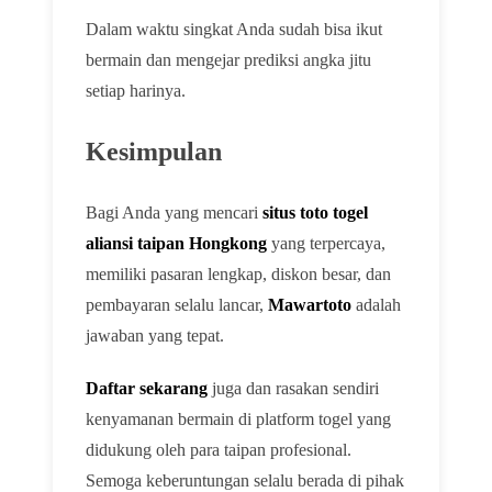
Dalam waktu singkat Anda sudah bisa ikut
bermain dan mengejar prediksi angka jitu
setiap harinya.
Kesimpulan
Bagi Anda yang mencari
situs toto togel
aliansi taipan Hongkong
yang terpercaya,
memiliki pasaran lengkap, diskon besar, dan
pembayaran selalu lancar,
Mawartoto
adalah
jawaban yang tepat.
Daftar sekarang
juga dan rasakan sendiri
kenyamanan bermain di platform togel yang
didukung oleh para taipan profesional.
Semoga keberuntungan selalu berada di pihak