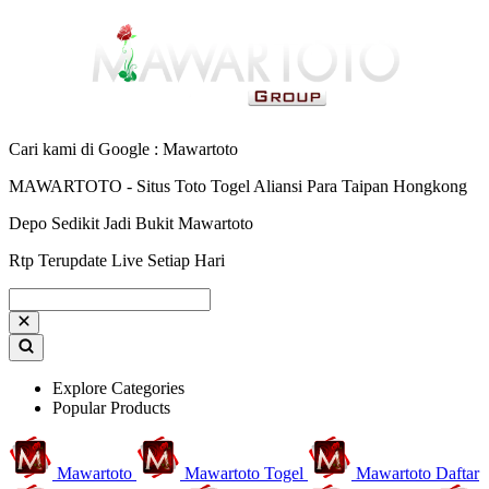
Cari kami di Google : Mawartoto
MAWARTOTO - Situs Toto Togel Aliansi Para Taipan Hongkong
Depo Sedikit Jadi Bukit Mawartoto
Rtp Terupdate Live Setiap Hari
Explore Categories
Popular Products
Mawartoto
Mawartoto Togel
Mawartoto Daftar