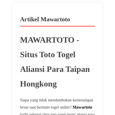
Artikel Mawartoto
MAWARTOTO -
Situs Toto Togel
Aliansi Para Taipan
Hongkong
Siapa yang tidak mendambakan kemenangan
besar saat bermain togel online?
Mawartoto
hadir sebagai situs toto togel resmi aliansi para