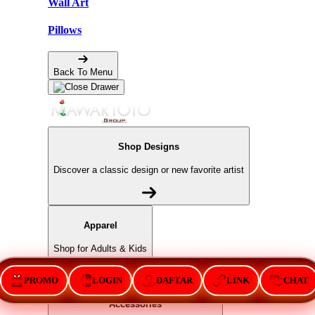
Wall Art
Pillows
Back To Menu
Shop Designs
Discover a classic design or new favorite artist
Apparel
Shop for Adults & Kids
PROMO
LOGIN
DAFTAR
LINK
CHAT
Accessories