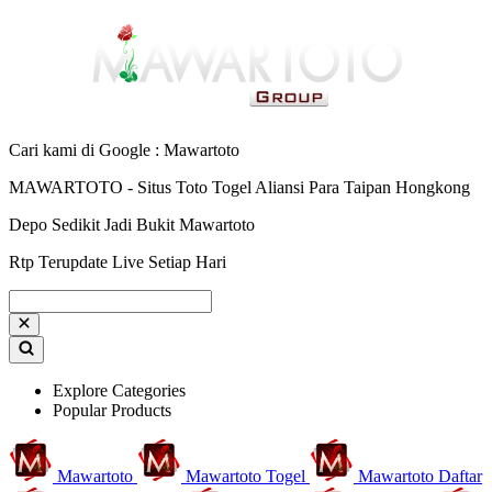
Cari kami di Google : Mawartoto
MAWARTOTO - Situs Toto Togel Aliansi Para Taipan Hongkong
Depo Sedikit Jadi Bukit Mawartoto
Rtp Terupdate Live Setiap Hari
Explore Categories
Popular Products
Mawartoto
Mawartoto Togel
Mawartoto Daftar