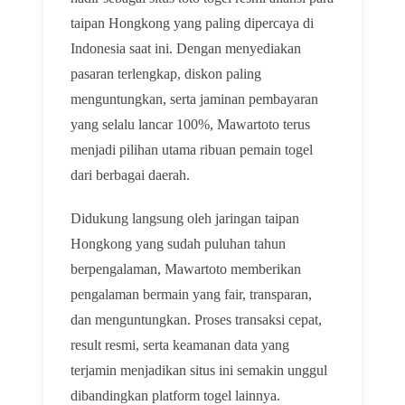
taipan Hongkong yang paling dipercaya di
Indonesia saat ini. Dengan menyediakan
pasaran terlengkap, diskon paling
menguntungkan, serta jaminan pembayaran
yang selalu lancar 100%, Mawartoto terus
menjadi pilihan utama ribuan pemain togel
dari berbagai daerah.
Didukung langsung oleh jaringan taipan
Hongkong yang sudah puluhan tahun
berpengalaman, Mawartoto memberikan
pengalaman bermain yang fair, transparan,
dan menguntungkan. Proses transaksi cepat,
result resmi, serta keamanan data yang
terjamin menjadikan situs ini semakin unggul
dibandingkan platform togel lainnya.