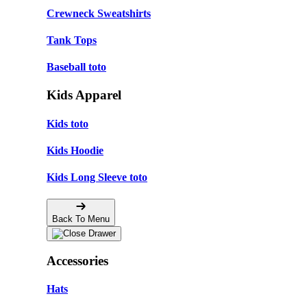
Crewneck Sweatshirts
Tank Tops
Baseball toto
Kids Apparel
Kids toto
Kids Hoodie
Kids Long Sleeve toto
Back To Menu
Accessories
Hats