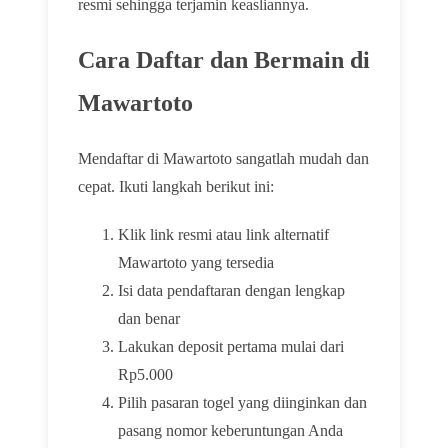
resmi sehingga terjamin keasliannya.
Cara Daftar dan Bermain di
Mawartoto
Mendaftar di Mawartoto sangatlah mudah dan
cepat. Ikuti langkah berikut ini:
Klik link resmi atau link alternatif
Mawartoto yang tersedia
Isi data pendaftaran dengan lengkap
dan benar
Lakukan deposit pertama mulai dari
Rp5.000
Pilih pasaran togel yang diinginkan dan
pasang nomor keberuntungan Anda