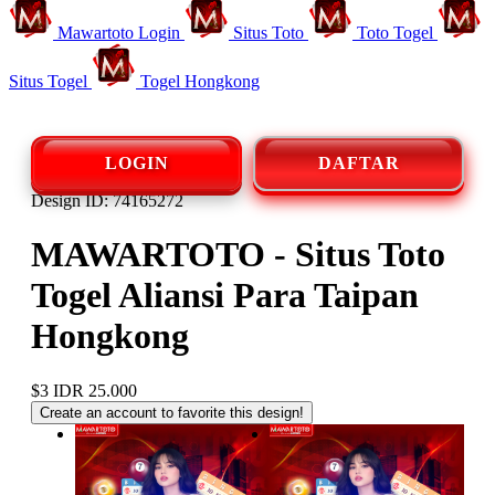
Mawartoto Login
Situs Toto
Toto Togel
Situs Togel
Togel Hongkong
LOGIN
DAFTAR
Design ID: 74165272
MAWARTOTO - Situs Toto
Togel Aliansi Para Taipan
Hongkong
$3
IDR 25.000
Create an account to favorite this design!