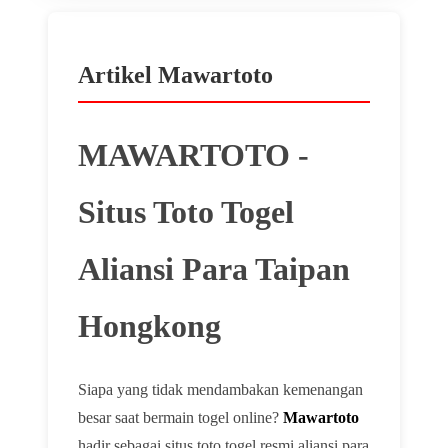
Artikel Mawartoto
MAWARTOTO -
Situs Toto Togel
Aliansi Para Taipan
Hongkong
Siapa yang tidak mendambakan kemenangan
besar saat bermain togel online?
Mawartoto
hadir sebagai situs toto togel resmi aliansi para