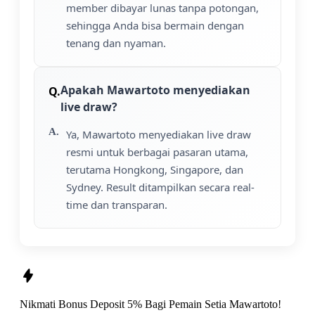
member dibayar lunas tanpa potongan,
sehingga Anda bisa bermain dengan
tenang dan nyaman.
Apakah Mawartoto menyediakan
live draw?
Ya, Mawartoto menyediakan live draw
resmi untuk berbagai pasaran utama,
terutama Hongkong, Singapore, dan
Sydney. Result ditampilkan secara real-
time dan transparan.
Nikmati
Bonus Deposit 5%
Bagi Pemain Setia
Mawartoto!