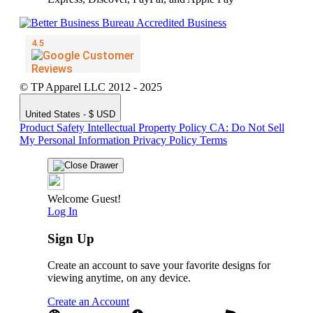
© TP Apparel LLC 2012 - 2025
United States - $ USD
Product Safety
Intellectual Property Policy
CA: Do Not Sell
My Personal Information
Privacy Policy
Terms
Welcome Guest!
Log In
Sign Up
Create an account to save your favorite designs for
viewing anytime, on any device.
Create an Account