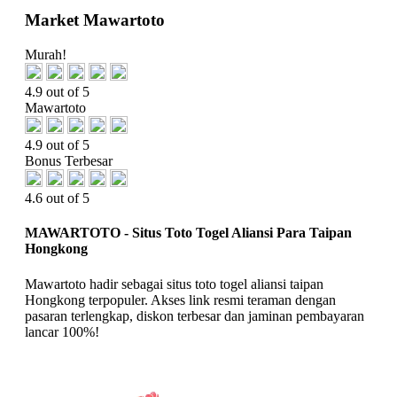
Market Mawartoto
Murah!
4.9 out of 5
Mawartoto
4.9 out of 5
Bonus Terbesar
4.6 out of 5
MAWARTOTO - Situs Toto Togel Aliansi Para Taipan
Hongkong
Mawartoto hadir sebagai situs toto togel aliansi taipan
Hongkong terpopuler. Akses link resmi teraman dengan
pasaran terlengkap, diskon terbesar dan jaminan pembayaran
lancar 100%!