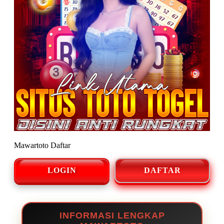
Mawartoto Daftar
LOGIN
DAFTAR
INFORMASI LENGKAP