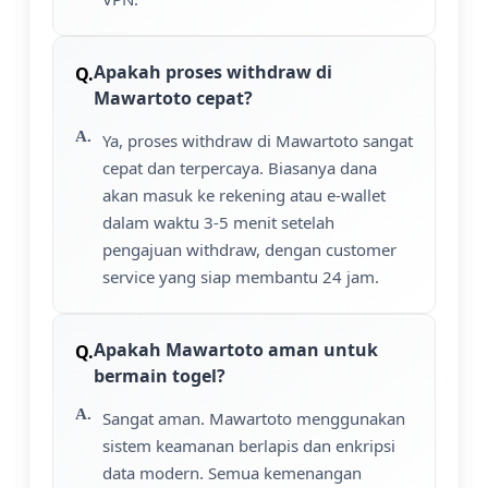
Apakah proses withdraw di
Mawartoto cepat?
Ya, proses withdraw di Mawartoto sangat
cepat dan terpercaya. Biasanya dana
akan masuk ke rekening atau e-wallet
dalam waktu 3-5 menit setelah
pengajuan withdraw, dengan customer
service yang siap membantu 24 jam.
Apakah Mawartoto aman untuk
bermain togel?
Sangat aman. Mawartoto menggunakan
sistem keamanan berlapis dan enkripsi
data modern. Semua kemenangan