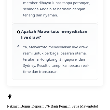
member dibayar lunas tanpa potongan,
sehingga Anda bisa bermain dengan
tenang dan nyaman.
Apakah Mawartoto menyediakan
live draw?
Ya, Mawartoto menyediakan live draw
resmi untuk berbagai pasaran utama,
terutama Hongkong, Singapore, dan
Sydney. Result ditampilkan secara real-
time dan transparan.
Nikmati
Bonus Deposit 5%
Bagi Pemain Setia
Mawartoto!