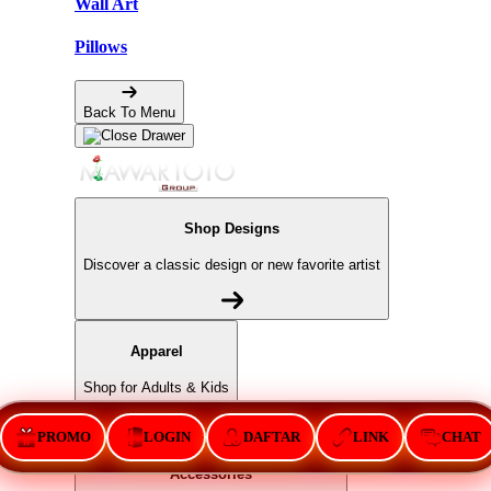
Wall Art
Pillows
Back To Menu
Shop Designs
Discover a classic design or new favorite artist
Apparel
Shop for Adults & Kids
PROMO
LOGIN
DAFTAR
LINK
CHAT
Accessories