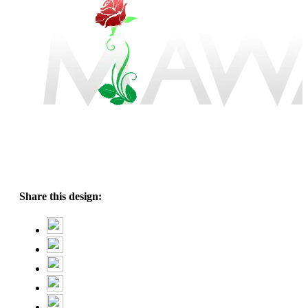
Share this design: