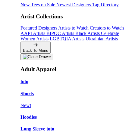
New Tees on Sale
Newest Designers
Tag Directory
Artist Collections
Featured Designers
Artists to Watch
Creators to Watch
AAPI Artists
BIPOC Artists
Black Artists
Celebrate
Women Artists
LGBTQIA Artists
Ukrainian Artists
Back To Menu
Adult Apparel
toto
Shorts
New!
Hoodies
Long Sleeve toto