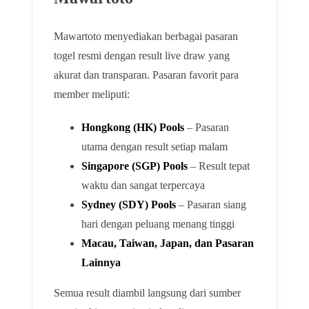
Mawartoto menyediakan berbagai pasaran
togel resmi dengan result live draw yang
akurat dan transparan. Pasaran favorit para
member meliputi:
Hongkong (HK) Pools
– Pasaran
utama dengan result setiap malam
Singapore (SGP) Pools
– Result tepat
waktu dan sangat terpercaya
Sydney (SDY) Pools
– Pasaran siang
hari dengan peluang menang tinggi
Macau, Taiwan, Japan, dan Pasaran
Lainnya
Semua result diambil langsung dari sumber