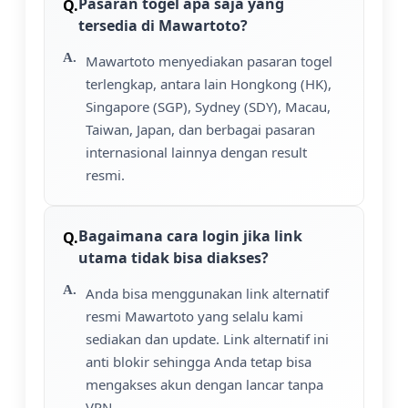
Pasaran togel apa saja yang
tersedia di Mawartoto?
Mawartoto menyediakan pasaran togel
terlengkap, antara lain Hongkong (HK),
Singapore (SGP), Sydney (SDY), Macau,
Taiwan, Japan, dan berbagai pasaran
internasional lainnya dengan result
resmi.
Bagaimana cara login jika link
utama tidak bisa diakses?
Anda bisa menggunakan link alternatif
resmi Mawartoto yang selalu kami
sediakan dan update. Link alternatif ini
anti blokir sehingga Anda tetap bisa
mengakses akun dengan lancar tanpa
VPN.