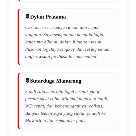
Dylan Pratama
Customer servicenya ramah dan cepat
tanggap. Saya sempat ada kendala login,
langsung dibantu dalam hitungan menit.
Pasaran togelnya lengkap dan sering keluar
angka sesuai prediksi. Recommended!
Sutarduga Manurung
Salah satu situs toto togel terbaik yang
pernah saya coba. Minimal deposit rendah,
WD cepat, dan kemenangannya realistis.
Banyak teman saya yang sudah pindah ke
Mawartoto dan semuanya puas.