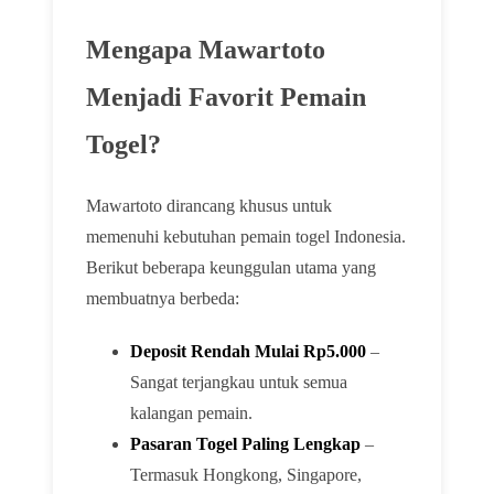
Mengapa Mawartoto
Menjadi Favorit Pemain
Togel?
Mawartoto dirancang khusus untuk
memenuhi kebutuhan pemain togel Indonesia.
Berikut beberapa keunggulan utama yang
membuatnya berbeda:
Deposit Rendah Mulai Rp5.000
–
Sangat terjangkau untuk semua
kalangan pemain.
Pasaran Togel Paling Lengkap
–
Termasuk Hongkong, Singapore,