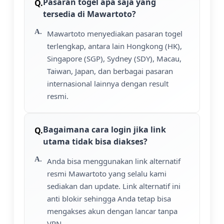
Pasaran togel apa saja yang
tersedia di Mawartoto?
Mawartoto menyediakan pasaran togel
terlengkap, antara lain Hongkong (HK),
Singapore (SGP), Sydney (SDY), Macau,
Taiwan, Japan, dan berbagai pasaran
internasional lainnya dengan result
resmi.
Bagaimana cara login jika link
utama tidak bisa diakses?
Anda bisa menggunakan link alternatif
resmi Mawartoto yang selalu kami
sediakan dan update. Link alternatif ini
anti blokir sehingga Anda tetap bisa
mengakses akun dengan lancar tanpa
VPN.