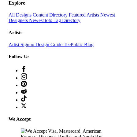
Explore
All Designs
Content Directory
Featured Artists
Newest
Designers
Newest toto
Tag Directory
Artists
Artist Signup
Design Guide
TeePublic Blog
Follow Us
We Accept