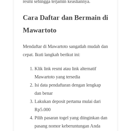
resmi sehingga terjamin keasliannya.
Cara Daftar dan Bermain di
Mawartoto
Mendaftar di Mawartoto sangatlah mudah dan
cepat. Ikuti langkah berikut ini:
Klik link resmi atau link alternatif
Mawartoto yang tersedia
Isi data pendaftaran dengan lengkap
dan benar
Lakukan deposit pertama mulai dari
Rp5.000
Pilih pasaran togel yang diinginkan dan
pasang nomor keberuntungan Anda