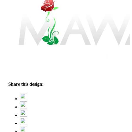
Share this design: