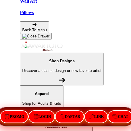
Wall Art
Pillows
Back To Menu
Shop Designs
Discover a classic design or new favorite artist
Apparel
Shop for Adults & Kids
PROMO
LOGIN
DAFTAR
LINK
CHAT
Accessories