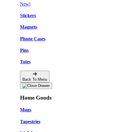
New!
Stickers
Magnets
Phone Cases
Pins
Totes
Back To Menu
Home Goods
Mugs
Tapestries