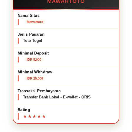
MAWARTOTO
Nama Situs
Mawartoto
Jenis Pasaran
Toto Togel
Minimal Deposit
IDR 5,000
Minimal Withdraw
IDR 25,000
Transaksi Pembayaran
Transfer Bank Lokal • E-wallet • QRIS
Rating