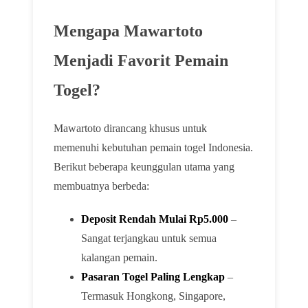
Mengapa Mawartoto
Menjadi Favorit Pemain
Togel?
Mawartoto dirancang khusus untuk
memenuhi kebutuhan pemain togel Indonesia.
Berikut beberapa keunggulan utama yang
membuatnya berbeda:
Deposit Rendah Mulai Rp5.000
–
Sangat terjangkau untuk semua
kalangan pemain.
Pasaran Togel Paling Lengkap
–
Termasuk Hongkong, Singapore,