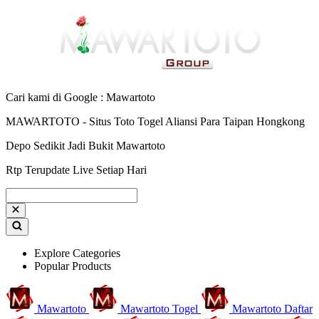
Cari kami di Google : Mawartoto
MAWARTOTO - Situs Toto Togel Aliansi Para Taipan Hongkong
Depo Sedikit Jadi Bukit Mawartoto
Rtp Terupdate Live Setiap Hari
Explore Categories
Popular Products
Mawartoto
Mawartoto Togel
Mawartoto Daftar