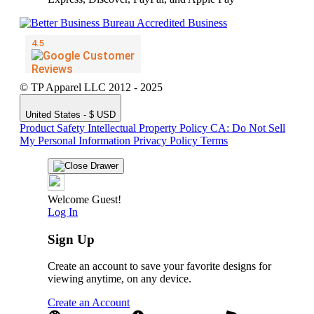
© TP Apparel LLC 2012 - 2025
United States - $ USD
Product Safety
Intellectual Property Policy
CA: Do Not Sell
My Personal Information
Privacy Policy
Terms
Welcome Guest!
Log In
Sign Up
Create an account to save your favorite designs for
viewing anytime, on any device.
Create an Account