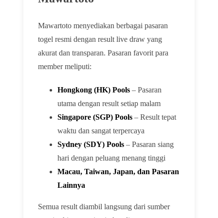
Mawartoto menyediakan berbagai pasaran
togel resmi dengan result live draw yang
akurat dan transparan. Pasaran favorit para
member meliputi:
Hongkong (HK) Pools
– Pasaran
utama dengan result setiap malam
Singapore (SGP) Pools
– Result tepat
waktu dan sangat terpercaya
Sydney (SDY) Pools
– Pasaran siang
hari dengan peluang menang tinggi
Macau, Taiwan, Japan, dan Pasaran
Lainnya
Semua result diambil langsung dari sumber