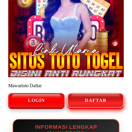
Mawartoto Daftar
LOGIN
DAFTAR
INFORMASI LENGKAP