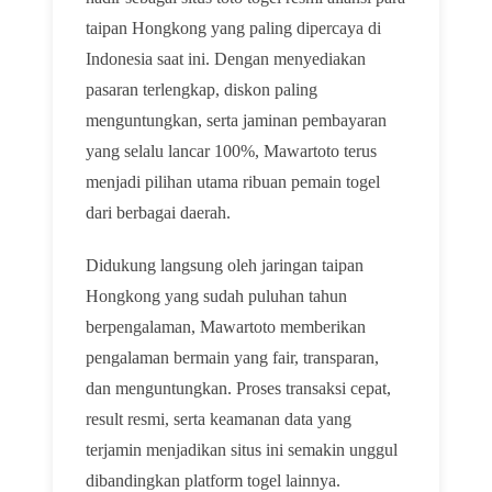
taipan Hongkong yang paling dipercaya di
Indonesia saat ini. Dengan menyediakan
pasaran terlengkap, diskon paling
menguntungkan, serta jaminan pembayaran
yang selalu lancar 100%, Mawartoto terus
menjadi pilihan utama ribuan pemain togel
dari berbagai daerah.
Didukung langsung oleh jaringan taipan
Hongkong yang sudah puluhan tahun
berpengalaman, Mawartoto memberikan
pengalaman bermain yang fair, transparan,
dan menguntungkan. Proses transaksi cepat,
result resmi, serta keamanan data yang
terjamin menjadikan situs ini semakin unggul
dibandingkan platform togel lainnya.