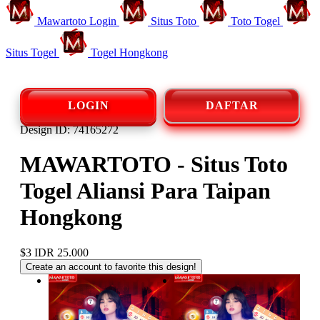
Mawartoto Login
Situs Toto
Toto Togel
Situs Togel
Togel Hongkong
LOGIN
DAFTAR
Design ID: 74165272
MAWARTOTO - Situs Toto
Togel Aliansi Para Taipan
Hongkong
$3
IDR 25.000
Create an account to favorite this design!