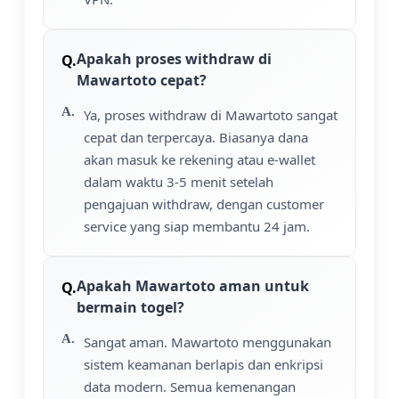
Apakah proses withdraw di
Mawartoto cepat?
Ya, proses withdraw di Mawartoto sangat
cepat dan terpercaya. Biasanya dana
akan masuk ke rekening atau e-wallet
dalam waktu 3-5 menit setelah
pengajuan withdraw, dengan customer
service yang siap membantu 24 jam.
Apakah Mawartoto aman untuk
bermain togel?
Sangat aman. Mawartoto menggunakan
sistem keamanan berlapis dan enkripsi
data modern. Semua kemenangan