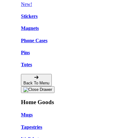
New!
Stickers
Magnets
Phone Cases
Pins
Totes
Back To Menu
Home Goods
Mugs
Tapestries