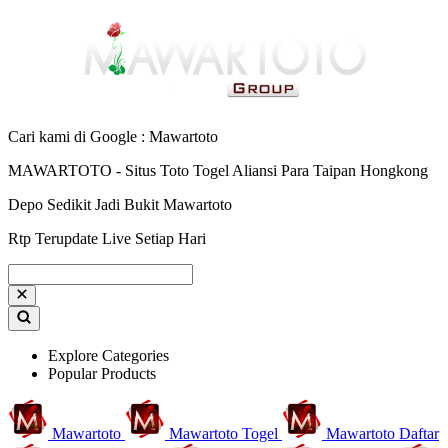
Cari kami di Google : Mawartoto
MAWARTOTO - Situs Toto Togel Aliansi Para Taipan Hongkong
Depo Sedikit Jadi Bukit Mawartoto
Rtp Terupdate Live Setiap Hari
Explore Categories
Popular Products
Mawartoto
Mawartoto Togel
Mawartoto Daftar