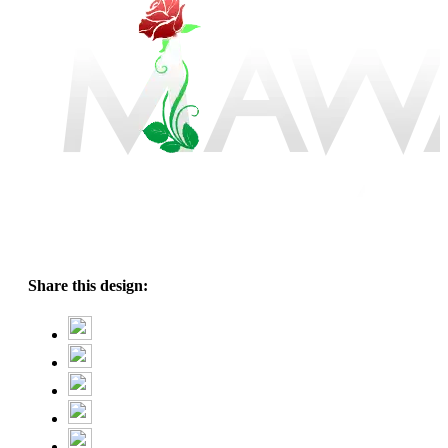
Share this design: