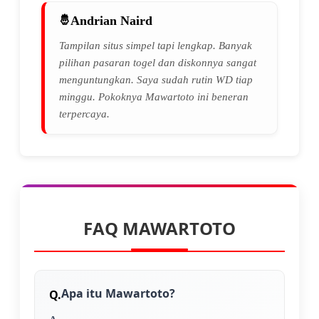
Andrian Naird
Tampilan situs simpel tapi lengkap. Banyak
pilihan pasaran togel dan diskonnya sangat
menguntungkan. Saya sudah rutin WD tiap
minggu. Pokoknya Mawartoto ini beneran
terpercaya.
FAQ MAWARTOTO
Apa itu Mawartoto?