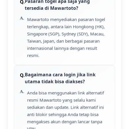
Pasaran togel apa saja yang
tersedia di Mawartoto?
Mawartoto menyediakan pasaran togel
terlengkap, antara lain Hongkong (HK),
Singapore (SGP), Sydney (SDY), Macau,
Taiwan, Japan, dan berbagai pasaran
internasional lainnya dengan result
resmi.
Bagaimana cara login jika link
utama tidak bisa diakses?
Anda bisa menggunakan link alternatif
resmi Mawartoto yang selalu kami
sediakan dan update. Link alternatif ini
anti blokir sehingga Anda tetap bisa
mengakses akun dengan lancar tanpa
VPN.