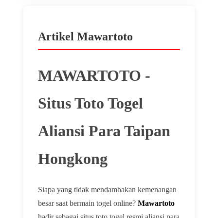
Artikel Mawartoto
MAWARTOTO -
Situs Toto Togel
Aliansi Para Taipan
Hongkong
Siapa yang tidak mendambakan kemenangan
besar saat bermain togel online?
Mawartoto
hadir sebagai situs toto togel resmi aliansi para