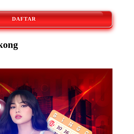
DAFTAR
kong