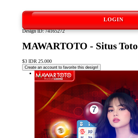
LOGIN
Design ID: 74165272
MAWARTOTO - Situs Toto T
$3
IDR 25.000
Create an account to favorite this design!