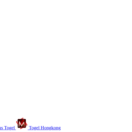
us Togel
Togel Hongkong