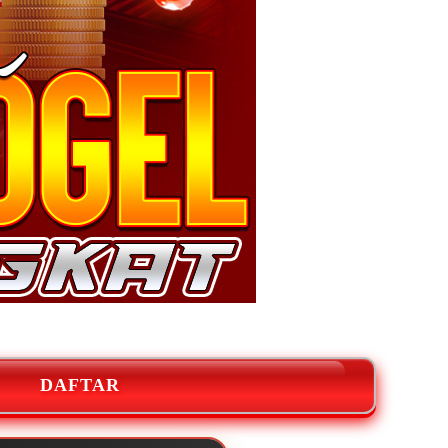
DAFTAR