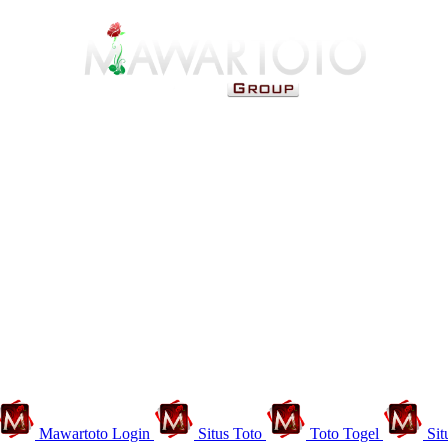
Mawartoto Login
Situs Toto
Toto Togel
Sit