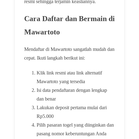
resmi sehingga terjamin keasliannya.
Cara Daftar dan Bermain di
Mawartoto
Mendaftar di Mawartoto sangatlah mudah dan
cepat. Ikuti langkah berikut ini:
Klik link resmi atau link alternatif
Mawartoto yang tersedia
Isi data pendaftaran dengan lengkap
dan benar
Lakukan deposit pertama mulai dari
Rp5.000
Pilih pasaran togel yang diinginkan dan
pasang nomor keberuntungan Anda