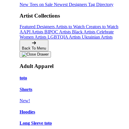
New Tees on Sale
Newest Designers
Tag Directory
Artist Collections
Featured Designers
Artists to Watch
Creators to Watch
AAPI Artists
BIPOC Artists
Black Artists
Celebrate
Women Artists
LGBTQIA Artists
Ukrainian Artists
Back To Menu
Adult Apparel
toto
Shorts
New!
Hoodies
Long Sleeve toto