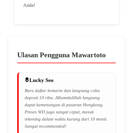
Anda!
Ulasan Pengguna Mawartoto
Lucky Seo
Baru daftar kemarin dan langsung coba
deposit 10 ribu. Alhamdulillah langsung
dapat kemenangan di pasaran Hongkong.
Proses WD juga sangat cepat, masuk
rekening dalam waktu kurang dari 10 menit.
Sangat recommended!