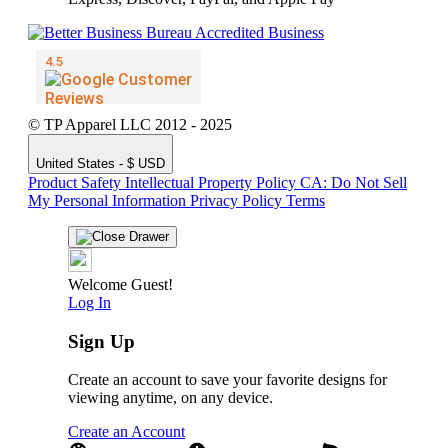
© TP Apparel LLC 2012 - 2025
United States - $ USD
Product Safety
Intellectual Property Policy
CA: Do Not Sell
My Personal Information
Privacy Policy
Terms
Welcome Guest!
Log In
Sign Up
Create an account to save your favorite designs for
viewing anytime, on any device.
Create an Account