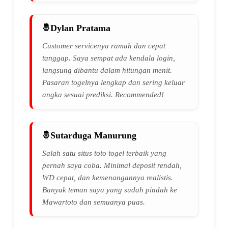
Dylan Pratama
Customer servicenya ramah dan cepat
tanggap. Saya sempat ada kendala login,
langsung dibantu dalam hitungan menit.
Pasaran togelnya lengkap dan sering keluar
angka sesuai prediksi. Recommended!
Sutarduga Manurung
Salah satu situs toto togel terbaik yang
pernah saya coba. Minimal deposit rendah,
WD cepat, dan kemenangannya realistis.
Banyak teman saya yang sudah pindah ke
Mawartoto dan semuanya puas.