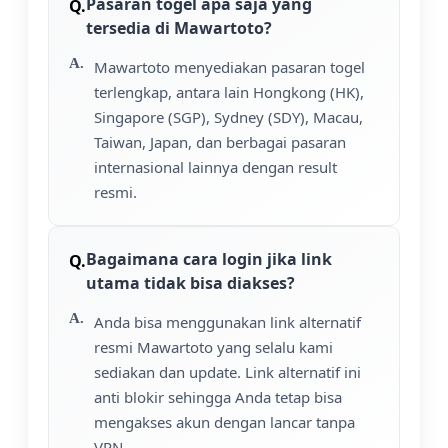
Pasaran togel apa saja yang
tersedia di Mawartoto?
Mawartoto menyediakan pasaran togel
terlengkap, antara lain Hongkong (HK),
Singapore (SGP), Sydney (SDY), Macau,
Taiwan, Japan, dan berbagai pasaran
internasional lainnya dengan result
resmi.
Bagaimana cara login jika link
utama tidak bisa diakses?
Anda bisa menggunakan link alternatif
resmi Mawartoto yang selalu kami
sediakan dan update. Link alternatif ini
anti blokir sehingga Anda tetap bisa
mengakses akun dengan lancar tanpa
VPN.