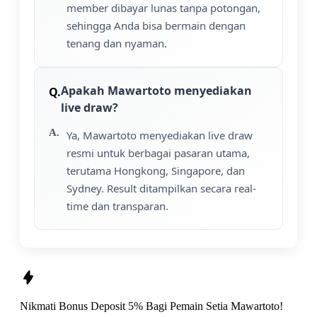
member dibayar lunas tanpa potongan,
sehingga Anda bisa bermain dengan
tenang dan nyaman.
Apakah Mawartoto menyediakan
live draw?
Ya, Mawartoto menyediakan live draw
resmi untuk berbagai pasaran utama,
terutama Hongkong, Singapore, dan
Sydney. Result ditampilkan secara real-
time dan transparan.
Nikmati
Bonus Deposit 5%
Bagi Pemain Setia
Mawartoto!