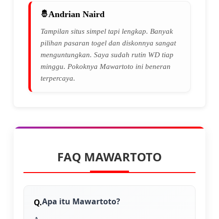
Andrian Naird
Tampilan situs simpel tapi lengkap. Banyak
pilihan pasaran togel dan diskonnya sangat
menguntungkan. Saya sudah rutin WD tiap
minggu. Pokoknya Mawartoto ini beneran
terpercaya.
FAQ MAWARTOTO
Apa itu Mawartoto?