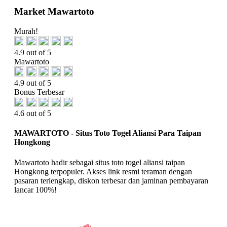
Market Mawartoto
Murah!
4.9 out of 5
Mawartoto
4.9 out of 5
Bonus Terbesar
4.6 out of 5
MAWARTOTO - Situs Toto Togel Aliansi Para Taipan
Hongkong
Mawartoto hadir sebagai situs toto togel aliansi taipan
Hongkong terpopuler. Akses link resmi teraman dengan
pasaran terlengkap, diskon terbesar dan jaminan pembayaran
lancar 100%!