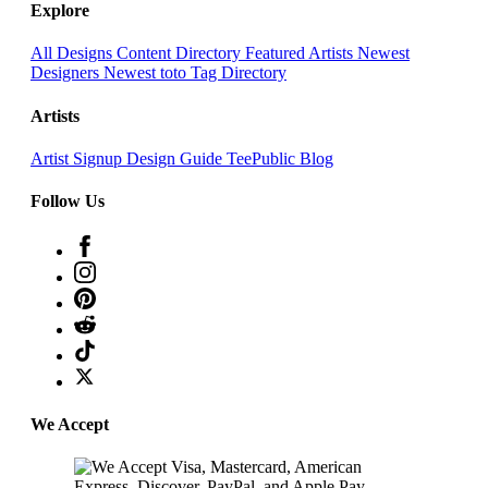
Explore
All Designs
Content Directory
Featured Artists
Newest
Designers
Newest toto
Tag Directory
Artists
Artist Signup
Design Guide
TeePublic Blog
Follow Us
We Accept