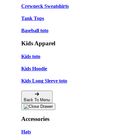
Crewneck Sweatshirts
Tank Tops
Baseball toto
Kids Apparel
Kids toto
Kids Hoodie
Kids Long Sleeve toto
Back To Menu
Accessories
Hats