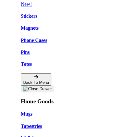
New!
Stickers
Magnets
Phone Cases
Pins
Totes
Back To Menu
Home Goods
Mugs
Tapestries