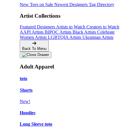
New Tees on Sale
Newest Designers
Tag Directory
Artist Collections
Featured Designers
Artists to Watch
Creators to Watch
AAPI Artists
BIPOC Artists
Black Artists
Celebrate
Women Artists
LGBTQIA Artists
Ukrainian Artists
Back To Menu
Adult Apparel
toto
Shorts
New!
Hoodies
Long Sleeve toto