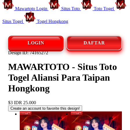
Mawartoto Login
Situs Toto
Toto Togel
Situs Togel
Togel Hongkong
LOGIN
DAFTAR
Design ID: 74165272
MAWARTOTO - Situs Toto
Togel Aliansi Para Taipan
Hongkong
$3
IDR 25.000
Create an account to favorite this design!