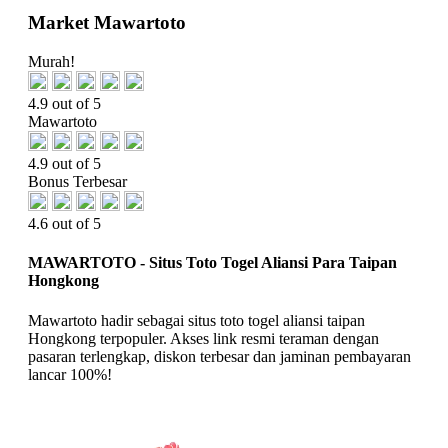
Market Mawartoto
Murah!
4.9 out of 5
Mawartoto
4.9 out of 5
Bonus Terbesar
4.6 out of 5
MAWARTOTO - Situs Toto Togel Aliansi Para Taipan
Hongkong
Mawartoto hadir sebagai situs toto togel aliansi taipan
Hongkong terpopuler. Akses link resmi teraman dengan
pasaran terlengkap, diskon terbesar dan jaminan pembayaran
lancar 100%!