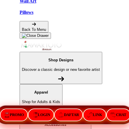
Wall Art
Pillows
Back To Menu
Shop Designs
Discover a classic design or new favorite artist
Apparel
Shop for Adults & Kids
PROMO
LOGIN
DAFTAR
LINK
CHAT
Accessories