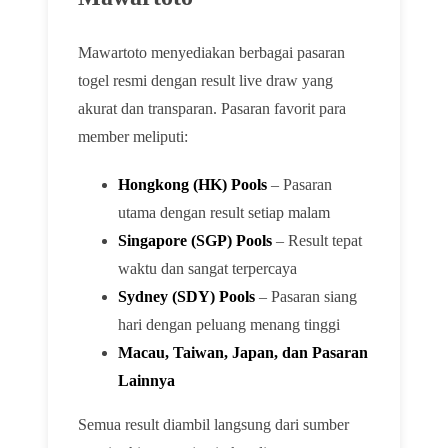
Mawartoto menyediakan berbagai pasaran
togel resmi dengan result live draw yang
akurat dan transparan. Pasaran favorit para
member meliputi:
Hongkong (HK) Pools
– Pasaran
utama dengan result setiap malam
Singapore (SGP) Pools
– Result tepat
waktu dan sangat terpercaya
Sydney (SDY) Pools
– Pasaran siang
hari dengan peluang menang tinggi
Macau, Taiwan, Japan, dan Pasaran
Lainnya
Semua result diambil langsung dari sumber