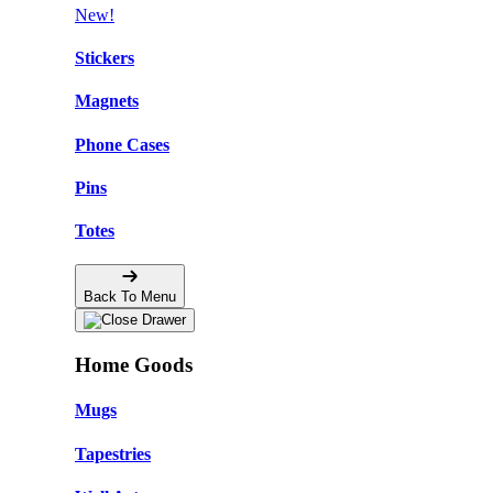
New!
Stickers
Magnets
Phone Cases
Pins
Totes
Back To Menu
Home Goods
Mugs
Tapestries