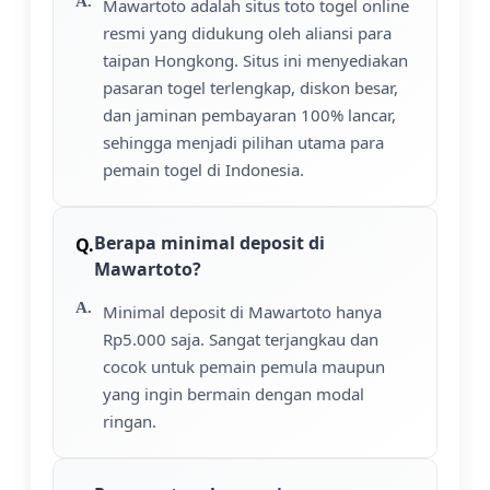
Mawartoto adalah situs toto togel online
resmi yang didukung oleh aliansi para
taipan Hongkong. Situs ini menyediakan
pasaran togel terlengkap, diskon besar,
dan jaminan pembayaran 100% lancar,
sehingga menjadi pilihan utama para
pemain togel di Indonesia.
Berapa minimal deposit di
Mawartoto?
Minimal deposit di Mawartoto hanya
Rp5.000 saja. Sangat terjangkau dan
cocok untuk pemain pemula maupun
yang ingin bermain dengan modal
ringan.