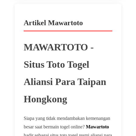
Artikel Mawartoto
MAWARTOTO -
Situs Toto Togel
Aliansi Para Taipan
Hongkong
Siapa yang tidak mendambakan kemenangan
besar saat bermain togel online?
Mawartoto
hadir sebagai situs toto togel resmi aliansi para