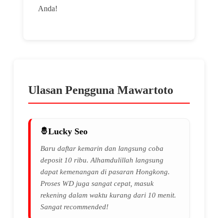
Anda!
Ulasan Pengguna Mawartoto
Lucky Seo
Baru daftar kemarin dan langsung coba
deposit 10 ribu. Alhamdulillah langsung
dapat kemenangan di pasaran Hongkong.
Proses WD juga sangat cepat, masuk
rekening dalam waktu kurang dari 10 menit.
Sangat recommended!