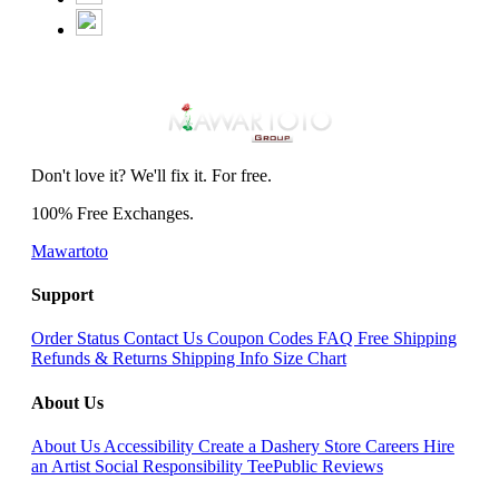
Don't love it? We'll fix it. For free.
100% Free Exchanges.
Mawartoto
Support
Order Status
Contact Us
Coupon Codes
FAQ
Free Shipping
Refunds & Returns
Shipping Info
Size Chart
About Us
About Us
Accessibility
Create a Dashery Store
Careers
Hire
an Artist
Social Responsibility
TeePublic Reviews