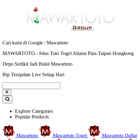
Cari kami di Google : Mawartoto
MAWARTOTO - Situs Toto Togel Aliansi Para Taipan Hongkong
Depo Sedikit Jadi Bukit Mawartoto
Rtp Terupdate Live Setiap Hari
Explore Categories
Popular Products
Mawartoto
Mawartoto Togel
Mawartoto Daftar