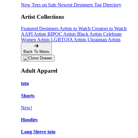
New Tees on Sale
Newest Designers
Tag Directory
Artist Collections
Featured Designers
Artists to Watch
Creators to Watch
AAPI Artists
BIPOC Artists
Black Artists
Celebrate
Women Artists
LGBTQIA Artists
Ukrainian Artists
Back To Menu
Adult Apparel
toto
Shorts
New!
Hoodies
Long Sleeve toto