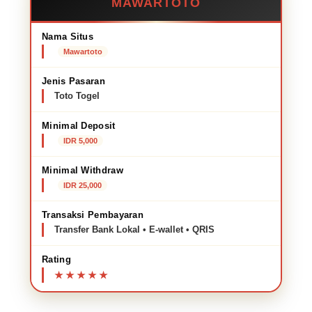
MAWARTOTO
Nama Situs
Mawartoto
Jenis Pasaran
Toto Togel
Minimal Deposit
IDR 5,000
Minimal Withdraw
IDR 25,000
Transaksi Pembayaran
Transfer Bank Lokal • E-wallet • QRIS
Rating