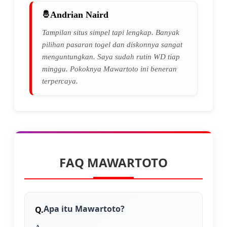
Andrian Naird
Tampilan situs simpel tapi lengkap. Banyak
pilihan pasaran togel dan diskonnya sangat
menguntungkan. Saya sudah rutin WD tiap
minggu. Pokoknya Mawartoto ini beneran
terpercaya.
FAQ MAWARTOTO
Apa itu Mawartoto?