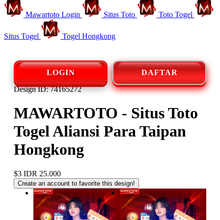
Mawartoto Login
Situs Toto
Toto Togel
Situs Togel
Togel Hongkong
LOGIN
DAFTAR
Design ID: 74165272
MAWARTOTO - Situs Toto
Togel Aliansi Para Taipan
Hongkong
$3
IDR 25.000
Create an account to favorite this design!