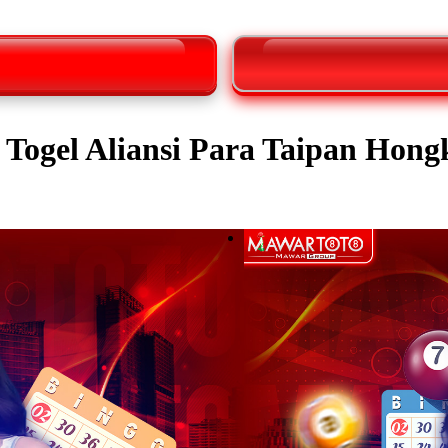
ogel Aliansi Para Taipan Hong