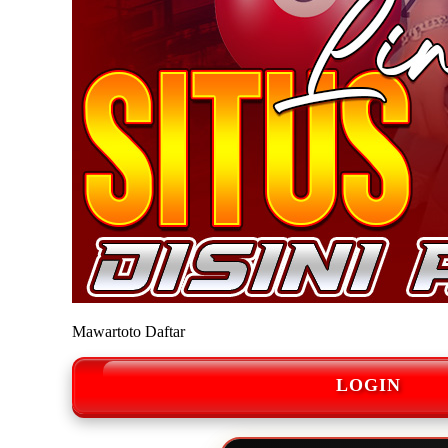
Mawartoto Daftar
LOGIN