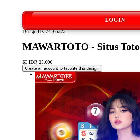
LOGIN
Design ID: 74165272
MAWARTOTO - Situs Toto T
$3
IDR 25.000
Create an account to favorite this design!