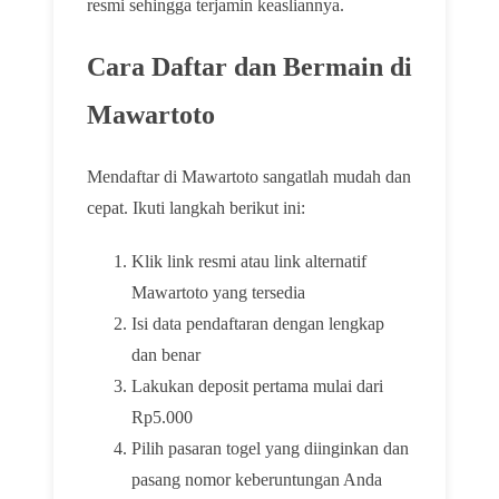
resmi sehingga terjamin keasliannya.
Cara Daftar dan Bermain di
Mawartoto
Mendaftar di Mawartoto sangatlah mudah dan
cepat. Ikuti langkah berikut ini:
Klik link resmi atau link alternatif
Mawartoto yang tersedia
Isi data pendaftaran dengan lengkap
dan benar
Lakukan deposit pertama mulai dari
Rp5.000
Pilih pasaran togel yang diinginkan dan
pasang nomor keberuntungan Anda