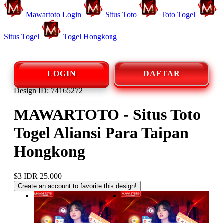
Mawartoto Login
Situs Toto
Toto Togel
Situs Togel
Togel Hongkong
LOGIN
DAFTAR
Design ID: 74165272
MAWARTOTO - Situs Toto
Togel Aliansi Para Taipan
Hongkong
$3
IDR 25.000
Create an account to favorite this design!