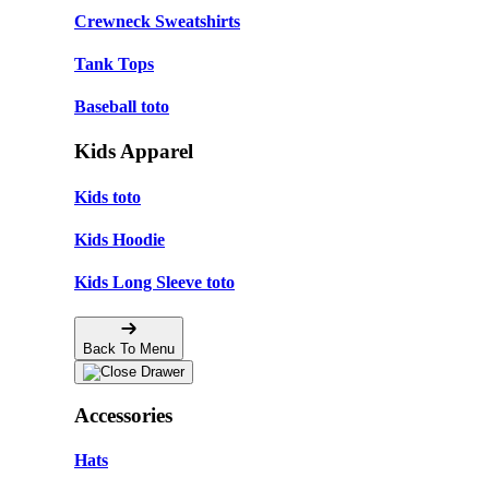
Crewneck Sweatshirts
Tank Tops
Baseball toto
Kids Apparel
Kids toto
Kids Hoodie
Kids Long Sleeve toto
Back To Menu
Accessories
Hats