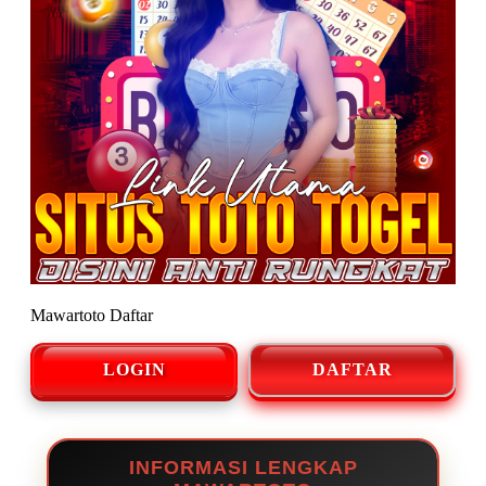
Mawartoto Daftar
LOGIN
DAFTAR
INFORMASI LENGKAP