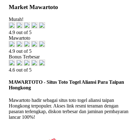
Market Mawartoto
Murah!
4.9 out of 5
Mawartoto
4.9 out of 5
Bonus Terbesar
4.6 out of 5
MAWARTOTO - Situs Toto Togel Aliansi Para Taipan
Hongkong
Mawartoto hadir sebagai situs toto togel aliansi taipan
Hongkong terpopuler. Akses link resmi teraman dengan
pasaran terlengkap, diskon terbesar dan jaminan pembayaran
lancar 100%!