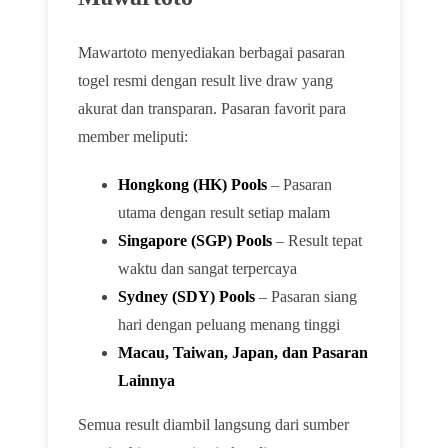
Mawartoto menyediakan berbagai pasaran
togel resmi dengan result live draw yang
akurat dan transparan. Pasaran favorit para
member meliputi:
Hongkong (HK) Pools
– Pasaran
utama dengan result setiap malam
Singapore (SGP) Pools
– Result tepat
waktu dan sangat terpercaya
Sydney (SDY) Pools
– Pasaran siang
hari dengan peluang menang tinggi
Macau, Taiwan, Japan, dan Pasaran
Lainnya
Semua result diambil langsung dari sumber