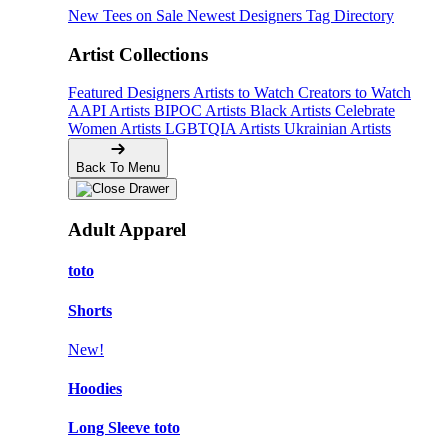
New Tees on Sale
Newest Designers
Tag Directory
Artist Collections
Featured Designers
Artists to Watch
Creators to Watch
AAPI Artists
BIPOC Artists
Black Artists
Celebrate
Women Artists
LGBTQIA Artists
Ukrainian Artists
Back To Menu
Adult Apparel
toto
Shorts
New!
Hoodies
Long Sleeve toto