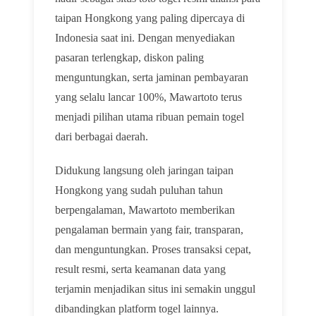
taipan Hongkong yang paling dipercaya di
Indonesia saat ini. Dengan menyediakan
pasaran terlengkap, diskon paling
menguntungkan, serta jaminan pembayaran
yang selalu lancar 100%, Mawartoto terus
menjadi pilihan utama ribuan pemain togel
dari berbagai daerah.
Didukung langsung oleh jaringan taipan
Hongkong yang sudah puluhan tahun
berpengalaman, Mawartoto memberikan
pengalaman bermain yang fair, transparan,
dan menguntungkan. Proses transaksi cepat,
result resmi, serta keamanan data yang
terjamin menjadikan situs ini semakin unggul
dibandingkan platform togel lainnya.