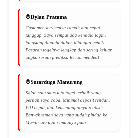
Dylan Pratama
Customer servicenya ramah dan cepat
tanggap. Saya sempat ada kendala login,
langsung dibantu dalam hitungan menit.
Pasaran togelnya lengkap dan sering keluar
angka sesuai prediksi. Recommended!
Sutarduga Manurung
Salah satu situs toto togel terbaik yang
pernah saya coba. Minimal deposit rendah,
WD cepat, dan kemenangannya realistis.
Banyak teman saya yang sudah pindah ke
Mawartoto dan semuanya puas.