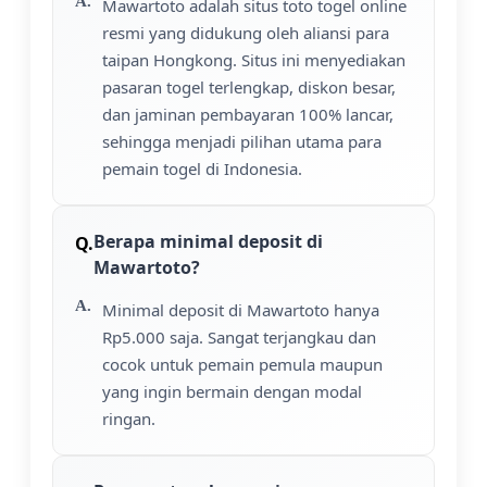
Mawartoto adalah situs toto togel online
resmi yang didukung oleh aliansi para
taipan Hongkong. Situs ini menyediakan
pasaran togel terlengkap, diskon besar,
dan jaminan pembayaran 100% lancar,
sehingga menjadi pilihan utama para
pemain togel di Indonesia.
Berapa minimal deposit di
Mawartoto?
Minimal deposit di Mawartoto hanya
Rp5.000 saja. Sangat terjangkau dan
cocok untuk pemain pemula maupun
yang ingin bermain dengan modal
ringan.