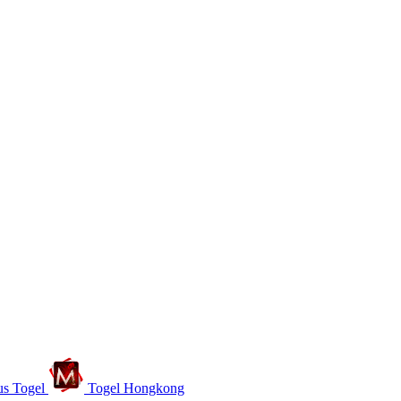
us Togel
Togel Hongkong