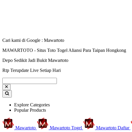
Cari kami di Google : Mawartoto
MAWARTOTO - Situs Toto Togel Aliansi Para Taipan Hongkong
Depo Sedikit Jadi Bukit Mawartoto
Rtp Terupdate Live Setiap Hari
Explore Categories
Popular Products
Mawartoto
Mawartoto Togel
Mawartoto Daftar