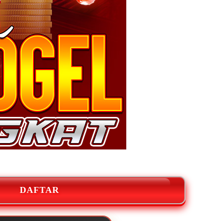
DAFTAR