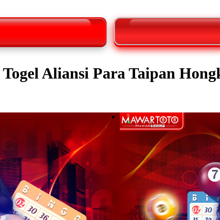
ogel Aliansi Para Taipan Hong