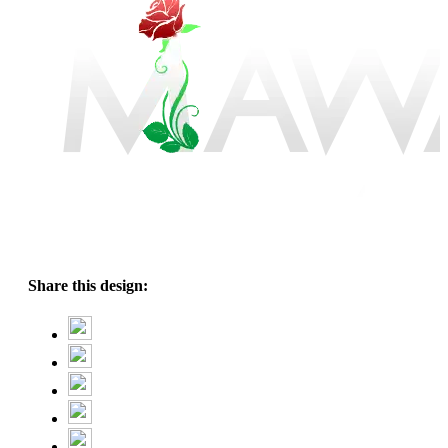
Share this design: