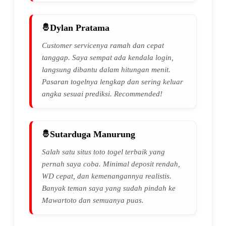
Dylan Pratama
Customer servicenya ramah dan cepat
tanggap. Saya sempat ada kendala login,
langsung dibantu dalam hitungan menit.
Pasaran togelnya lengkap dan sering keluar
angka sesuai prediksi. Recommended!
Sutarduga Manurung
Salah satu situs toto togel terbaik yang
pernah saya coba. Minimal deposit rendah,
WD cepat, dan kemenangannya realistis.
Banyak teman saya yang sudah pindah ke
Mawartoto dan semuanya puas.