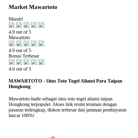
Market Mawartoto
Murah!
4.9 out of 5
Mawartoto
4.9 out of 5
Bonus Terbesar
4.6 out of 5
MAWARTOTO - Situs Toto Togel Aliansi Para Taipan
Hongkong
Mawartoto hadir sebagai situs toto togel aliansi taipan
Hongkong terpopuler. Akses link resmi teraman dengan
pasaran terlengkap, diskon terbesar dan jaminan pembayaran
lancar 100%!