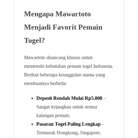
Mengapa Mawartoto
Menjadi Favorit Pemain
Togel?
Mawartoto dirancang khusus untuk
memenuhi kebutuhan pemain togel Indonesia.
Berikut beberapa keunggulan utama yang
membuatnya berbeda:
Deposit Rendah Mulai Rp5.000
–
Sangat terjangkau untuk semua
kalangan pemain.
Pasaran Togel Paling Lengkap
–
Termasuk Hongkong, Singapore,