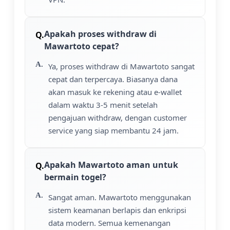
Apakah proses withdraw di
Mawartoto cepat?
Ya, proses withdraw di Mawartoto sangat
cepat dan terpercaya. Biasanya dana
akan masuk ke rekening atau e-wallet
dalam waktu 3-5 menit setelah
pengajuan withdraw, dengan customer
service yang siap membantu 24 jam.
Apakah Mawartoto aman untuk
bermain togel?
Sangat aman. Mawartoto menggunakan
sistem keamanan berlapis dan enkripsi
data modern. Semua kemenangan