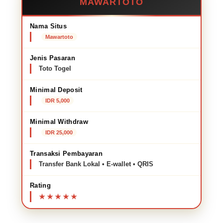
MAWARTOTO
Nama Situs
Mawartoto
Jenis Pasaran
Toto Togel
Minimal Deposit
IDR 5,000
Minimal Withdraw
IDR 25,000
Transaksi Pembayaran
Transfer Bank Lokal • E-wallet • QRIS
Rating