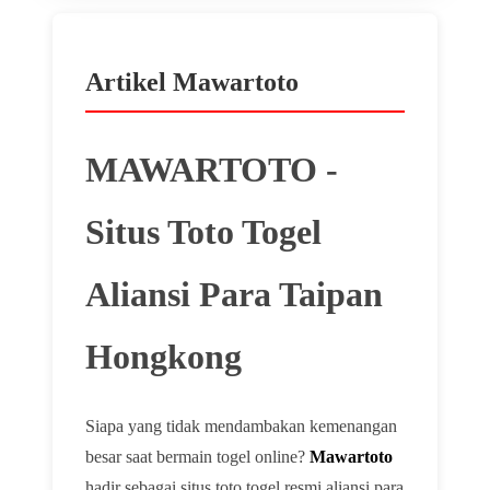
Artikel Mawartoto
MAWARTOTO -
Situs Toto Togel
Aliansi Para Taipan
Hongkong
Siapa yang tidak mendambakan kemenangan
besar saat bermain togel online?
Mawartoto
hadir sebagai situs toto togel resmi aliansi para