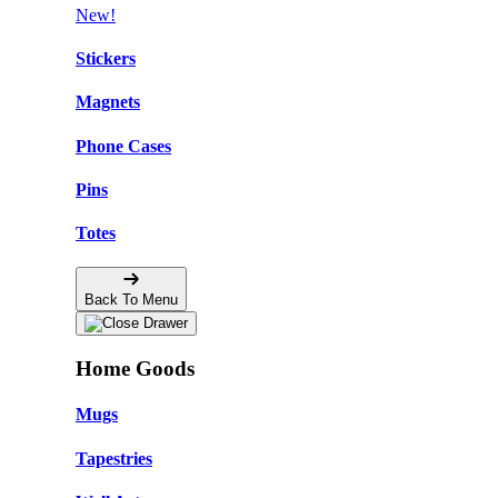
New!
Stickers
Magnets
Phone Cases
Pins
Totes
Back To Menu
Home Goods
Mugs
Tapestries