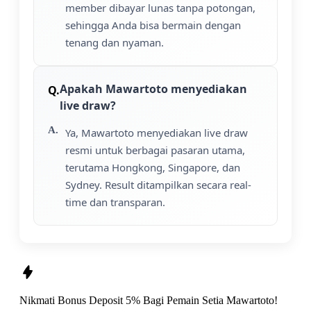
member dibayar lunas tanpa potongan,
sehingga Anda bisa bermain dengan
tenang dan nyaman.
Apakah Mawartoto menyediakan
live draw?
Ya, Mawartoto menyediakan live draw
resmi untuk berbagai pasaran utama,
terutama Hongkong, Singapore, dan
Sydney. Result ditampilkan secara real-
time dan transparan.
Nikmati
Bonus Deposit 5%
Bagi Pemain Setia
Mawartoto!