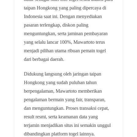
taipan Hongkong yang paling dipercaya di
Indonesia saat ini. Dengan menyediakan
pasaran terlengkap, diskon paling
menguntungkan, serta jaminan pembayaran
yang selalu lancar 100%, Mawartoto terus
menjadi pilihan utama ribuan pemain togel
dari berbagai daerah.
Didukung langsung oleh jaringan taipan
Hongkong yang sudah puluhan tahun
berpengalaman, Mawartoto memberikan
pengalaman bermain yang fair, transparan,
dan menguntungkan. Proses transaksi cepat,
result resmi, serta keamanan data yang
terjamin menjadikan situs ini semakin unggul
dibandingkan platform togel lainnya.