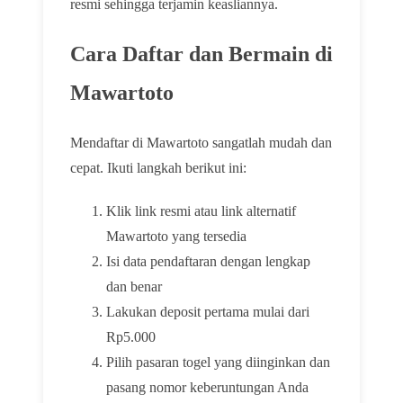
resmi sehingga terjamin keasliannya.
Cara Daftar dan Bermain di
Mawartoto
Mendaftar di Mawartoto sangatlah mudah dan
cepat. Ikuti langkah berikut ini:
Klik link resmi atau link alternatif
Mawartoto yang tersedia
Isi data pendaftaran dengan lengkap
dan benar
Lakukan deposit pertama mulai dari
Rp5.000
Pilih pasaran togel yang diinginkan dan
pasang nomor keberuntungan Anda