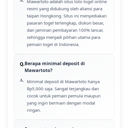
Mawartoto adalah situs toto togel online
resmi yang didukung oleh aliansi para
taipan Hongkong. Situs ini menyediakan
pasaran togel terlengkap, diskon besar,
dan jaminan pembayaran 100% lancar,
sehingga menjadi pilihan utama para
pemain togel di Indonesia.
Berapa minimal deposit di
Mawartoto?
Minimal deposit di Mawartoto hanya
Rp5.000 saja. Sangat terjangkau dan
cocok untuk pemain pemula maupun
yang ingin bermain dengan modal
ringan.