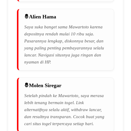
Alien Hama
Saya suka banget sama Mawartoto karena
depositnya rendah mulai 10 ribu saja.
Pasarannya lengkap, diskonnya besar, dan
yang paling penting pembayarannya selalu
lancar. Navigasi situsnya juga ringan dan
nyaman di HP.
Molen Siregar
Setelah pindah ke Mawartoto, saya merasa
lebih tenang bermain togel. Link
alternatifnya selalu aktif, withdraw lancar,
dan resultnya transparan. Cocok buat yang
cari situs togel terpercaya setiap hari.