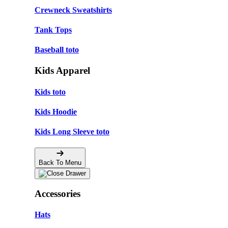
Crewneck Sweatshirts
Tank Tops
Baseball toto
Kids Apparel
Kids toto
Kids Hoodie
Kids Long Sleeve toto
Back To Menu
Accessories
Hats