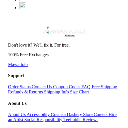
Don't love it? We'll fix it. For free.
100% Free Exchanges.
Mawartoto
Support
Order Status
Contact Us
Coupon Codes
FAQ
Free Shipping
Refunds & Returns
Shipping Info
Size Chart
About Us
About Us
Accessibility
Create a Dashery Store
Careers
Hire
an Artist
Social Responsibility
TeePublic Reviews