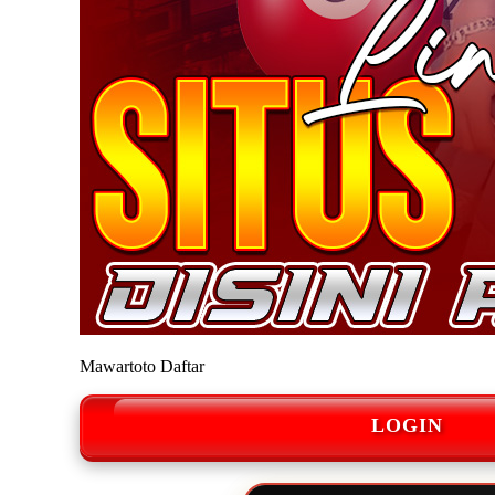
Mawartoto Daftar
LOGIN