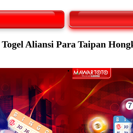
ogel Aliansi Para Taipan Hong