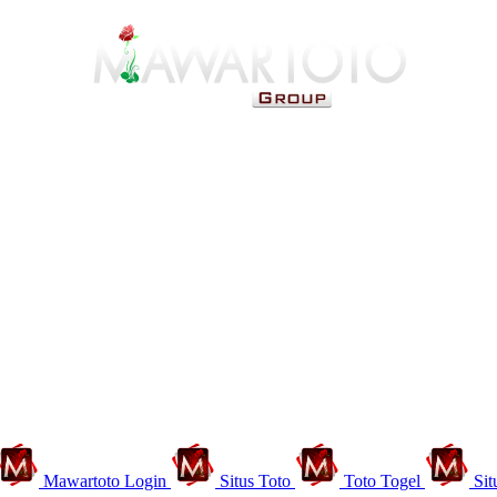
Mawartoto Login
Situs Toto
Toto Togel
Sit