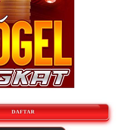
DAFTAR